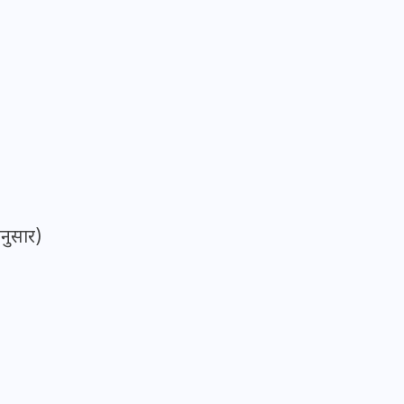
16 दिसम्बर 2025
नुसार)
जिस कमरे में बिना बिजली-पंखे
के बीते 4 साल, उसे देख भावुक
हुए बृजभूषण सिंह, कहा-यहीं
तपकर बना सोना