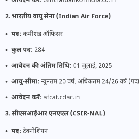
आवेदन करें:
centralbankofindia.co.in
16 दिसम्बर 2025
2. भारतीय वायु सेना (Indian Air Force)
पद:
कमीशंड ऑफिसर
कुल पद:
284
आवेदन की अंतिम तिथि:
01 जुलाई, 2025
आयु-सीमा:
न्यूनतम 20 वर्ष, अधिकतम 24/26 वर्ष (पदा
आवेदन करें:
afcat.cdac.in
जिस कमरे में बिना बिजली-पंखे
के बीते 4 साल, उसे देख भावुक
3. सीएसआईआर एनएएल (CSIR-NAL)
हुए बृजभूषण सिंह, कहा-यहीं
तपकर बना सोना
पद:
टेक्नीशियन