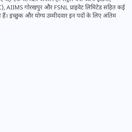
C), AIIMS गोरखपुर और FSNL प्राइवेट लिमिटेड सहित कई
िकली हैं। इच्छुक और योग्य उम्मीदवार इन पदों के लिए अंतिम
UPSSSC Lekhpal Recruitment
2025: यूपी में लेखपाल के पदों
पर बंपर भर्ती का विज्ञापन जारी,
जानें कब से शुरू होंगे आवेदन