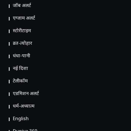
जॉब अलर्ट
एग्जाम अलर्ट
स्टोरीटाइम
व्रत-त्योहार
धंधा-पानी
नई दिशा
टेलीकॉम
ए​डमिशन अलर्ट
धर्म-अध्यात्म
English