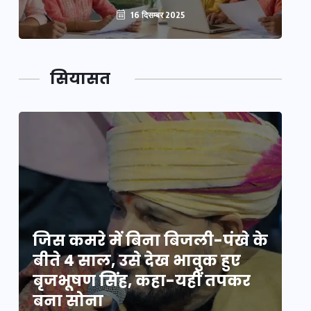
16 दिसम्बर 2025
सियासत
े
जिस कमरे में बिना बिजली-पंखे के
जि
बीते 4 साल, उसे देख भावुक हुए
बी
बृजभूषण सिंह, कहा-यहीं तपकर
ब
बना सोना
ब