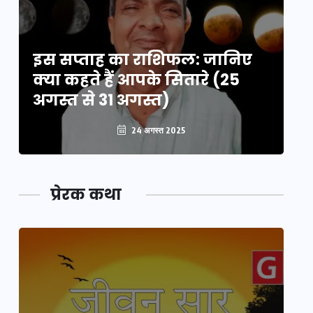
इस सप्ताह का राशिफल: जानिए
इ
क्या कहते हैं आपके सितारे (25
क्
अगस्त से 31 अगस्त)
अग
24 अगस्त 2025
प्रेरक कथा