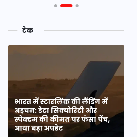
टेक
भारत में स्टारलिंक की लैंडिंग में
भा
अड़चन: डेटा सिक्योरिटी और
अ
स्पेक्ट्रम की कीमत पर फंसा पेंच,
स्
आया बड़ा अपडेट
आ