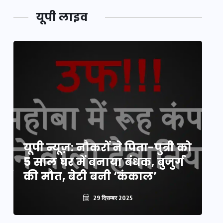
यूपी लाइव
यूपी लेखपाल भर्ती: ओबीसी को
यूपी न्यूज़: नौकरों ने पिता-पुत्री को
मिली बड़ी राहत, 2158 पदों पर बंपर
वो
5 साल घर में बनाया बंधक, बुजुर्ग
वैकेंसी, जनरल कोटे में भारी
हु
की मौत, बेटी बनी ‘कंकाल’
कटौती
पू
29 दिसम्बर 2025
29 दिसम्बर 2025