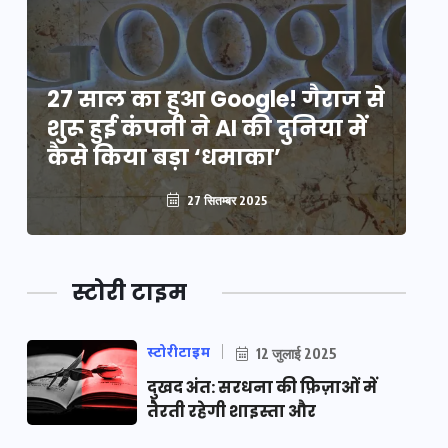
े
27 साल का हुआ Google! गैराज से
2
शुरू हुई कंपनी ने AI की दुनिया में
शु
कैसे किया बड़ा ‘धमाका’
कै
27 सितम्बर 2025
स्टोरी टाइम
स्टोरीटाइम
12 जुलाई 2025
दुखद अंत: सरधना की फ़िज़ाओं में
तैरती रहेगी शाइस्ता और