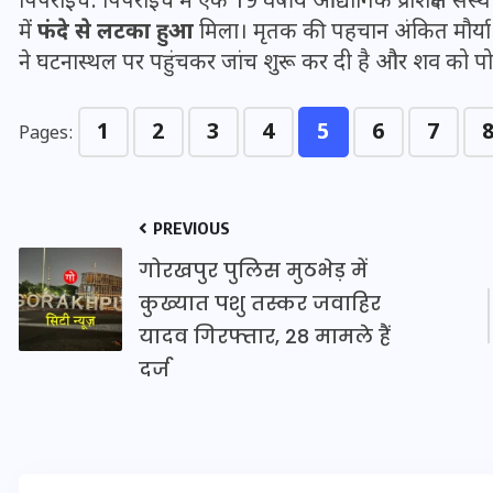
पिपराइच: पिपराइच में एक 19 वर्षीय औद्योगिक प्रशिक्षण संस्थ
16 दिसम्बर 2025
में
फंदे से लटका हुआ
मिला। मृतक की पहचान अंकित मौर्या क
ने घटनास्थल पर पहुंचकर जांच शुरू कर दी है और शव को पोस्
1
2
3
4
5
6
7
Pages:
PREVIOUS
गोरखपुर पुलिस मुठभेड़ में
कुख्यात पशु तस्कर जवाहिर
यादव गिरफ्तार, 28 मामले हैं
जिस कमरे में बिना बिजली-पंखे
दर्ज
के बीते 4 साल, उसे देख भावुक
हुए बृजभूषण सिंह, कहा-यहीं
तपकर बना सोना