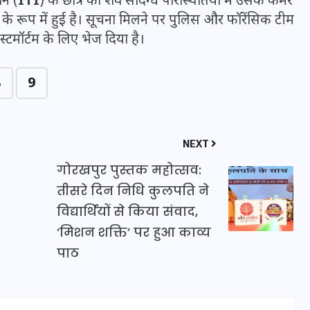
ान (
ITI
) के छात्र का शव संदिग्ध परिस्थितियों में उसके कमरे
16 दिसम्बर 2025
े रूप में हुई है। सूचना मिलने पर पुलिस और फॉरेंसिक टीम
टमॉर्टम के लिए भेज दिया है।
8
9
NEXT
गोरखपुर पुस्तक महोत्सव:
तीसरे दिन निधि कुलपति ने
विद्यार्थियों से किया संवाद,
जिस कमरे में बिना बिजली-पंखे
‘मिशन शक्ति’ पर हुआ काव्य
के बीते 4 साल, उसे देख भावुक
पाठ
हुए बृजभूषण सिंह, कहा-यहीं
तपकर बना सोना