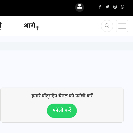
ि
आगे…
हमारे वॉट्सऐप चैनल को फॉलो करें
फॉलो करें