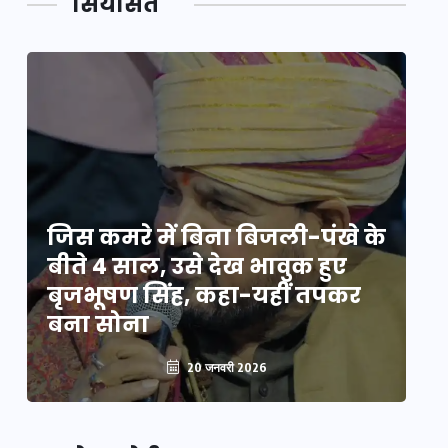
सियासत
े
जिस कमरे में बिना बिजली-पंखे के
जि
बीते 4 साल, उसे देख भावुक हुए
बी
बृजभूषण सिंह, कहा-यहीं तपकर
ब
बना सोना
ब
20 जनवरी 2026