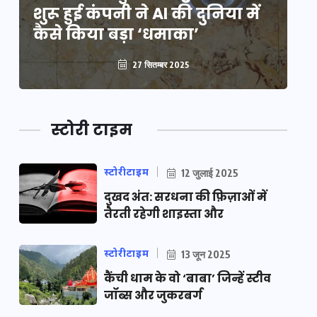
शुरू हुई कंपनी ने AI की दुनिया में
शु
कैसे किया बड़ा ‘धमाका’
कै
27 सितम्बर 2025
स्टोरी टाइम
स्टोरीटाइम
12 जुलाई 2025
दुखद अंत: सरधना की फ़िज़ाओं में
तैरती रहेगी शाइस्ता और
स्टोरीटाइम
13 जून 2025
कैंची धाम के वो ‘बाबा’ जिन्हें स्टीव
जॉब्स और जुकरबर्ग