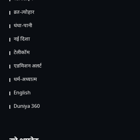
व्रत-त्योहार
धंधा-पानी
नई दिशा
टेलीकॉम
ए​डमिशन अलर्ट
धर्म-अध्यात्म
English
Duniya 360