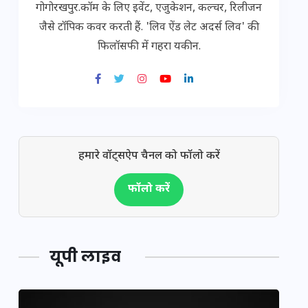
गोगोरखपुर.कॉम के लिए इवेंट, एजुकेशन, कल्चर, रिलीजन
जैसे टॉपिक कवर करती हैं. 'लिव ऐंड लेट अदर्स लिव' की
फिलॉसफी में गहरा यकीन.
हमारे वॉट्सऐप चैनल को फॉलो करें
फॉलो करें
यूपी लाइव