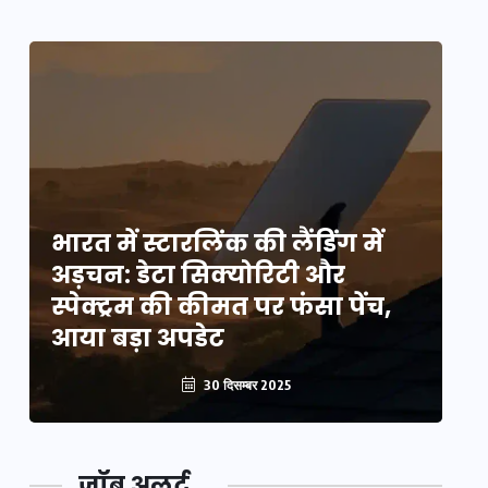
भारत में स्टारलिंक की लैंडिंग में
भा
अड़चन: डेटा सिक्योरिटी और
अ
स्पेक्ट्रम की कीमत पर फंसा पेंच,
स्
आया बड़ा अपडेट
आ
30 दिसम्बर 2025
जॉब अलर्ट