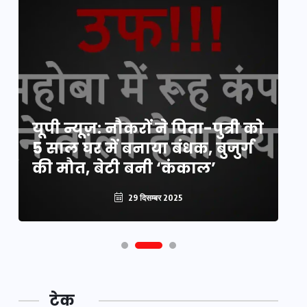
य
यूपी न्यूज़: नौकरों ने पिता-पुत्री को
मि
5 साल घर में बनाया बंधक, बुजुर्ग
वै
की मौत, बेटी बनी ‘कंकाल’
क
29 दिसम्बर 2025
टेक