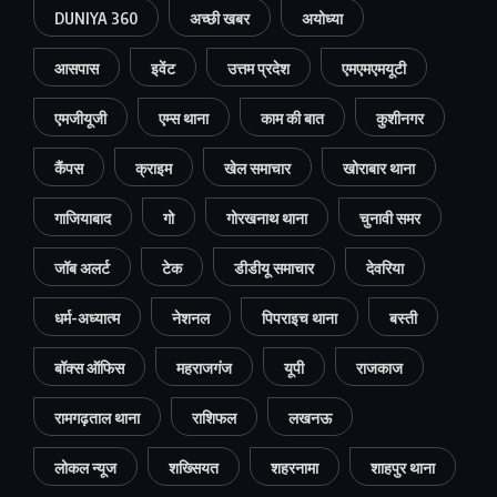
DUNIYA 360
अच्छी खबर
अयोध्या
आसपास
इवेंट
उत्तम प्रदेश
एमएमएमयूटी
एमजीयूजी
एम्स थाना
काम की बात
कुशीनगर
कैंपस
क्राइम
खेल समाचार
खोराबार थाना
गाजियाबाद
गो
गोरखनाथ थाना
चुनावी समर
जॉब अलर्ट
टेक
डीडीयू समाचार
देवरिया
धर्म-अध्यात्म
नेशनल
पिपराइच थाना
बस्ती
बॉक्स ऑफिस
महराजगंज
यूपी
राजकाज
रामगढ़ताल थाना
राशिफल
लखनऊ
लोकल न्यूज
शख्सियत
शहरनामा
शाहपुर थाना