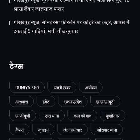
गोरखपुर न्यूज़: युवक को अल्बेनिया की जगह भेजा सिंगापुर, 10
लाख लेकर जालसाज फरार
गोरखपुर न्यूज़: सोनबरसा फोरलेन पर कोहरे का कहर, आपस में
टकराईं 5 गाड़ियां, मची चीख-पुकार
टैग्स
DUNIYA 360
अच्छी खबर
अयोध्या
आसपास
इवेंट
उत्तम प्रदेश
एमएमएमयूटी
एमजीयूजी
एम्स थाना
काम की बात
कुशीनगर
कैंपस
क्राइम
खेल समाचार
खोराबार थाना