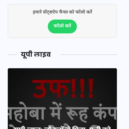
हमारे वॉट्सऐप चैनल को फॉलो करें
फॉलो करें
यूपी लाइव
य