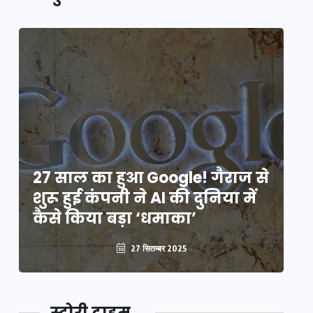
े
27 साल का हुआ Google! गैराज से
2
शुरू हुई कंपनी ने AI की दुनिया में
शु
कैसे किया बड़ा ‘धमाका’
कै
27 सितम्बर 2025
स्टोरी टाइम