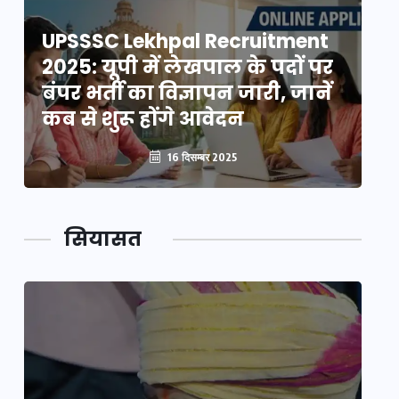
UPSSSC Lekhpal Recruitment
U
2025: यूपी में लेखपाल के पदों पर
20
बंपर भर्ती का विज्ञापन जारी, जानें
बं
कब से शुरू होंगे आवेदन
कब
16 दिसम्बर 2025
सियासत