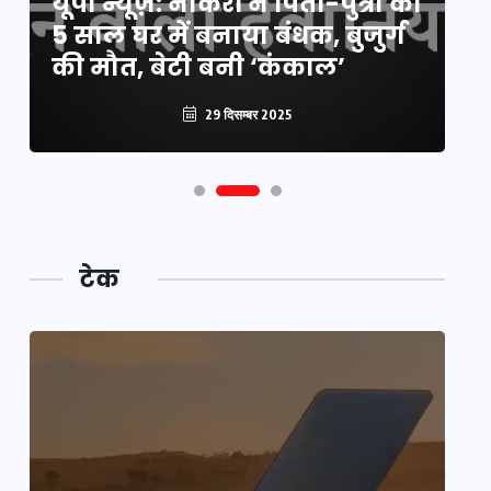
यूपी न्यूज़: नौकरों ने पिता-पुत्री को
मि
5 साल घर में बनाया बंधक, बुजुर्ग
वै
की मौत, बेटी बनी ‘कंकाल’
क
29 दिसम्बर 2025
टेक