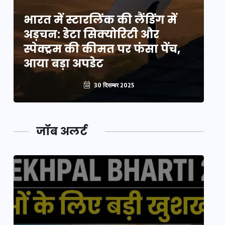
भारत में स्टारलिंक की लैंडिंग में
भा
अड़चन: डेटा सिक्योरिटी और
अ
स्पेक्ट्रम की कीमत पर फंसा पेंच,
स्
आया बड़ा अपडेट
आ
30 दिसम्बर 2025
जॉब अलर्ट