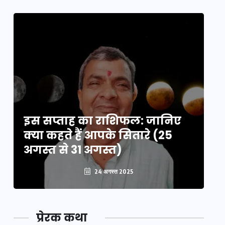
इस सप्ताह का राशिफल: जानिए
इ
क्या कहते हैं आपके सितारे (25
क्
अगस्त से 31 अगस्त)
अग
24 अगस्त 2025
प्रेरक कथा