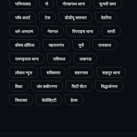
गाजियाबाद
गो
गोरखनाथ थाना
चुनावी समर
जॉब अलर्ट
टेक
डीडीयू समाचार
देवरिया
धर्म-अध्यात्म
नेशनल
पिपराइच थाना
बस्ती
बॉक्स ऑफिस
महराजगंज
यूपी
राजकाज
रामगढ़ताल थाना
राशिफल
लखनऊ
लोकल न्यूज
शख्सियत
शहरनामा
शाहपुर थाना
शिक्षा
संत कबीरनगर
सिटी सेंटर
सिद्धार्थनगर
सियासत
सेलीब्रिटी
हेल्थ