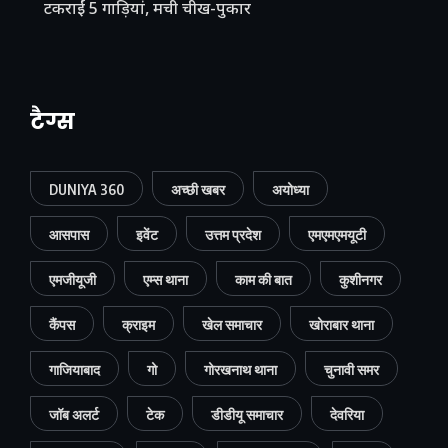
टकराईं 5 गाड़ियां, मची चीख-पुकार
टैग्स
DUNIYA 360
अच्छी खबर
अयोध्या
आसपास
इवेंट
उत्तम प्रदेश
एमएमएमयूटी
एमजीयूजी
एम्स थाना
काम की बात
कुशीनगर
कैंपस
क्राइम
खेल समाचार
खोराबार थाना
गाजियाबाद
गो
गोरखनाथ थाना
चुनावी समर
जॉब अलर्ट
टेक
डीडीयू समाचार
देवरिया