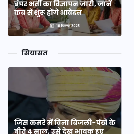
बंपर भर्ती का विज्ञापन जारी, जानें
बं
कब से शुरू होंगे आवेदन
कब
16 दिसम्बर 2025
सियासत
े
जिस कमरे में बिना बिजली-पंखे के
जि
बीते 4 साल, उसे देख भावुक हुए
बी