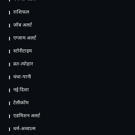
राशिफल
जॉब अलर्ट
एग्जाम अलर्ट
स्टोरीटाइम
व्रत-त्योहार
धंधा-पानी
नई दिशा
टेलीकॉम
ए​डमिशन अलर्ट
धर्म-अध्यात्म