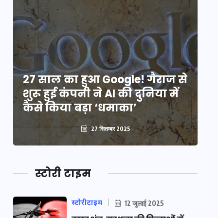
े
27 साल का हुआ Google! गैराज से
2
शुरू हुई कंपनी ने AI की दुनिया में
शु
कैसे किया बड़ा ‘धमाका’
कै
27 सितम्बर 2025
स्टोरी टाइम
स्टोरीटाइम
12 जुलाई 2025