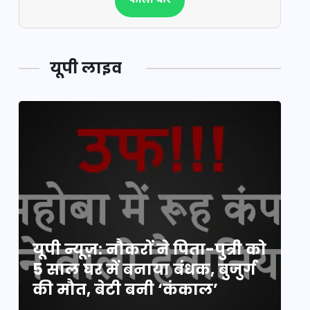
फॉलो करें
यूपी लाइव
य
यूपी न्यूज़: नौकरों ने पिता-पुत्री को
मि
5 साल घर में बनाया बंधक, बुजुर्ग
वै
की मौत, बेटी बनी ‘कंकाल’
क