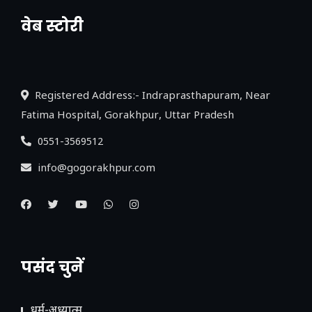
वेब स्टोरी
नया एक्सप्रेसवे: पूर्वांचल का लक, डेवलपमेंट का
लिंक
Registered Address:- Indraprasthapuram, Near
Fatima Hospital, Gorakhpur, Uttar Pradesh
0551-3569512
info@gogorakhpur.com
पसंद चुनें
धर्म-अध्यात्म