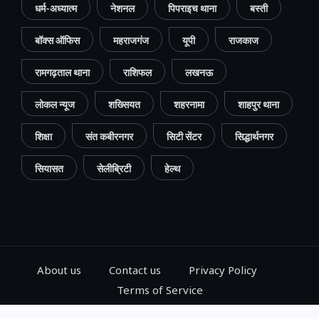
धर्म-अध्यात्म
नेशनल
पिपराइच थाना
बस्ती
बॉक्स ऑफिस
महराजगंज
यूपी
राजकाज
रामगढ़ताल थाना
राशिफल
लखनऊ
लोकल न्यूज
शख्सियत
शहरनामा
शाहपुर थाना
शिक्षा
संत कबीरनगर
सिटी सेंटर
सिद्धार्थनगर
सियासत
सेलीब्रिटी
हेल्थ
About us
Contact us
Privacy Policy
Terms of Service