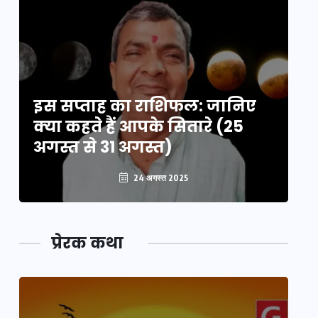
इस सप्ताह का राशिफल: जानिए
इ
क्या कहते हैं आपके सितारे (25
क्
अगस्त से 31 अगस्त)
अग
24 अगस्त 2025
प्रेरक कथा