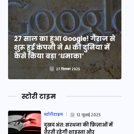
े
27 साल का हुआ Google! गैराज से
2
शुरू हुई कंपनी ने AI की दुनिया में
शु
कैसे किया बड़ा ‘धमाका’
कै
27 सितम्बर 2025
स्टोरी टाइम
स्टोरीटाइम
12 जुलाई 2025
दुखद अंत: सरधना की फ़िज़ाओं में
तैरती रहेगी शाइस्ता और