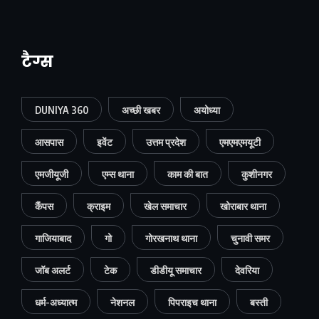
टैग्स
DUNIYA 360
अच्छी खबर
अयोध्या
आसपास
इवेंट
उत्तम प्रदेश
एमएमएमयूटी
एमजीयूजी
एम्स थाना
काम की बात
कुशीनगर
कैंपस
क्राइम
खेल समाचार
खोराबार थाना
गाजियाबाद
गो
गोरखनाथ थाना
चुनावी समर
जॉब अलर्ट
टेक
डीडीयू समाचार
देवरिया
धर्म-अध्यात्म
नेशनल
पिपराइच थाना
बस्ती