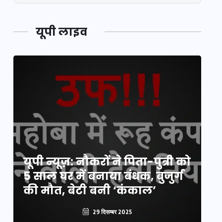
यूपी लाइव
य
यूपी न्यूज़: नौकरों ने पिता-पुत्री को
मि
5 साल घर में बनाया बंधक, बुजुर्ग
वै
की मौत, बेटी बनी ‘कंकाल’
क
29 दिसम्बर 2025