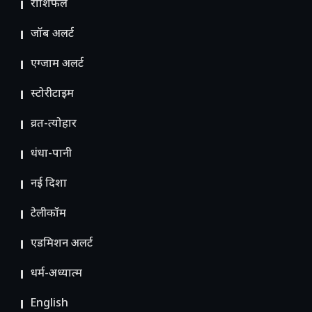
राशिफल
जॉब अलर्ट
एग्जाम अलर्ट
स्टोरीटाइम
व्रत-त्योहार
धंधा-पानी
नई दिशा
टेलीकॉम
ए​डमिशन अलर्ट
धर्म-अध्यात्म
English