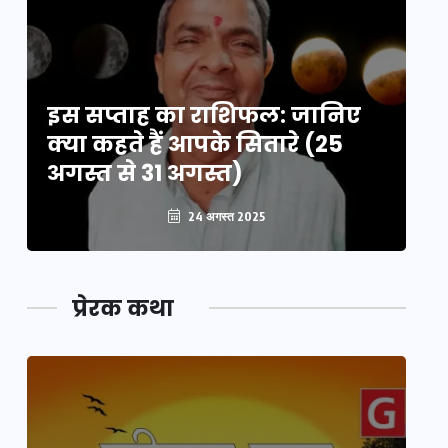
इस सप्ताह का राशिफल: जानिए
इ
क्या कहते हैं आपके सितारे (25
क्
अगस्त से 31 अगस्त)
अग
24 अगस्त 2025
प्रेरक कथा