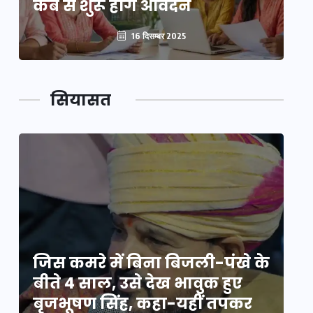
कब से शुरू होंगे आवेदन
कब
16 दिसम्बर 2025
सियासत
े
जिस कमरे में बिना बिजली-पंखे के
जि
बीते 4 साल, उसे देख भावुक हुए
बी
बृजभूषण सिंह, कहा-यहीं तपकर
ब