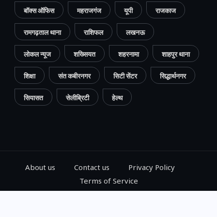
बॉक्स ऑफिस
महराजगंज
यूपी
राजकाज
रामगढ़ताल थाना
राशिफल
लखनऊ
लोकल न्यूज
शख्सियत
शहरनामा
शाहपुर थाना
शिक्षा
संत कबीरनगर
सिटी सेंटर
सिद्धार्थनगर
सियासत
सेलीब्रिटी
हेल्थ
About us
Contact us
Privacy Policy
Terms of Service
© 2024, Go Gorakhpur, All Rights Reserved.