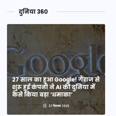
दुनिया 360
े
27 साल का हुआ Google! गैराज से
2
शुरू हुई कंपनी ने AI की दुनिया में
शु
कैसे किया बड़ा ‘धमाका’
कै
27 सितम्बर 2025