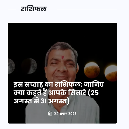
लक,
तथ्य…
मेले की…
डेवलपमेंट
राशिफल
का लिंक
इस सप्ताह का राशिफल: जानिए
इ
क्या कहते हैं आपके सितारे (25
क्
अगस्त से 31 अगस्त)
अग
24 अगस्त 2025