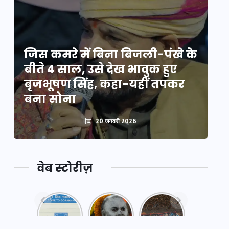
े
जिस कमरे में बिना बिजली-पंखे के
जि
बीते 4 साल, उसे देख भावुक हुए
बी
बृजभूषण सिंह, कहा-यहीं तपकर
ब
बना सोना
ब
20 जनवरी 2026
वेब स्टोरीज़
नया
महाकुंभ
महाकुंभ
एक्सप्रेसवे:
2025: कुछ
2025:
पूर्वांचल का
अनजाने
कहानी कुंभ