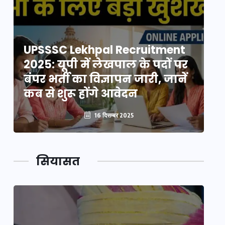
UPSSSC Lekhpal Recruitment
U
2025: यूपी में लेखपाल के पदों पर
20
बंपर भर्ती का विज्ञापन जारी, जानें
बं
कब से शुरू होंगे आवेदन
कब
16 दिसम्बर 2025
सियासत