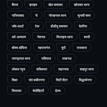
कैंपस
क्राइम
खेल समाचार
खोराबार थाना
गाजियाबाद
गो
गोरखनाथ थाना
चुनावी समर
जॉब अलर्ट
टेक
डीडीयू समाचार
देवरिया
धर्म-अध्यात्म
नेशनल
पिपराइच थाना
बस्ती
बॉक्स ऑफिस
महराजगंज
यूपी
राजकाज
रामगढ़ताल थाना
राशिफल
लखनऊ
लोकल न्यूज
शख्सियत
शहरनामा
शाहपुर थाना
शिक्षा
संत कबीरनगर
सिटी सेंटर
सिद्धार्थनगर
सियासत
सेलीब्रिटी
हेल्थ