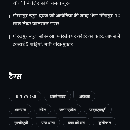
और 11 के लिए फॉर्म मिलना शुरू
गोरखपुर न्यूज़: युवक को अल्बेनिया की जगह भेजा सिंगापुर, 10
लाख लेकर जालसाज फरार
गोरखपुर न्यूज़: सोनबरसा फोरलेन पर कोहरे का कहर, आपस में
टकराईं 5 गाड़ियां, मची चीख-पुकार
टैग्स
DUNIYA 360
अच्छी खबर
अयोध्या
आसपास
इवेंट
उत्तम प्रदेश
एमएमएमयूटी
एमजीयूजी
एम्स थाना
काम की बात
कुशीनगर