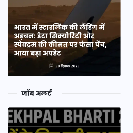
भारत में स्टारलिंक की लैंडिंग में
भा
अड़चन: डेटा सिक्योरिटी और
अ
स्पेक्ट्रम की कीमत पर फंसा पेंच,
स्
आया बड़ा अपडेट
आ
30 दिसम्बर 2025
जॉब अलर्ट