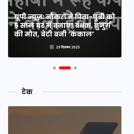
य
यूपी न्यूज़: नौकरों ने पिता-पुत्री को
मि
5 साल घर में बनाया बंधक, बुजुर्ग
वै
की मौत, बेटी बनी ‘कंकाल’
क
29 दिसम्बर 2025
टेक