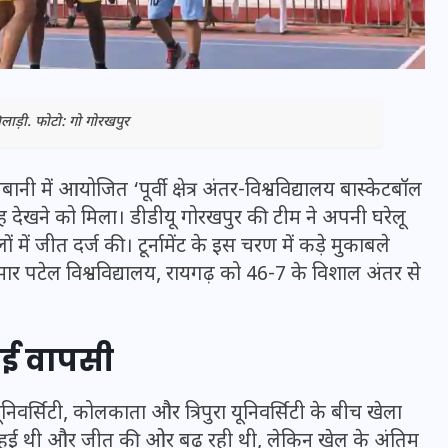
ाड़ी. फोटो: गो गोरखपुर
ी में आयोजित ‘पूर्वी क्षेत्र अंतर-विश्वविद्यालय बास्केटबॉल
साह देखने को मिला।
डीडीयू
गोरखपुर की टीम ने अपनी घरेलू
ं जीत दर्ज की। टूर्नामेंट के इस चरण में कड़े मुकाबले
ुमार पटेल विश्वविद्यालय, रायगढ़ को 46-7 के विशाल अंतर से
भारत में स्टारलिंक की लैंडिंग में
अड़चन: डेटा सिक्योरिटी और
ाई वापसी
स्पेक्ट्रम की कीमत पर फंसा पेंच,
आया बड़ा अपडेट
निवर्सिटी, कोलकाता और त्रिपुरा यूनिवर्सिटी के बीच खेला
नाई हुई थी और जीत की ओर बढ़ रही थी, लेकिन खेल के अंतिम
30 दिसम्बर 2025