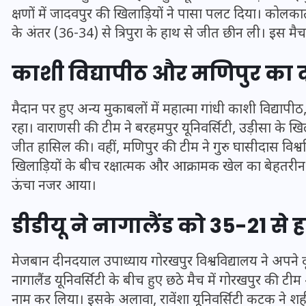
क्षणों में जादवपुर की खिलाड़ियों ने पासा पलट दिया। कोलकात
के अंतर (36-34) से त्रिपुरा के हाथ से जीत छीन ली। इस मै
काशी विद्यापीठ और मणिपुर का
मैदान पर हुए अन्य मुकाबलों में महात्मा गांधी काशी विद्याप
रहा। वाराणसी की टीम ने बरहमपुर यूनिवर्सिटी, उड़ीसा के
जीत हासिल की। वहीं, मणिपुर की टीम ने गुरु घासीदास विश्वव
खिलाड़ियों के बीच रक्षात्मक और आक्रामक खेल का बेहतरीन 
ऊंचा नजर आया।
डीडीयू ने नागालैंड को 35-21 से 
UPSSSC Lekhpal Recruitment
2025: यूपी में लेखपाल के पदों
पर बंपर भर्ती का विज्ञापन जारी,
मेजबान दीनदयाल उपाध्याय
गोरखपुर विश्वविद्यालय
ने अपने 
नागालैंड यूनिवर्सिटी के बीच हुए छठे मैच में गोरखपुर की ट
जानें कब से शुरू होंगे आवेदन
नाम कर लिया। इसके अलावा, रावेंशा यूनिवर्सिटी कटक ने शहीद