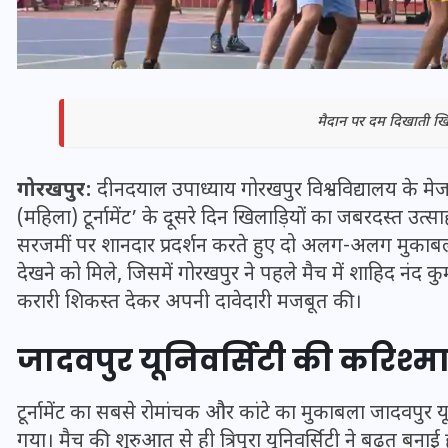
मैदान पर दम दिखाती खिल
गोरखपुर:
दीनदयाल उपाध्याय गोरखपुर विश्वविद्यालय के मेजबान
(महिला) टूर्नामेंट’ के दूसरे दिन खिलाड़ियों का जबरदस्त उत्
सरजमीं पर शानदार प्रदर्शन करते हुए दो अलग-अलग मुकाबलों मे
देखने को मिले, जिसमें गोरखपुर ने पहले मैच में शाहिद नंद क
करारी शिकस्त देकर अपनी दावेदारी मजबूत की।
भारत में स्टारलिंक की लैंडिंग में
अड़चन: डेटा सिक्योरिटी और
जादवपुर यूनिवर्सिटी की करिश्म
स्पेक्ट्रम की कीमत पर फंसा पेंच,
आया बड़ा अपडेट
टूर्नामेंट का सबसे रोमांचक और कांटे का मुकाबला जादवपुर यू
गया। मैच की शुरुआत से ही त्रिपुरा यूनिवर्सिटी ने बढ़त ब
30 दिसम्बर 2025