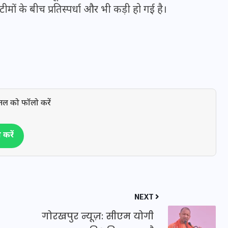
16 दिसम्बर 2025
ीमों के बीच प्रतिस्पर्धा और भी कड़ी हो गई है।
नल को फॉलो करें
करें
जिस कमरे में बिना बिजली-पंखे
के बीते 4 साल, उसे देख भावुक
NEXT
हुए बृजभूषण सिंह, कहा-यहीं
तपकर बना सोना
गोरखपुर न्यूज़: सीएम योगी