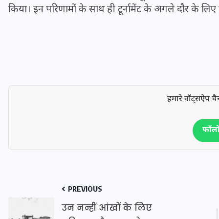
16 दिसम्बर 2025
किया। इन परिणामों के साथ ही टूर्नामेंट के अगले दौर के लिए ट
हमारे वॉट्सऐप चै
फॉलो 
जिस कमरे में बिना बिजली-पंखे
के बीते 4 साल, उसे देख भावुक
PREVIOUS
हुए बृजभूषण सिंह, कहा-यहीं
तपकर बना सोना
उन नन्हीं आंखों के लिए