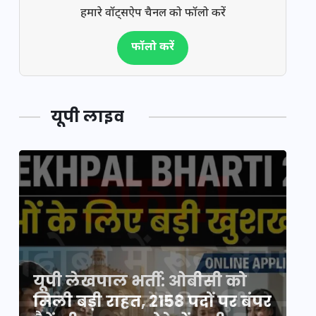
हमारे वॉट्सऐप चैनल को फॉलो करें
फॉलो करें
यूपी लाइव
यूपी लेखपाल भर्ती: ओबीसी को
ो
मिली बड़ी राहत, 2158 पदों पर बंपर
वो