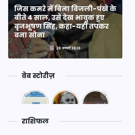
े
जिस कमरे में बिना बिजली-पंखे के
जि
बीते 4 साल, उसे देख भावुक हुए
बी
बृजभूषण सिंह, कहा-यहीं तपकर
ब
बना सोना
ब
20 जनवरी 2026
वेब स्टोरीज़
नया
महाकुंभ
महाकुंभ
एक्सप्रेसवे:
2025: कुछ
2025:
पूर्वांचल का
अनजाने
कहानी कुंभ
लक,
तथ्य…
मेले की…
डेवलपमेंट
राशिफल
का लिंक