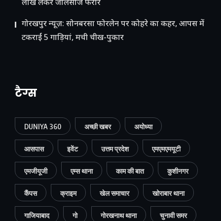
लाख लेकर जालसाज फरार
गोरखपुर न्यूज़: सोनबरसा फोरलेन पर कोहरे का कहर, आपस में
टकराईं 5 गाड़ियां, मची चीख-पुकार
टैग्स
DUNIYA 360
अच्छी खबर
अयोध्या
आसपास
इवेंट
उत्तम प्रदेश
एमएमएमयूटी
एमजीयूजी
एम्स थाना
काम की बात
कुशीनगर
कैंपस
क्राइम
खेल समाचार
खोराबार थाना
गाजियाबाद
गो
गोरखनाथ थाना
चुनावी समर