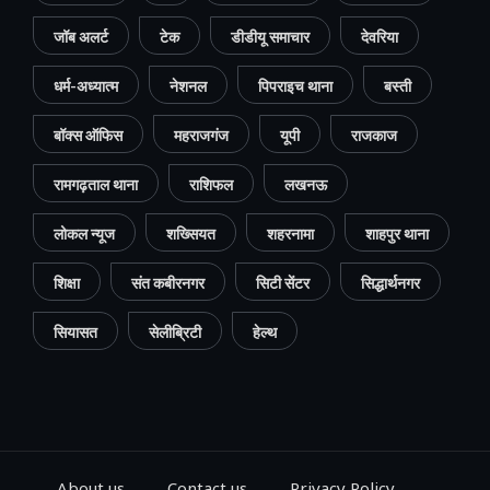
जॉब अलर्ट
टेक
डीडीयू समाचार
देवरिया
धर्म-अध्यात्म
नेशनल
पिपराइच थाना
बस्ती
बॉक्स ऑफिस
महराजगंज
यूपी
राजकाज
रामगढ़ताल थाना
राशिफल
लखनऊ
लोकल न्यूज
शख्सियत
शहरनामा
शाहपुर थाना
शिक्षा
संत कबीरनगर
सिटी सेंटर
सिद्धार्थनगर
सियासत
सेलीब्रिटी
हेल्थ