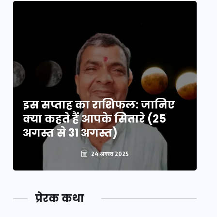
इस सप्ताह का राशिफल: जानिए
इ
क्या कहते हैं आपके सितारे (25
क्
अगस्त से 31 अगस्त)
अग
24 अगस्त 2025
प्रेरक कथा