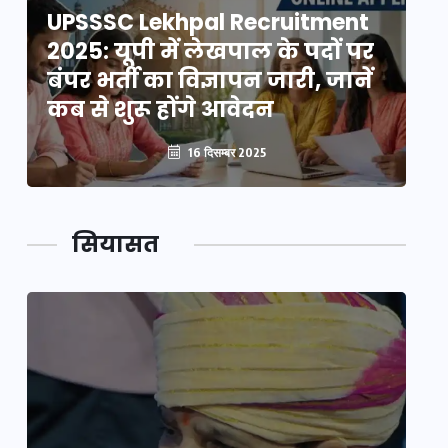
UPSSSC Lekhpal Recruitment
U
2025: यूपी में लेखपाल के पदों पर
20
बंपर भर्ती का विज्ञापन जारी, जानें
बं
कब से शुरू होंगे आवेदन
कब
16 दिसम्बर 2025
सियासत