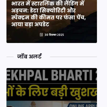
भारत में स्टारलिंक की लैंडिंग में
भा
अड़चन: डेटा सिक्योरिटी और
अ
स्पेक्ट्रम की कीमत पर फंसा पेंच,
स्
आया बड़ा अपडेट
आ
30 दिसम्बर 2025
जॉब अलर्ट