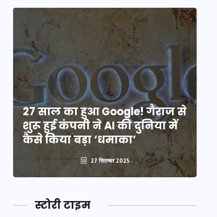
े
27 साल का हुआ Google! गैराज से
2
शुरू हुई कंपनी ने AI की दुनिया में
शु
कैसे किया बड़ा ‘धमाका’
कै
27 सितम्बर 2025
स्टोरी टाइम