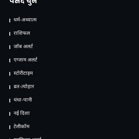
पसंद चुनें
धर्म-अध्यात्म
राशिफल
जॉब अलर्ट
एग्जाम अलर्ट
स्टोरीटाइम
व्रत-त्योहार
धंधा-पानी
नई दिशा
टेलीकॉम