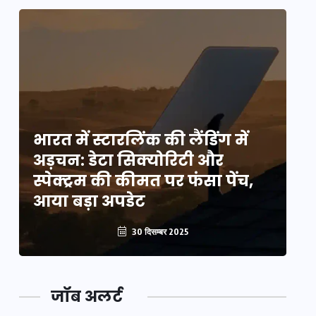
भारत में स्टारलिंक की लैंडिंग में
भा
अड़चन: डेटा सिक्योरिटी और
अ
स्पेक्ट्रम की कीमत पर फंसा पेंच,
स्
आया बड़ा अपडेट
आ
30 दिसम्बर 2025
जॉब अलर्ट