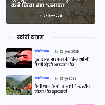
कैसे किया बड़ा ‘धमाका’
कै
27 सितम्बर 2025
स्टोरी टाइम
स्टोरीटाइम
12 जुलाई 2025
दुखद अंत: सरधना की फ़िज़ाओं में
तैरती रहेगी शाइस्ता और
स्टोरीटाइम
13 जून 2025
कैंची धाम के वो ‘बाबा’ जिन्हें स्टीव
जॉब्स और जुकरबर्ग