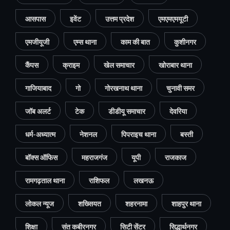
आसपास
इवेंट
उत्तम प्रदेश
एमएमएमयूटी
एमजीयूजी
एम्स थाना
काम की बात
कुशीनगर
कैंपस
क्राइम
खेल समाचार
खोराबार थाना
गाजियाबाद
गो
गोरखनाथ थाना
चुनावी समर
जॉब अलर्ट
टेक
डीडीयू समाचार
देवरिया
धर्म-अध्यात्म
नेशनल
पिपराइच थाना
बस्ती
बॉक्स ऑफिस
महराजगंज
यूपी
राजकाज
रामगढ़ताल थाना
राशिफल
लखनऊ
लोकल न्यूज
शख्सियत
शहरनामा
शाहपुर थाना
शिक्षा
संत कबीरनगर
सिटी सेंटर
सिद्धार्थनगर