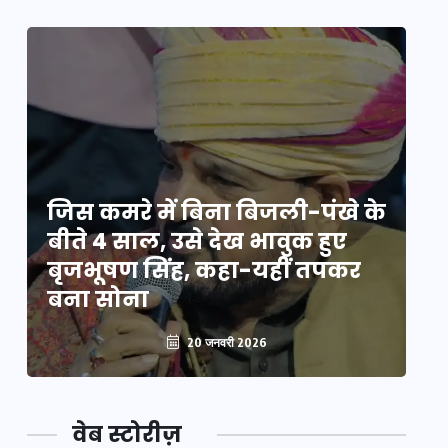
े
जिस कमरे में बिना बिजली-पंखे के
जि
बीते 4 साल, उसे देख भावुक हुए
बी
बृजभूषण सिंह, कहा-यहीं तपकर
ब
बना सोना
ब
20 जनवरी 2026
वेब स्टोरीज़