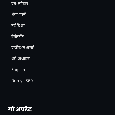
व्रत-त्योहार
धंधा-पानी
नई दिशा
टेलीकॉम
ए​डमिशन अलर्ट
धर्म-अध्यात्म
English
Duniya 360
गो अपडेट