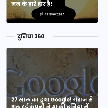
मन के हारे हार है!
मन
19 सितम्बर 2024
दुनिया 360
े
27 साल का हुआ Google! गैराज से
2
शुरू हुई कंपनी ने AI की दुनिया में
शु