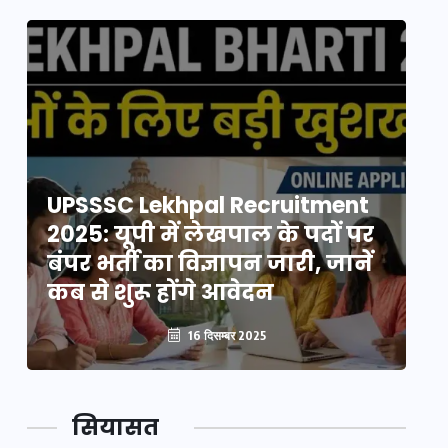
UPSSSC Lekhpal Recruitment
U
2025: यूपी में लेखपाल के पदों पर
20
बंपर भर्ती का विज्ञापन जारी, जानें
बं
कब से शुरू होंगे आवेदन
कब
16 दिसम्बर 2025
सियासत