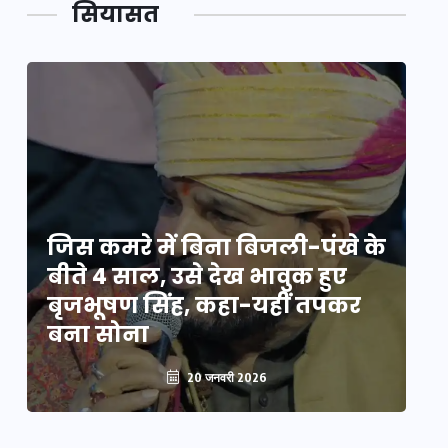
सियासत
े
जिस कमरे में बिना बिजली-पंखे के
जि
बीते 4 साल, उसे देख भावुक हुए
बी
बृजभूषण सिंह, कहा-यहीं तपकर
ब
बना सोना
ब
20 जनवरी 2026