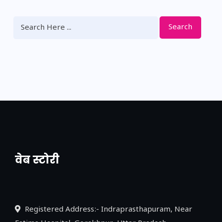
Search
वेब स्टोरी
नया एक्सप्रेसवे: पूर्वांचल का लक, डेवलपमेंट का
लिंक
Registered Address:- Indraprasthapuram, Near