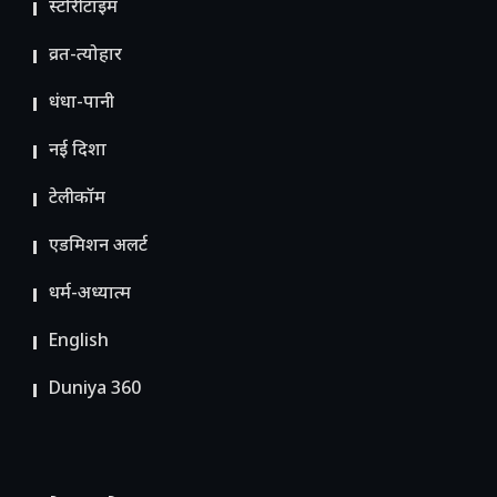
स्टोरीटाइम
व्रत-त्योहार
धंधा-पानी
नई दिशा
टेलीकॉम
ए​डमिशन अलर्ट
धर्म-अध्यात्म
English
Duniya 360