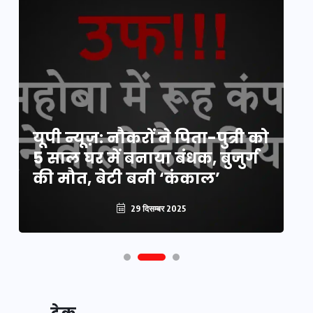
य
यूपी न्यूज़: नौकरों ने पिता-पुत्री को
मि
5 साल घर में बनाया बंधक, बुजुर्ग
वै
की मौत, बेटी बनी ‘कंकाल’
क
29 दिसम्बर 2025