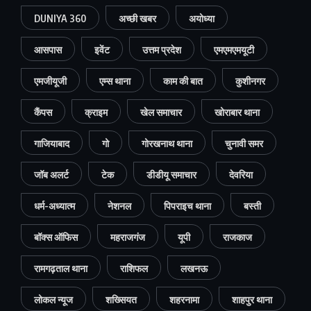
DUNIYA 360
अच्छी खबर
अयोध्या
आसपास
इवेंट
उत्तम प्रदेश
एमएमएमयूटी
एमजीयूजी
एम्स थाना
काम की बात
कुशीनगर
कैंपस
क्राइम
खेल समाचार
खोराबार थाना
गाजियाबाद
गो
गोरखनाथ थाना
चुनावी समर
जॉब अलर्ट
टेक
डीडीयू समाचार
देवरिया
धर्म-अध्यात्म
नेशनल
पिपराइच थाना
बस्ती
बॉक्स ऑफिस
महराजगंज
यूपी
राजकाज
रामगढ़ताल थाना
राशिफल
लखनऊ
लोकल न्यूज
शख्सियत
शहरनामा
शाहपुर थाना