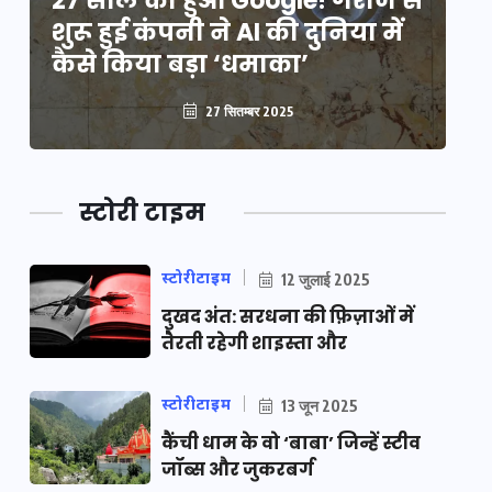
े
27 साल का हुआ Google! गैराज से
2
शुरू हुई कंपनी ने AI की दुनिया में
शु
कैसे किया बड़ा ‘धमाका’
कै
27 सितम्बर 2025
स्टोरी टाइम
स्टोरीटाइम
12 जुलाई 2025
दुखद अंत: सरधना की फ़िज़ाओं में
तैरती रहेगी शाइस्ता और
स्टोरीटाइम
13 जून 2025
कैंची धाम के वो ‘बाबा’ जिन्हें स्टीव
जॉब्स और जुकरबर्ग