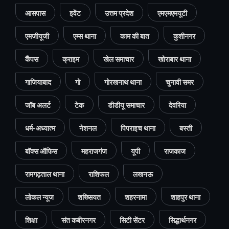
आसपास
इवेंट
उत्तम प्रदेश
एमएमएमयूटी
एमजीयूजी
एम्स थाना
काम की बात
कुशीनगर
कैंपस
क्राइम
खेल समाचार
खोराबार थाना
गाजियाबाद
गो
गोरखनाथ थाना
चुनावी समर
जॉब अलर्ट
टेक
डीडीयू समाचार
देवरिया
धर्म-अध्यात्म
नेशनल
पिपराइच थाना
बस्ती
बॉक्स ऑफिस
महराजगंज
यूपी
राजकाज
रामगढ़ताल थाना
राशिफल
लखनऊ
लोकल न्यूज
शख्सियत
शहरनामा
शाहपुर थाना
शिक्षा
संत कबीरनगर
सिटी सेंटर
सिद्धार्थनगर