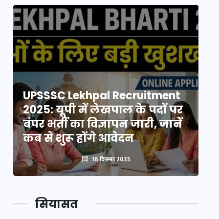
UPSSSC Lekhpal Recruitment
U
2025: यूपी में लेखपाल के पदों पर
20
बंपर भर्ती का विज्ञापन जारी, जानें
बं
कब से शुरू होंगे आवेदन
कब
16 दिसम्बर 2025
सियासत