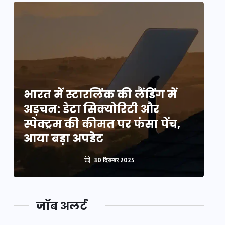
भारत में स्टारलिंक की लैंडिंग में
भा
अड़चन: डेटा सिक्योरिटी और
अ
स्पेक्ट्रम की कीमत पर फंसा पेंच,
स्
आया बड़ा अपडेट
आ
30 दिसम्बर 2025
जॉब अलर्ट