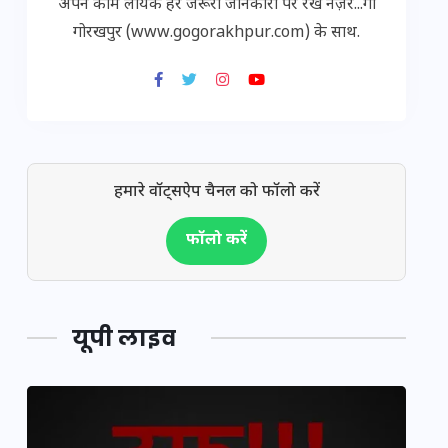
अपने काम लायक हर जरूरी जानकारी पर रखें नज़र...गो
गोरखपुर (www.gogorakhpur.com) के साथ.
हमारे वॉट्सऐप चैनल को फॉलो करें
फॉलो करें
यूपी लाइव