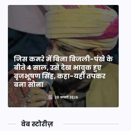
े
जिस कमरे में बिना बिजली-पंखे के
जि
बीते 4 साल, उसे देख भावुक हुए
बी
बृजभूषण सिंह, कहा-यहीं तपकर
ब
बना सोना
ब
20 जनवरी 2026
वेब स्टोरीज़