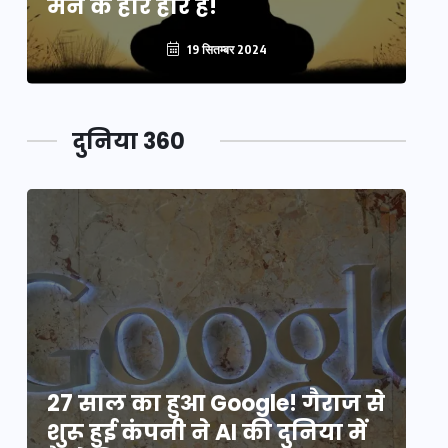
मन के हारे हार है!
मन
19 सितम्बर 2024
दुनिया 360
े
27 साल का हुआ Google! गैराज से
2
शुरू हुई कंपनी ने AI की दुनिया में
शु