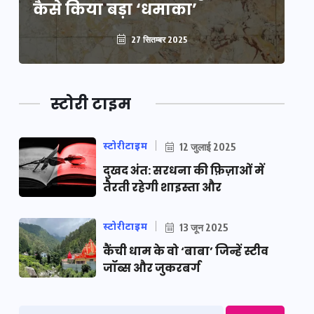
कैसे किया बड़ा ‘धमाका’
कै
27 सितम्बर 2025
स्टोरी टाइम
स्टोरीटाइम
12 जुलाई 2025
दुखद अंत: सरधना की फ़िज़ाओं में
तैरती रहेगी शाइस्ता और
स्टोरीटाइम
13 जून 2025
कैंची धाम के वो ‘बाबा’ जिन्हें स्टीव
जॉब्स और जुकरबर्ग