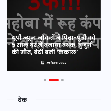
य
यूपी न्यूज़: नौकरों ने पिता-पुत्री को
मि
5 साल घर में बनाया बंधक, बुजुर्ग
वै
की मौत, बेटी बनी ‘कंकाल’
क
29 दिसम्बर 2025
टेक