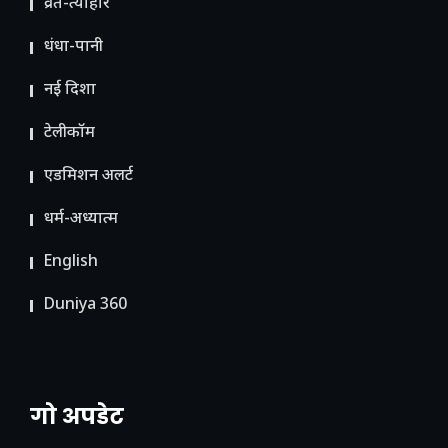
व्रत-त्योहार
धंधा-पानी
नई दिशा
टेलीकॉम
ए​डमिशन अलर्ट
धर्म-अध्यात्म
English
Duniya 360
गो अपडेट