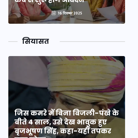
16 दिसम्बर 2025
सियासत
े
जिस कमरे में बिना बिजली-पंखे के
जि
बीते 4 साल, उसे देख भावुक हुए
बी
बृजभूषण सिंह, कहा-यहीं तपकर
ब