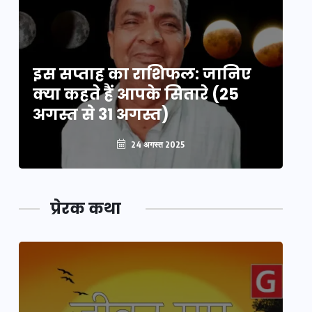
इस सप्ताह का राशिफल: जानिए
इ
क्या कहते हैं आपके सितारे (25
क्
अगस्त से 31 अगस्त)
अग
24 अगस्त 2025
प्रेरक कथा