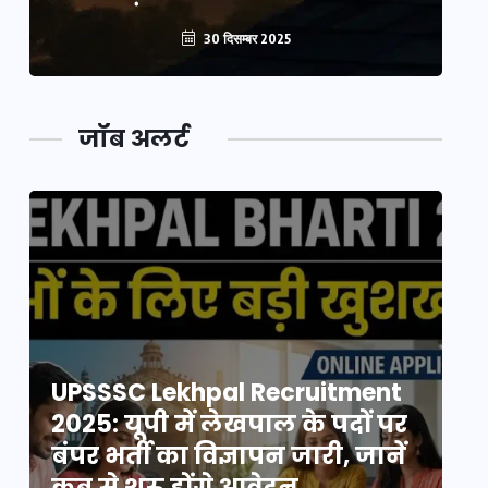
30 दिसम्बर 2025
जॉब अलर्ट
UPSSSC Lekhpal Recruitment
U
2025: यूपी में लेखपाल के पदों पर
20
बंपर भर्ती का विज्ञापन जारी, जानें
बं
कब से शुरू होंगे आवेदन
कब