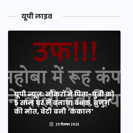
यूपी लाइव
य
यूपी न्यूज़: नौकरों ने पिता-पुत्री को
मि
5 साल घर में बनाया बंधक, बुजुर्ग
वै
की मौत, बेटी बनी ‘कंकाल’
क
29 दिसम्बर 2025