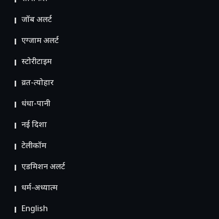
जॉब अलर्ट
एग्जाम अलर्ट
स्टोरीटाइम
व्रत-त्योहार
धंधा-पानी
नई दिशा
टेलीकॉम
ए​डमिशन अलर्ट
धर्म-अध्यात्म
English