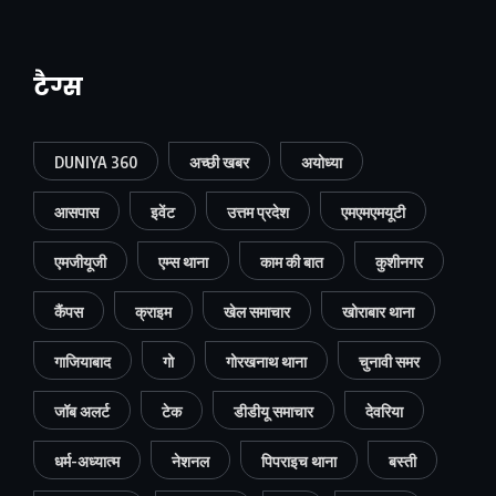
टैग्स
DUNIYA 360
अच्छी खबर
अयोध्या
आसपास
इवेंट
उत्तम प्रदेश
एमएमएमयूटी
एमजीयूजी
एम्स थाना
काम की बात
कुशीनगर
कैंपस
क्राइम
खेल समाचार
खोराबार थाना
गाजियाबाद
गो
गोरखनाथ थाना
चुनावी समर
जॉब अलर्ट
टेक
डीडीयू समाचार
देवरिया
धर्म-अध्यात्म
नेशनल
पिपराइच थाना
बस्ती