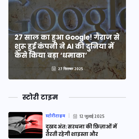
े
27 साल का हुआ Google! गैराज से
2
शुरू हुई कंपनी ने AI की दुनिया में
शु
कैसे किया बड़ा ‘धमाका’
कै
27 सितम्बर 2025
स्टोरी टाइम
स्टोरीटाइम
12 जुलाई 2025
दुखद अंत: सरधना की फ़िज़ाओं में
तैरती रहेगी शाइस्ता और