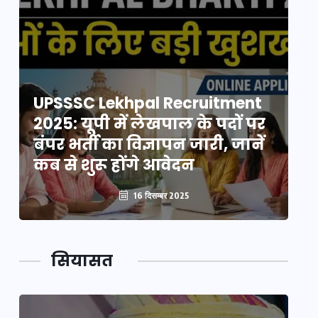
UPSSSC Lekhpal Recruitment
U
2025: यूपी में लेखपाल के पदों पर
20
बंपर भर्ती का विज्ञापन जारी, जानें
बं
कब से शुरू होंगे आवेदन
कब
16 दिसम्बर 2025
सियासत