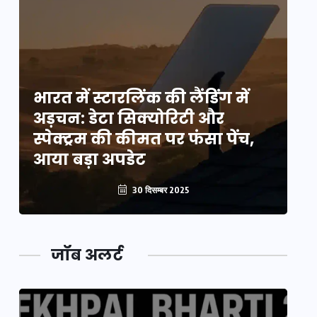
भारत में स्टारलिंक की लैंडिंग में
भा
अड़चन: डेटा सिक्योरिटी और
अ
स्पेक्ट्रम की कीमत पर फंसा पेंच,
स्
आया बड़ा अपडेट
आ
30 दिसम्बर 2025
जॉब अलर्ट