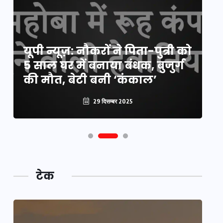
य
यूपी न्यूज़: नौकरों ने पिता-पुत्री को
मि
5 साल घर में बनाया बंधक, बुजुर्ग
वै
की मौत, बेटी बनी ‘कंकाल’
क
29 दिसम्बर 2025
टेक