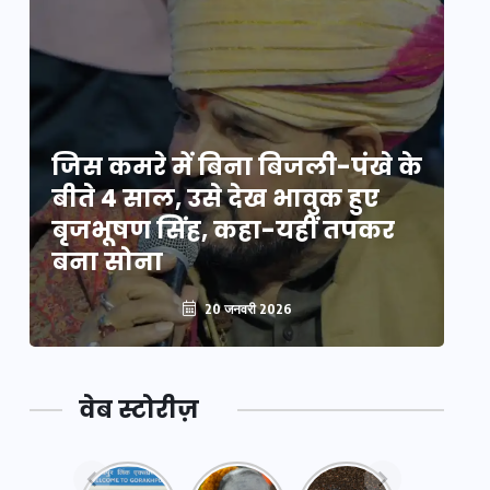
े
जिस कमरे में बिना बिजली-पंखे के
जि
बीते 4 साल, उसे देख भावुक हुए
बी
बृजभूषण सिंह, कहा-यहीं तपकर
ब
बना सोना
ब
20 जनवरी 2026
वेब स्टोरीज़
नया
महाकुंभ
महाकुंभ