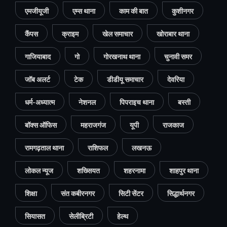
एमजीयूजी
एम्स थाना
काम की बात
कुशीनगर
कैंपस
क्राइम
खेल समाचार
खोराबार थाना
गाजियाबाद
गो
गोरखनाथ थाना
चुनावी समर
जॉब अलर्ट
टेक
डीडीयू समाचार
देवरिया
धर्म-अध्यात्म
नेशनल
पिपराइच थाना
बस्ती
बॉक्स ऑफिस
महराजगंज
यूपी
राजकाज
रामगढ़ताल थाना
राशिफल
लखनऊ
लोकल न्यूज
शख्सियत
शहरनामा
शाहपुर थाना
शिक्षा
संत कबीरनगर
सिटी सेंटर
सिद्धार्थनगर
सियासत
सेलीब्रिटी
हेल्थ