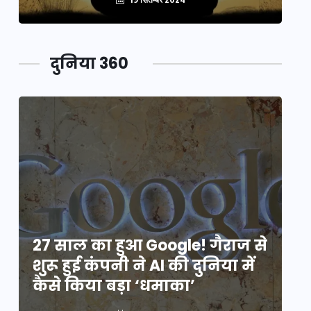
दुनिया 360
े
27 साल का हुआ Google! गैराज से
2
शुरू हुई कंपनी ने AI की दुनिया में
शु
कैसे किया बड़ा ‘धमाका’
कै