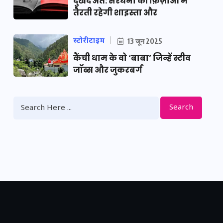
दुखद अंत: सरधना की फ़िज़ाओं में
तैरती रहेगी शाइस्ता और
स्टोरीटाइम
13 जून 2025
कैंची धाम के वो ‘बाबा’ जिन्हें स्टीव
जॉब्स और जुकरबर्ग
Search