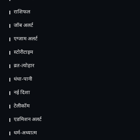
राशिफल
जॉब अलर्ट
एग्जाम अलर्ट
स्टोरीटाइम
व्रत-त्योहार
धंधा-पानी
नई दिशा
टेलीकॉम
ए​डमिशन अलर्ट
धर्म-अध्यात्म