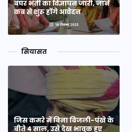
बंपर भर्ती का विज्ञापन जारी, जानें
बं
कब से शुरू होंगे आवेदन
कब
16 दिसम्बर 2025
सियासत
े
जिस कमरे में बिना बिजली-पंखे के
जि
बीते 4 साल, उसे देख भावुक हुए
बी