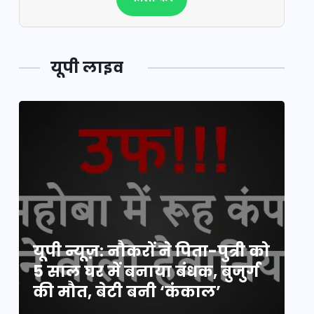
यूपी लाइव
य
यूपी न्यूज़: नौकरों ने पिता-पुत्री को
मि
5 साल घर में बनाया बंधक, बुजुर्ग
वै
की मौत, बेटी बनी ‘कंकाल’
क