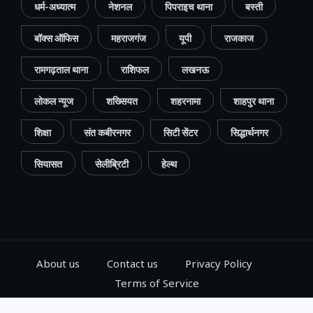
धर्म-अध्यात्म
नेशनल
पिपराइच थाना
बस्ती
बॉक्स ऑफिस
महराजगंज
यूपी
राजकाज
रामगढ़ताल थाना
राशिफल
लखनऊ
लोकल न्यूज
शख्सियत
शहरनामा
शाहपुर थाना
शिक्षा
संत कबीरनगर
सिटी सेंटर
सिद्धार्थनगर
सियासत
सेलीब्रिटी
हेल्थ
About us
Contact us
Privacy Policy
Terms of Service