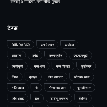
टकराईं 5 गाड़ियां, मची चीख-पुकार
टैग्स
DUNIYA 360
अच्छी खबर
अयोध्या
आसपास
इवेंट
उत्तम प्रदेश
एमएमएमयूटी
एमजीयूजी
एम्स थाना
काम की बात
कुशीनगर
कैंपस
क्राइम
खेल समाचार
खोराबार थाना
गाजियाबाद
गो
गोरखनाथ थाना
चुनावी समर
जॉब अलर्ट
टेक
डीडीयू समाचार
देवरिया