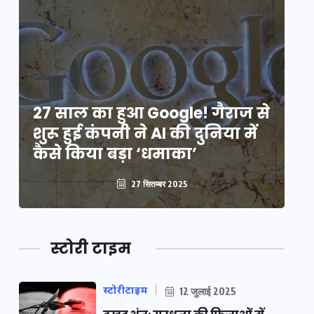
े
27 साल का हुआ Google! गैराज से
2
शुरू हुई कंपनी ने AI की दुनिया में
शु
कैसे किया बड़ा ‘धमाका’
कै
27 सितम्बर 2025
स्टोरी टाइम
स्टोरीटाइम
12 जुलाई 2025