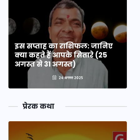
इस सप्ताह का राशिफल: जानिए
इ
क्या कहते हैं आपके सितारे (25
क्
अगस्त से 31 अगस्त)
अग
24 अगस्त 2025
प्रेरक कथा