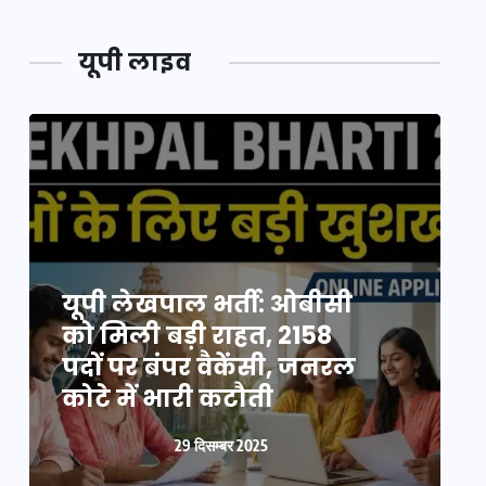
यूपी लाइव
यूपी न्यूज़: नौकरों ने पिता-
यूपी लेखपाल भर्ती: ओबीसी
पुत्री को 5 साल घर में बनाया
को मिली बड़ी राहत, 2158
व
बंधक, बुजुर्ग की मौत, बेटी
पदों पर बंपर वैकेंसी, जनरल
क
बनी ‘कंकाल’
कोटे में भारी कटौती
न
29 दिसम्बर 2025
29 दिसम्बर 2025