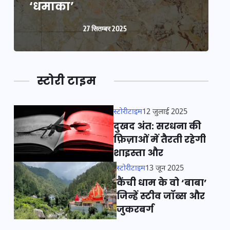
‘धमाका’
27 सितम्बर 2025
स्टोरी टाइम
स्टोरीटाइम
12 जुलाई 2025
दुखद अंत: सरधना की
फ़िज़ाओं में तैरती रहेगी
शाइस्ता और
स्टोरीटाइम
13 जून 2025
कैंची धाम के वो ‘बाबा’
जिन्हें स्टीव जॉब्स और
जुकरबर्ग