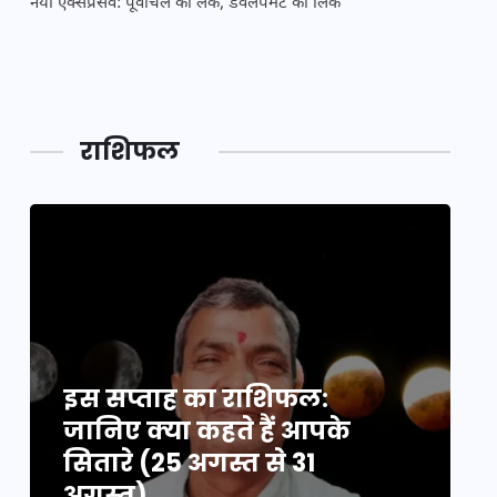
नया एक्सप्रेसवे: पूर्वांचल का लक, डेवलपमेंट का लिंक
महाकुं
राशिफल
इस सप्ताह का राशिफल:
इ
जानिए क्या कहते हैं आपके
ज
सितारे (25 अगस्त से 31
स
अगस्त)