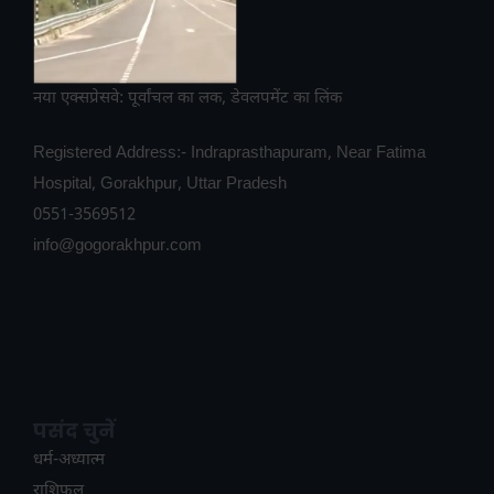
नया एक्सप्रेसवे: पूर्वांचल का लक, डेवलपमेंट का लिंक
Registered Address:- Indraprasthapuram, Near Fatima
Hospital, Gorakhpur, Uttar Pradesh
0551-3569512
info@gogorakhpur.com
पसंद चुनें
धर्म-अध्यात्म
राशिफल