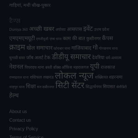
गाड़ियां, मची चीख-पुकार
टैग्स
अच्छी खबर
इवेंट
आसपास
उत्तम प्रदेश
Duniya 360
अयोध्या
एमएमएमयूटी
कैंपस
काम की बात
कुशीनगर
एमजीयूजी
एम्स थाना
क्राइम
गो
खेल समाचार
गाजियाबाद
खोराबार थाना
गोरखनाथ थाना
डीडीयू समाचार
टेक
देवरिया
जॉब अलर्ट
चुनावी समर
धर्म-अध्यात्म
यूपी
नेशनल
राजकाज
महराजगंज
पिपराइच थाना
बस्ती
बॉक्स ऑफिस
लोकल न्यूज
राशिफल
शहरनामा
लखनऊ
शख्सियत
रामगढ़ताल थाना
सिटी सेंटर
शिक्षा
सियासत
सिद्धार्थनगर
शाहपुर थाना
संत कबीरनगर
सेलीब्रिटी
हेल्थ
About us
Contact us
Privacy Policy
Terms of Service