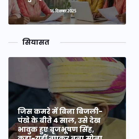
16 दिसम्बर 2025
सियासत
जिस कमरे में बिना बिजली-
ज
पंखे के बीते 4 साल, उसे देख
प
भावुक हुए बृजभूषण सिंह,
भ
कहा-यहीं तपकर बना सोना