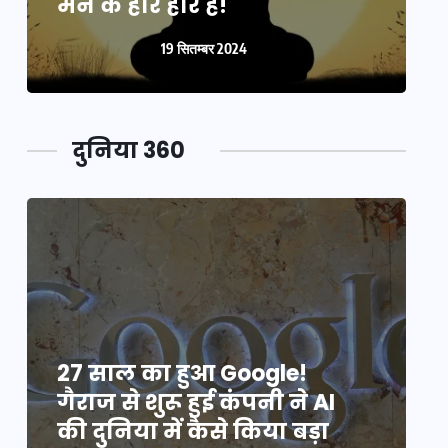
मन के हारे हार है!
म
19 सितम्बर 2024
दुनिया 360
27 साल का हुआ Google!
2
गैराज से शुरू हुई कंपनी ने AI
ग
की दुनिया में कैसे किया बड़ा
क