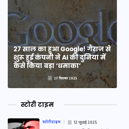
े
27 साल का हुआ Google! गैराज से
2
शुरू हुई कंपनी ने AI की दुनिया में
शु
कैसे किया बड़ा ‘धमाका’
कै
27 सितम्बर 2025
स्टोरी टाइम
स्टोरीटाइम
12 जुलाई 2025