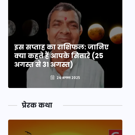
इस सप्ताह का राशिफल: जानिए
इ
क्या कहते हैं आपके सितारे (25
क्
अगस्त से 31 अगस्त)
अग
24 अगस्त 2025
प्रेरक कथा