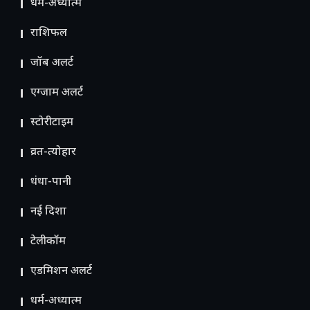
धर्म-अध्यात्म
राशिफल
जॉब अलर्ट
एग्जाम अलर्ट
स्टोरीटाइम
व्रत-त्योहार
धंधा-पानी
नई दिशा
टेलीकॉम
ए​डमिशन अलर्ट
धर्म-अध्यात्म