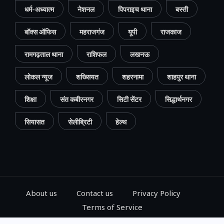
धर्म-अध्यात्म
नेशनल
पिपराइच थाना
बस्ती
बॉक्स ऑफिस
महराजगंज
यूपी
राजकाज
रामगढ़ताल थाना
राशिफल
लखनऊ
लोकल न्यूज
शख्सियत
शहरनामा
शाहपुर थाना
शिक्षा
संत कबीरनगर
सिटी सेंटर
सिद्धार्थनगर
सियासत
सेलीब्रिटी
हेल्थ
About us
Contact us
Privacy Policy
Terms of Service