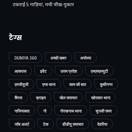
टकराईं 5 गाड़ियां, मची चीख-पुकार
टैग्स
DUNIYA 360
अच्छी खबर
अयोध्या
आसपास
इवेंट
उत्तम प्रदेश
एमएमएमयूटी
एमजीयूजी
एम्स थाना
काम की बात
कुशीनगर
कैंपस
क्राइम
खेल समाचार
खोराबार थाना
गाजियाबाद
गो
गोरखनाथ थाना
चुनावी समर
जॉब अलर्ट
टेक
डीडीयू समाचार
देवरिया