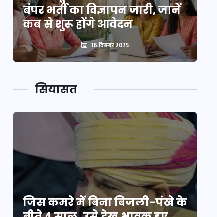
बंपर भर्ती का विज्ञापन जारी, जानें
बं
कब से शुरू होंगे आवेदन
कब
16 दिसम्बर 2025
सियासत
े
जिस कमरे में बिना बिजली-पंखे के
जि
बीते 4 साल, उसे देख भावुक हुए
बी