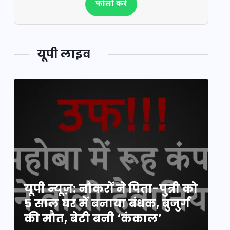
फॉलो करें
यूपी लाइव
य
यूपी न्यूज़: नौकरों ने पिता-पुत्री को
मि
5 साल घर में बनाया बंधक, बुजुर्ग
वै
की मौत, बेटी बनी ‘कंकाल’
क