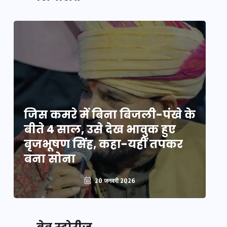
े
जिस कमरे में बिना बिजली-पंखे के
जि
बीते 4 साल, उसे देख भावुक हुए
बी
बृजभूषण सिंह, कहा-यहीं तपकर
ब
बना सोना
ब
20 जनवरी 2026