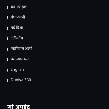
व्रत-त्योहार
धंधा-पानी
नई दिशा
टेलीकॉम
ए​डमिशन अलर्ट
धर्म-अध्यात्म
English
Duniya 360
गो अपडेट