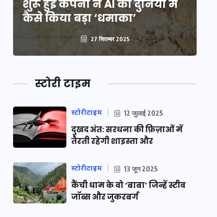
शुरू हुई कंपनी ने AI की दुनिया में
शु
कैसे किया बड़ा ‘धमाका’
कै
27 सितम्बर 2025
स्टोरी टाइम
स्टोरीटाइम
12 जुलाई 2025
दुखद अंत: सरधना की फ़िज़ाओं में
तैरती रहेगी शाइस्ता और
स्टोरीटाइम
13 जून 2025
कैंची धाम के वो ‘बाबा’ जिन्हें स्टीव
जॉब्स और जुकरबर्ग