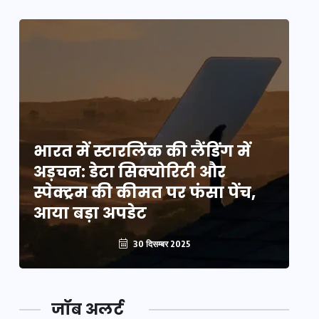
भारत में स्टारलिंक की लैंडिंग में
भा
अड़चन: डेटा सिक्योरिटी और
अ
स्पेक्ट्रम की कीमत पर फंसा पेंच,
स्
आया बड़ा अपडेट
आ
30 दिसम्बर 2025
जॉब अलर्ट