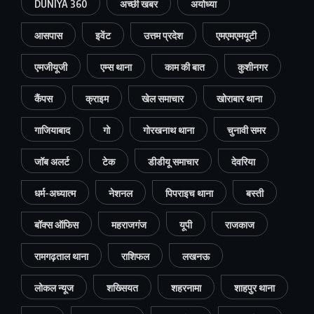
DUNIYA 360
अच्छी खबर
अयोध्या
आसपास
इवेंट
उत्तम प्रदेश
एमएमएमयूटी
एमजीयूजी
एम्स थाना
काम की बात
कुशीनगर
कैंपस
क्राइम
खेल समाचार
खोराबार थाना
गाजियाबाद
गो
गोरखनाथ थाना
चुनावी समर
जॉब अलर्ट
टेक
डीडीयू समाचार
देवरिया
धर्म-अध्यात्म
नेशनल
पिपराइच थाना
बस्ती
बॉक्स ऑफिस
महराजगंज
यूपी
राजकाज
रामगढ़ताल थाना
राशिफल
लखनऊ
लोकल न्यूज
शख्सियत
शहरनामा
शाहपुर थाना