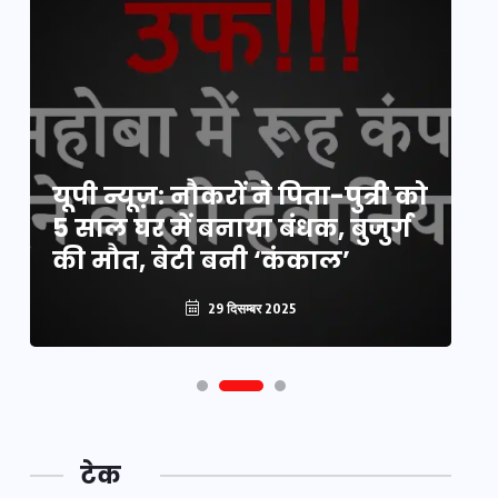
य
यूपी न्यूज़: नौकरों ने पिता-पुत्री को
मि
5 साल घर में बनाया बंधक, बुजुर्ग
वै
की मौत, बेटी बनी ‘कंकाल’
क
29 दिसम्बर 2025
टेक