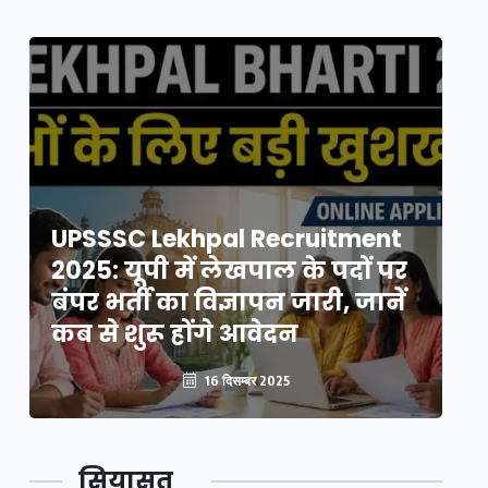
UPSSSC Lekhpal Recruitment
U
2025: यूपी में लेखपाल के पदों पर
20
बंपर भर्ती का विज्ञापन जारी, जानें
बं
कब से शुरू होंगे आवेदन
कब
16 दिसम्बर 2025
सियासत