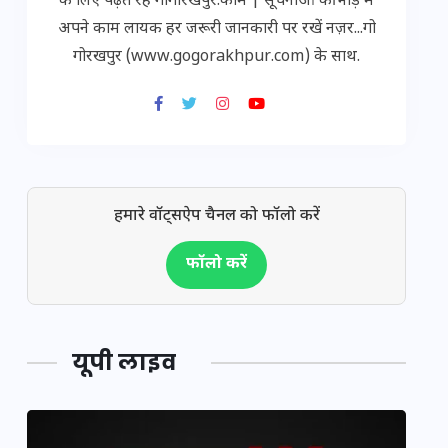
के लिए पढ़ते रहें गोगोरखपुर.कॉम | सूचनाओं की भीड़ में
अपने काम लायक हर जरूरी जानकारी पर रखें नज़र...गो
गोरखपुर (www.gogorakhpur.com) के साथ.
हमारे वॉट्सऐप चैनल को फॉलो करें
फॉलो करें
यूपी लाइव