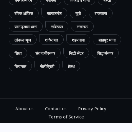
धर्म-अध्यात्म
नेशनल
पिपराइच थाना
बस्ती
बॉक्स ऑफिस
महराजगंज
यूपी
राजकाज
रामगढ़ताल थाना
राशिफल
लखनऊ
लोकल न्यूज
शख्सियत
शहरनामा
शाहपुर थाना
शिक्षा
संत कबीरनगर
सिटी सेंटर
सिद्धार्थनगर
सियासत
सेलीब्रिटी
हेल्थ
About us
Contact us
Privacy Policy
Terms of Service
© 2024, Go Gorakhpur, All Rights Reserved.