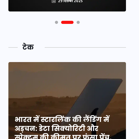
29 दिसम्बर 2025
टेक
भारत में स्टारलिंक की लैंडिंग में
भा
अड़चन: डेटा सिक्योरिटी और
अ
स्पेक्ट्रम की कीमत पर फंसा पेंच,
स्