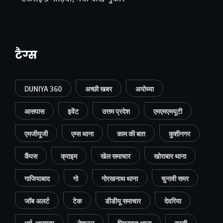
टैग्स
DUNIYA 360
अच्छी खबर
अयोध्या
आसपास
इवेंट
उत्तम प्रदेश
एमएमएमयूटी
एमजीयूजी
एम्स थाना
काम की बात
कुशीनगर
कैंपस
क्राइम
खेल समाचार
खोराबार थाना
गाजियाबाद
गो
गोरखनाथ थाना
चुनावी समर
जॉब अलर्ट
टेक
डीडीयू समाचार
देवरिया