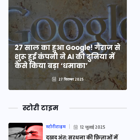
े
27 साल का हुआ Google! गैराज से
2
शुरू हुई कंपनी ने AI की दुनिया में
शु
कैसे किया बड़ा ‘धमाका’
कै
27 सितम्बर 2025
स्टोरी टाइम
स्टोरीटाइम
12 जुलाई 2025
दुखद अंत: सरधना की फ़िज़ाओं में