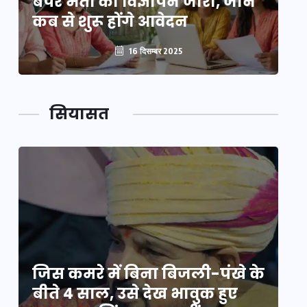
बंपर भर्ती का विज्ञापन जारी, जानें
बं
कब से शुरू होंगे आवेदन
कब
16 दिसम्बर 2025
सियासत
े
जिस कमरे में बिना बिजली-पंखे के
जि
बीते 4 साल, उसे देख भावुक हुए
बी