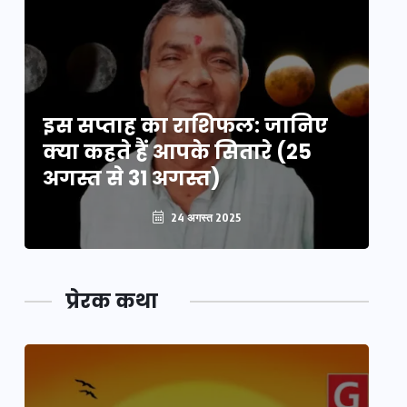
इस सप्ताह का राशिफल: जानिए
इ
क्या कहते हैं आपके सितारे (25
क्
अगस्त से 31 अगस्त)
अग
24 अगस्त 2025
प्रेरक कथा