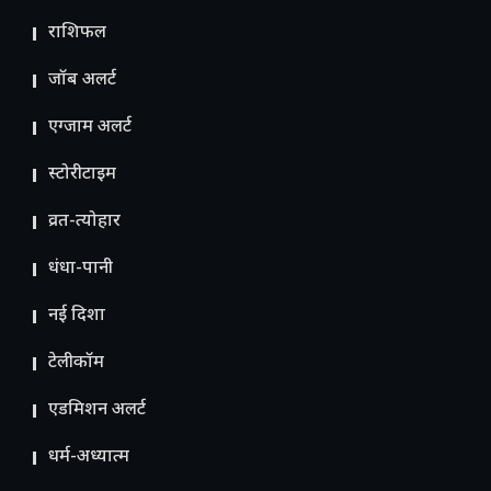
राशिफल
जॉब अलर्ट
एग्जाम अलर्ट
स्टोरीटाइम
व्रत-त्योहार
धंधा-पानी
नई दिशा
टेलीकॉम
ए​डमिशन अलर्ट
धर्म-अध्यात्म