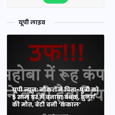
यूपी लाइव
य
यूपी न्यूज़: नौकरों ने पिता-पुत्री को
मि
5 साल घर में बनाया बंधक, बुजुर्ग
वै
की मौत, बेटी बनी ‘कंकाल’
क