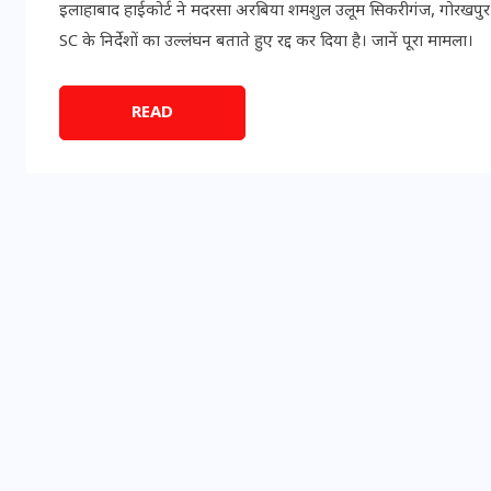
इलाहाबाद हाईकोर्ट ने मदरसा अरबिया शमशुल उलूम सिकरीगंज, गोरखपुर म
SC के निर्देशों का उल्लंघन बताते हुए रद्द कर दिया है। जानें पूरा मामला।
READ
भारत में स्टारलिंक की लैंडिंग में
अड़चन: डेटा सिक्योरिटी और
स्पेक्ट्रम की कीमत पर फंसा पेंच,
आया बड़ा अपडेट
30 दिसम्बर 2025