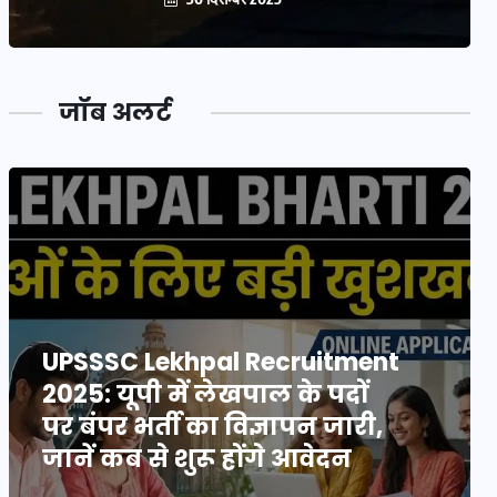
जॉब अलर्ट
UPSSSC Lekhpal Recruitment
2025: यूपी में लेखपाल के पदों
पर बंपर भर्ती का विज्ञापन जारी,
जानें कब से शुरू होंगे आवेदन