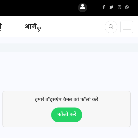
ि
आगे…
हमारे वॉट्सऐप चैनल को फॉलो करें
फॉलो करें