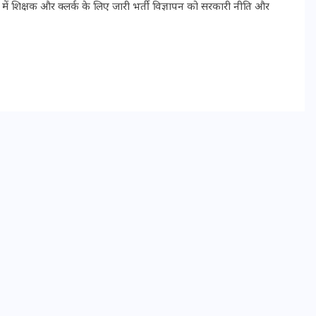
ें शिक्षक और क्लर्क के लिए जारी भर्ती विज्ञापन को सरकारी नीति और
भारत में स्टारलिंक की लैंडिंग में
अड़चन: डेटा सिक्योरिटी और
स्पेक्ट्रम की कीमत पर फंसा पेंच,
आया बड़ा अपडेट
30 दिसम्बर 2025