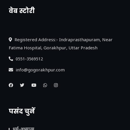
वेब स्टोरी
नया एक्सप्रेसवे: पूर्वांचल का लक, डेवलपमेंट का
लिंक
Registered Address:- Indraprasthapuram, Near
Fatima Hospital, Gorakhpur, Uttar Pradesh
0551-3569512
info@gogorakhpur.com
पसंद चुनें
धर्म-अध्यात्म