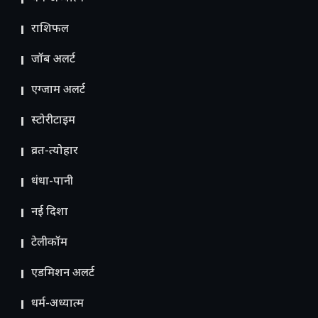
राशिफल
जॉब अलर्ट
एग्जाम अलर्ट
स्टोरीटाइम
व्रत-त्योहार
धंधा-पानी
नई दिशा
टेलीकॉम
ए​डमिशन अलर्ट
धर्म-अध्यात्म