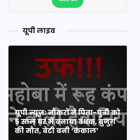
फॉलो करें
यूपी लाइव
य
यूपी न्यूज़: नौकरों ने पिता-पुत्री को
मि
5 साल घर में बनाया बंधक, बुजुर्ग
वै
की मौत, बेटी बनी ‘कंकाल’
क