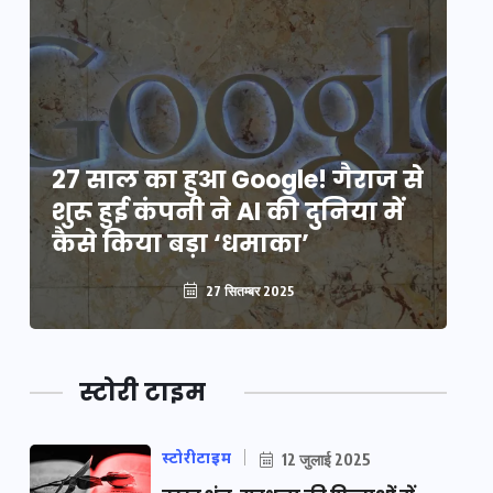
े
27 साल का हुआ Google! गैराज से
2
शुरू हुई कंपनी ने AI की दुनिया में
शु
कैसे किया बड़ा ‘धमाका’
कै
27 सितम्बर 2025
स्टोरी टाइम
स्टोरीटाइम
12 जुलाई 2025