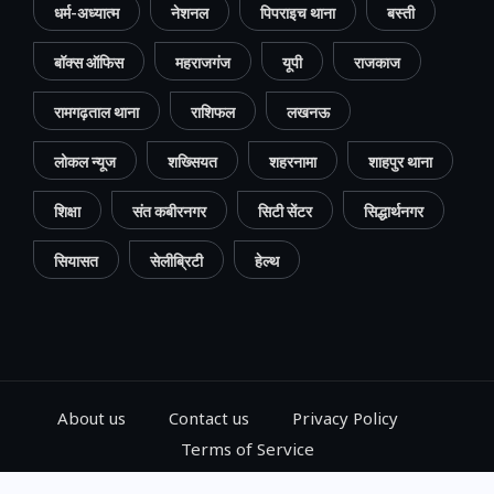
धर्म-अध्यात्म
नेशनल
पिपराइच थाना
बस्ती
बॉक्स ऑफिस
महराजगंज
यूपी
राजकाज
रामगढ़ताल थाना
राशिफल
लखनऊ
लोकल न्यूज
शख्सियत
शहरनामा
शाहपुर थाना
शिक्षा
संत कबीरनगर
सिटी सेंटर
सिद्धार्थनगर
सियासत
सेलीब्रिटी
हेल्थ
About us
Contact us
Privacy Policy
Terms of Service