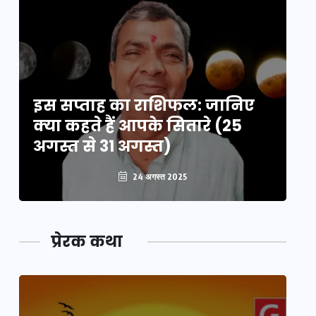
इस सप्ताह का राशिफल: जानिए
इ
क्या कहते हैं आपके सितारे (25
क्
अगस्त से 31 अगस्त)
अग
24 अगस्त 2025
प्रेरक कथा