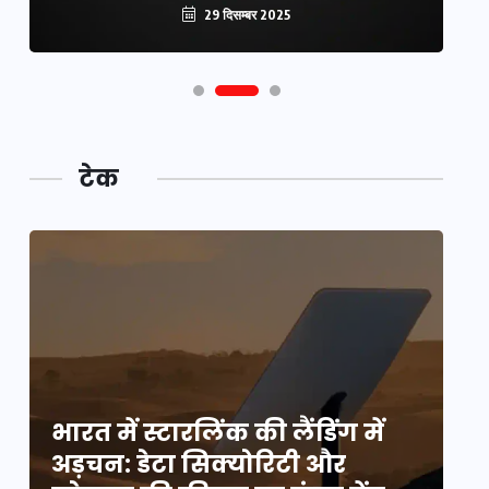
29 दिसम्बर 2025
टेक
भारत में स्टारलिंक की लैंडिंग में
भा
अड़चन: डेटा सिक्योरिटी और
अ