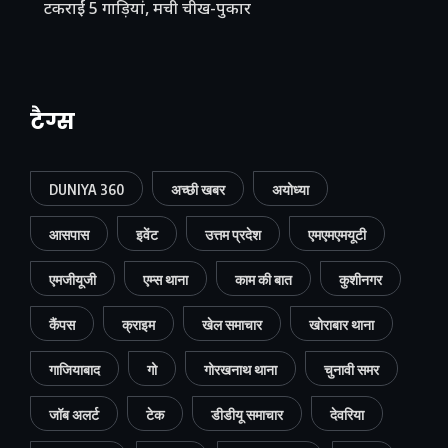
टकराईं 5 गाड़ियां, मची चीख-पुकार
टैग्स
DUNIYA 360
अच्छी खबर
अयोध्या
आसपास
इवेंट
उत्तम प्रदेश
एमएमएमयूटी
एमजीयूजी
एम्स थाना
काम की बात
कुशीनगर
कैंपस
क्राइम
खेल समाचार
खोराबार थाना
गाजियाबाद
गो
गोरखनाथ थाना
चुनावी समर
जॉब अलर्ट
टेक
डीडीयू समाचार
देवरिया