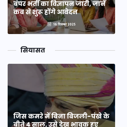
बंपर भर्ती का विज्ञापन जारी, जानें
बं
कब से शुरू होंगे आवेदन
कब
16 दिसम्बर 2025
सियासत
े
जिस कमरे में बिना बिजली-पंखे के
जि
बीते 4 साल, उसे देख भावुक हुए
बी