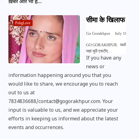
ख़बरें और भी हैं…
सीमा के खिलाफ पाकिस
PubgLove
Go Gorakhpur
July 18, 2023
GO GORAKHPUR: पब्जी लव स्टोरी की 
जहां यूपी एसटीए…
If you have any
news or
information happening around you that you
would like to share, we encourage you to reach
out to us at
7834836688/contact@gogorakhpur.com. Your
input is valuable to us, and we appreciate your
efforts in keeping us informed about the latest
events and occurrences.