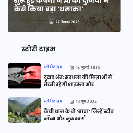
शुरू हुई कंपनी ने AI की दुनिया में
शु
कैसे किया बड़ा ‘धमाका’
कै
27 सितम्बर 2025
स्टोरी टाइम
स्टोरीटाइम
12 जुलाई 2025
दुखद अंत: सरधना की फ़िज़ाओं में
तैरती रहेगी शाइस्ता और
स्टोरीटाइम
13 जून 2025
कैंची धाम के वो ‘बाबा’ जिन्हें स्टीव
जॉब्स और जुकरबर्ग