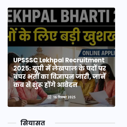
UPSSSC Lekhpal Recruitment
U
2025: यूपी में लेखपाल के पदों पर
20
बंपर भर्ती का विज्ञापन जारी, जानें
बं
कब से शुरू होंगे आवेदन
कब
16 दिसम्बर 2025
सियासत