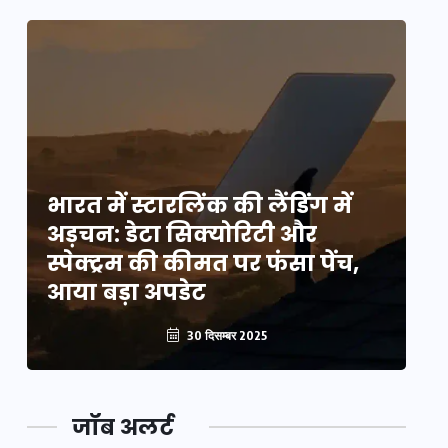
भारत में स्टारलिंक की लैंडिंग में
भा
अड़चन: डेटा सिक्योरिटी और
अ
स्पेक्ट्रम की कीमत पर फंसा पेंच,
स्
आया बड़ा अपडेट
आ
30 दिसम्बर 2025
जॉब अलर्ट