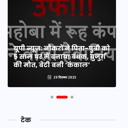
य
यूपी न्यूज़: नौकरों ने पिता-पुत्री को
मि
5 साल घर में बनाया बंधक, बुजुर्ग
वै
की मौत, बेटी बनी ‘कंकाल’
क
29 दिसम्बर 2025
टेक