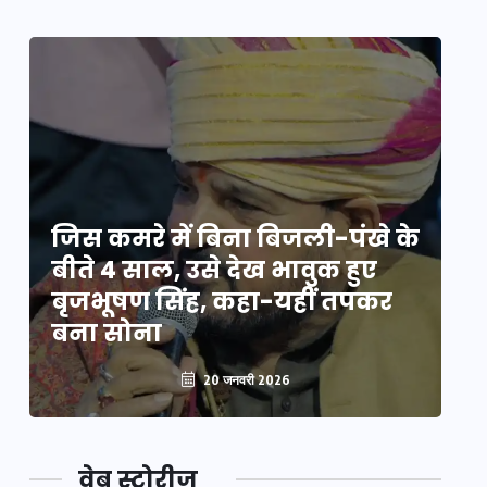
े
जिस कमरे में बिना बिजली-पंखे के
जि
बीते 4 साल, उसे देख भावुक हुए
बी
बृजभूषण सिंह, कहा-यहीं तपकर
ब
बना सोना
ब
20 जनवरी 2026
वेब स्टोरीज़