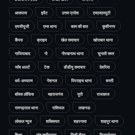
आसपास
इवेंट
उत्तम प्रदेश
एमएमएमयूटी
एमजीयूजी
एम्स थाना
काम की बात
कुशीनगर
कैंपस
क्राइम
खेल समाचार
खोराबार थाना
गाजियाबाद
गो
गोरखनाथ थाना
चुनावी समर
जॉब अलर्ट
टेक
डीडीयू समाचार
देवरिया
धर्म-अध्यात्म
नेशनल
पिपराइच थाना
बस्ती
बॉक्स ऑफिस
महराजगंज
यूपी
राजकाज
रामगढ़ताल थाना
राशिफल
लखनऊ
लोकल न्यूज
शख्सियत
शहरनामा
शाहपुर थाना
शिक्षा
संत कबीरनगर
सिटी सेंटर
सिद्धार्थनगर