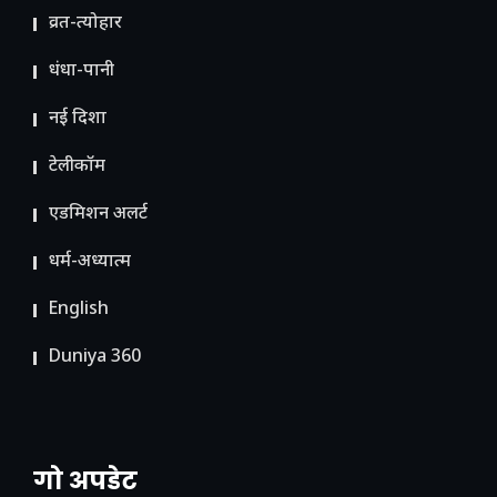
व्रत-त्योहार
धंधा-पानी
नई दिशा
टेलीकॉम
ए​डमिशन अलर्ट
धर्म-अध्यात्म
English
Duniya 360
गो अपडेट