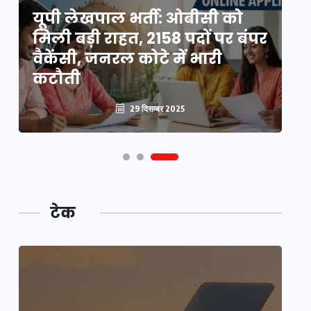
यूपी लेखपाल भर्ती: ओबीसी को
ो
मिली बड़ी राहत, 2158 पदों पर बंपर
वो
वैकेंसी, जनरल कोटे में भारी
हु
कटौती
पू
29 दिसम्बर 2025
टेक