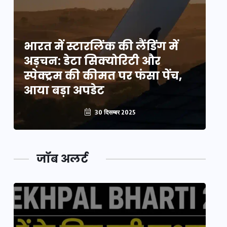
भारत में स्टारलिंक की लैंडिंग में
भा
अड़चन: डेटा सिक्योरिटी और
अ
स्पेक्ट्रम की कीमत पर फंसा पेंच,
स्
आया बड़ा अपडेट
आ
30 दिसम्बर 2025
जॉब अलर्ट