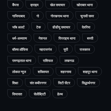
कैंपस
क्राइम
खेल समाचार
खोराबार थाना
गाजियाबाद
गो
गोरखनाथ थाना
चुनावी समर
जॉब अलर्ट
टेक
डीडीयू समाचार
देवरिया
धर्म-अध्यात्म
नेशनल
पिपराइच थाना
बस्ती
बॉक्स ऑफिस
महराजगंज
यूपी
राजकाज
रामगढ़ताल थाना
राशिफल
लखनऊ
लोकल न्यूज
शख्सियत
शहरनामा
शाहपुर थाना
शिक्षा
संत कबीरनगर
सिटी सेंटर
सिद्धार्थनगर
सियासत
सेलीब्रिटी
हेल्थ