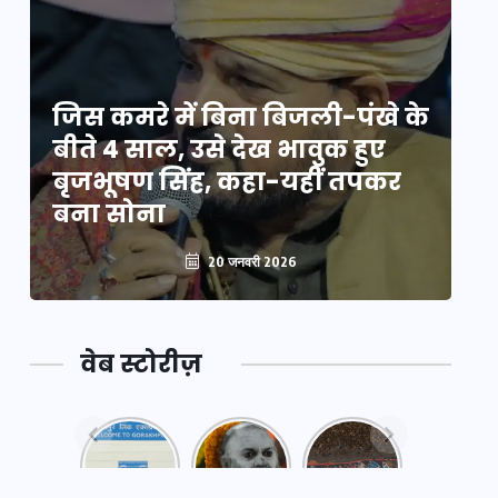
े
जिस कमरे में बिना बिजली-पंखे के
जि
बीते 4 साल, उसे देख भावुक हुए
बी
बृजभूषण सिंह, कहा-यहीं तपकर
ब
बना सोना
ब
20 जनवरी 2026
वेब स्टोरीज़
नया
महाकुंभ
महाकुंभ
एक्सप्रेसवे:
2025: कुछ
2025:
पूर्वांचल का
अनजाने
कहानी कुंभ
लक,
तथ्य…
मेले की…