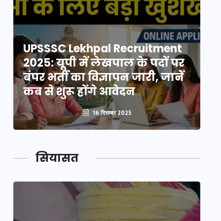
UPSSSC Lekhpal Recruitment
U
2025: यूपी में लेखपाल के पदों पर
20
बंपर भर्ती का विज्ञापन जारी, जानें
बं
कब से शुरू होंगे आवेदन
कब
16 दिसम्बर 2025
सियासत