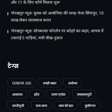
और 11 के लिए फॉर्म मिलना शुरू
गोरखपुर न्यूज़: युवक को अल्बेनिया की जगह भेजा सिंगापुर, 10
लाख लेकर जालसाज फरार
गोरखपुर न्यूज़: सोनबरसा फोरलेन पर कोहरे का कहर, आपस में
टकराईं 5 गाड़ियां, मची चीख-पुकार
टैग्स
DUNIYA 360
अच्छी खबर
अयोध्या
आसपास
इवेंट
उत्तम प्रदेश
एमएमएमयूटी
एमजीयूजी
एम्स थाना
काम की बात
कुशीनगर