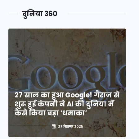
दुनिया 360
े
27 साल का हुआ Google! गैराज से
2
शुरू हुई कंपनी ने AI की दुनिया में
शु
कैसे किया बड़ा ‘धमाका’
कै
27 सितम्बर 2025