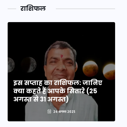
डेवलपमेंट
राशिफल
का लिंक
इस सप्ताह का राशिफल: जानिए
इ
क्या कहते हैं आपके सितारे (25
क्
अगस्त से 31 अगस्त)
अग
24 अगस्त 2025