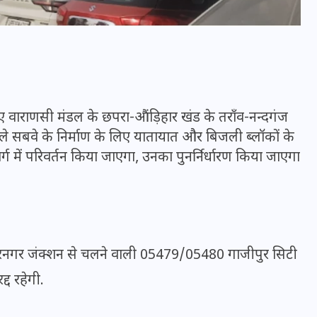
16 दिसम्बर 2025
लिए वाराणसी मंडल के छपरा-औंड़िहार खंड के तराँव-नन्दगंज
े सबवे के निर्माण के लिए यातायात और बिजली ब्लॉकों के
्ग में परिवर्तन किया जाएगा, उनका पुनर्निर्धारण किया जाएगा
जिस कमरे में बिना बिजली-पंखे
नगर जंक्शन से चलने वाली 05479/05480 गाजीपुर सिटी
के बीते 4 साल, उसे देख भावुक
हुए बृजभूषण सिंह, कहा-यहीं
्द रहेगी.
तपकर बना सोना