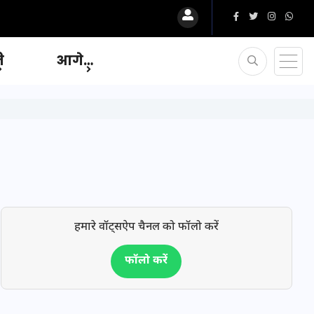
ि
आगे…
हमारे वॉट्सऐप चैनल को फॉलो करें
फॉलो करें