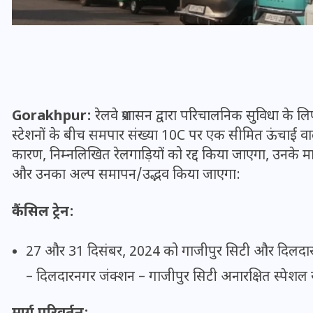
16 दिसम्बर 2025
Gorakhpur:
रेलवे प्रशासन द्वारा परिचालनिक सुविधा के 
स्टेशनों के बीच समपार संख्या 10C पर एक सीमित ऊंचाई वाल
कारण, निम्नलिखित रेलगाड़ियों को रद्द किया जाएगा, उनके मार
और उनका अल्प समापन/उद्भव किया जाएगा:
कैंसिल ट्रेन:
जिस कमरे में बिना बिजली-पंखे
27 और 31 दिसंबर, 2024 को गाजीपुर सिटी और दिलदार
के बीते 4 साल, उसे देख भावुक
हुए बृजभूषण सिंह, कहा-यहीं
– दिलदारनगर जंक्शन – गाजीपुर सिटी अनारक्षित स्पेशल रद
तपकर बना सोना