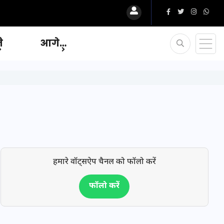
ि
आगे…
हमारे वॉट्सऐप चैनल को फॉलो करें
फॉलो करें