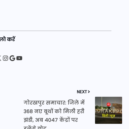
16 दिसम्बर 2025
लो करें
sApp
ebook
Instagram
Google
YouTube
NEXT
जिस कमरे में बिना बिजली-पंखे
गोरखपुर समाचार: जिले में
के बीते 4 साल, उसे देख भावुक
368 नए बूथों को मिली हरी
हुए बृजभूषण सिंह, कहा-यहीं
झंडी, अब 4047 केंद्रों पर
तपकर बना सोना
डलेंगे वोट