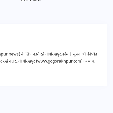
20 जनवरी 2026
r news) के लिए पढ़ते रहें गोगोरखपुर.कॉम | सूचनाओं की भीड़
पर रखें नज़र...गो गोरखपुर (www.gogorakhpur.com) के साथ.