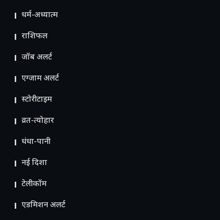
धर्म-अध्यात्म
राशिफल
जॉब अलर्ट
एग्जाम अलर्ट
स्टोरीटाइम
व्रत-त्योहार
धंधा-पानी
नई दिशा
टेलीकॉम
ए​डमिशन अलर्ट