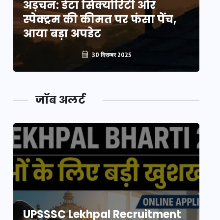
अड़चन: डेटा सिक्योरिटी और
अ
स्पेक्ट्रम की कीमत पर फंसा पेंच,
स्
आया बड़ा अपडेट
आ
30 दिसम्बर 2025
जॉब अलर्ट
UPSSSC Lekhpal Recruitment
U