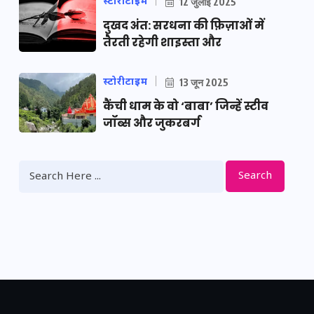
स्टोरीटाइम
12 जुलाई 2025
दुखद अंत: सरधना की फ़िज़ाओं में
तैरती रहेगी शाइस्ता और
स्टोरीटाइम
13 जून 2025
कैंची धाम के वो ‘बाबा’ जिन्हें स्टीव
जॉब्स और जुकरबर्ग
Search