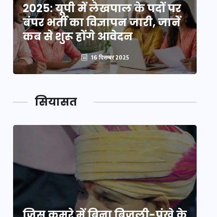
2025: यूपी में लेखपाल के पदों पर
20
बंपर भर्ती का विज्ञापन जारी, जानें
बं
कब से शुरू होंगे आवेदन
कब
16 दिसम्बर 2025
सियासत
े
जिस कमरे में बिना बिजली-पंखे के
जि