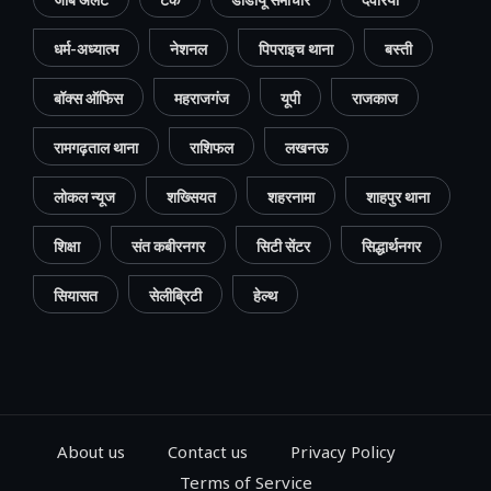
धर्म-अध्यात्म
नेशनल
पिपराइच थाना
बस्ती
बॉक्स ऑफिस
महराजगंज
यूपी
राजकाज
रामगढ़ताल थाना
राशिफल
लखनऊ
लोकल न्यूज
शख्सियत
शहरनामा
शाहपुर थाना
शिक्षा
संत कबीरनगर
सिटी सेंटर
सिद्धार्थनगर
सियासत
सेलीब्रिटी
हेल्थ
About us
Contact us
Privacy Policy
Terms of Service