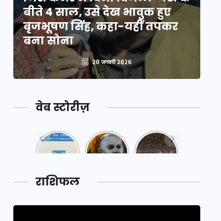
बीते 4 साल, उसे देख भावुक हुए
बी
बृजभूषण सिंह, कहा-यहीं तपकर
ब
बना सोना
ब
20 जनवरी 2026
वेब स्टोरीज़
नया
महाकुंभ
महाकुंभ
एक्सप्रेसवे:
2025: कुछ
2025:
पूर्वांचल का
अनजाने
कहानी कुंभ
लक,
तथ्य…
मेले की…
डेवलपमेंट
राशिफल
का लिंक