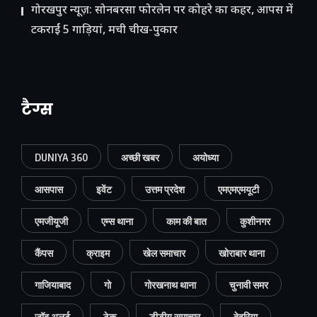
गोरखपुर न्यूज़: सोनबरसा फोरलेन पर कोहरे का कहर, आपस में
टकराईं 5 गाड़ियां, मची चीख-पुकार
टैग्स
DUNIYA 360
अच्छी खबर
अयोध्या
आसपास
इवेंट
उत्तम प्रदेश
एमएमएमयूटी
एमजीयूजी
एम्स थाना
काम की बात
कुशीनगर
कैंपस
क्राइम
खेल समाचार
खोराबार थाना
गाजियाबाद
गो
गोरखनाथ थाना
चुनावी समर
जॉब अलर्ट
टेक
डीडीयू समाचार
देवरिया