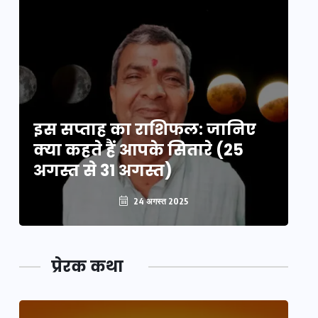
इस सप्ताह का राशिफल: जानिए
इ
क्या कहते हैं आपके सितारे (25
क्
अगस्त से 31 अगस्त)
अग
24 अगस्त 2025
प्रेरक कथा