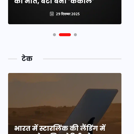
की मौत, बेटी बनी ‘कंकाल’
क
29 दिसम्बर 2025
टेक
भारत में स्टारलिंक की लैंडिंग में
भा