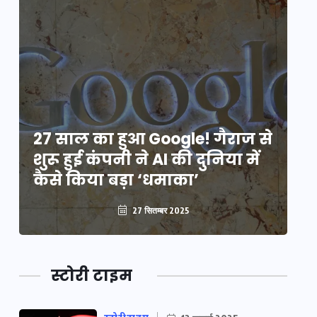
े
27 साल का हुआ Google! गैराज से
2
शुरू हुई कंपनी ने AI की दुनिया में
शु
कैसे किया बड़ा ‘धमाका’
कै
27 सितम्बर 2025
स्टोरी टाइम