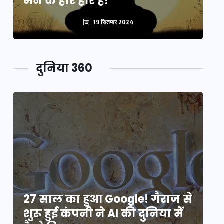
मन के हारे हार है!
मन
19 सितम्बर 2024
दुनिया 360
े
27 साल का हुआ Google! गैराज से
2
शुरू हुई कंपनी ने AI की दुनिया में
शु