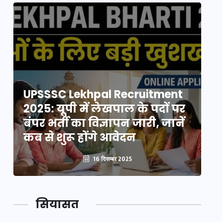
UPSSSC Lekhpal Recruitment
U
2025: यूपी में लेखपाल के पदों पर
20
बंपर भर्ती का विज्ञापन जारी, जानें
बं
कब से शुरू होंगे आवेदन
कब
16 दिसम्बर 2025
सियासत