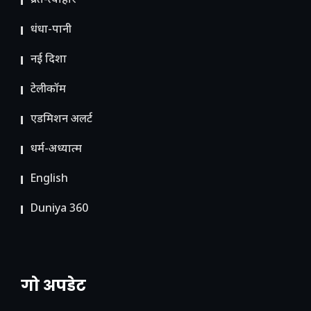
व्रत-त्योहार
धंधा-पानी
नई दिशा
टेलीकॉम
ए​डमिशन अलर्ट
धर्म-अध्यात्म
English
Duniya 360
गो अपडेट