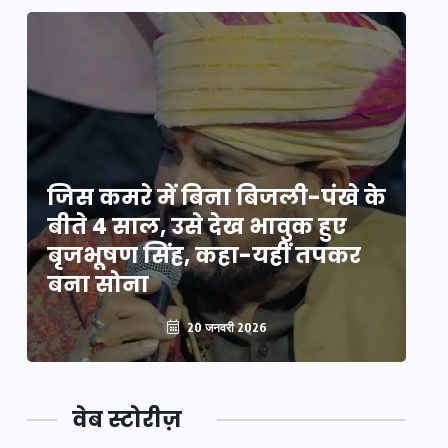
े
जिस कमरे में बिना बिजली-पंखे के
जि
बीते 4 साल, उसे देख भावुक हुए
बी
बृजभूषण सिंह, कहा-यहीं तपकर
ब
बना सोना
ब
20 जनवरी 2026
वेब स्टोरीज़