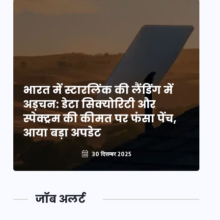
भारत में स्टारलिंक की लैंडिंग में
भा
अड़चन: डेटा सिक्योरिटी और
अ
स्पेक्ट्रम की कीमत पर फंसा पेंच,
स्
आया बड़ा अपडेट
आ
30 दिसम्बर 2025
जॉब अलर्ट