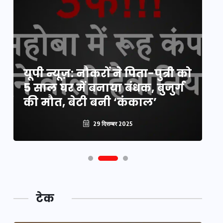
य
यूपी न्यूज़: नौकरों ने पिता-पुत्री को
मि
5 साल घर में बनाया बंधक, बुजुर्ग
वै
की मौत, बेटी बनी ‘कंकाल’
क
29 दिसम्बर 2025
टेक