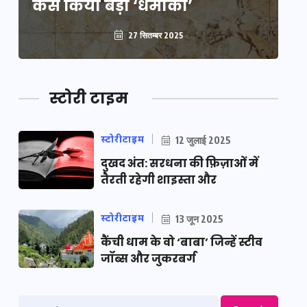
कैसे किया बड़ा ‘धमाका’
कै
27 सितम्बर 2025
स्टोरी टाइम
स्टोरीटाइम
12 जुलाई 2025
दुखद अंत: सरधना की फ़िज़ाओं में
तैरती रहेगी शाइस्ता और
स्टोरीटाइम
13 जून 2025
कैंची धाम के वो ‘बाबा’ जिन्हें स्टीव
जॉब्स और जुकरबर्ग