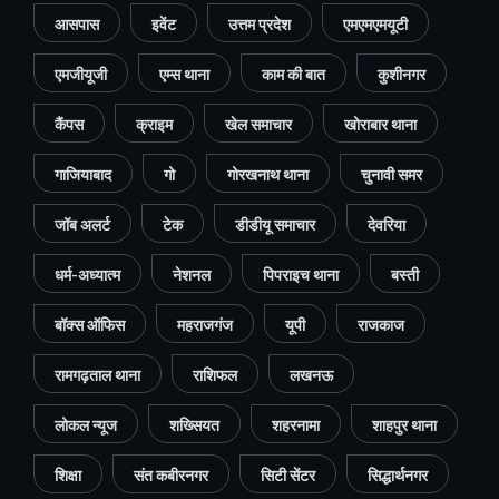
आसपास
इवेंट
उत्तम प्रदेश
एमएमएमयूटी
एमजीयूजी
एम्स थाना
काम की बात
कुशीनगर
कैंपस
क्राइम
खेल समाचार
खोराबार थाना
गाजियाबाद
गो
गोरखनाथ थाना
चुनावी समर
जॉब अलर्ट
टेक
डीडीयू समाचार
देवरिया
धर्म-अध्यात्म
नेशनल
पिपराइच थाना
बस्ती
बॉक्स ऑफिस
महराजगंज
यूपी
राजकाज
रामगढ़ताल थाना
राशिफल
लखनऊ
लोकल न्यूज
शख्सियत
शहरनामा
शाहपुर थाना
शिक्षा
संत कबीरनगर
सिटी सेंटर
सिद्धार्थनगर