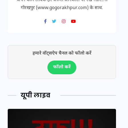
अपने काम लायक हर जरूरी जानकारी पर रखें नज़र...गो
गोरखपुर (www.gogorakhpur.com) के साथ.
हमारे वॉट्सऐप चैनल को फॉलो करें
फॉलो करें
यूपी लाइव