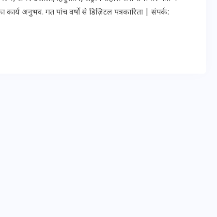
ार्य अनुभव. गत पांच वर्षों से डिज़िटल पत्रकारिता | संपर्क:
इस सप्ताह का राशिफल: जानिए
क्या कहते हैं आपके सितारे (25
अगस्त से 31 अगस्त)
24 अगस्त 2025