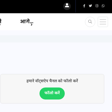
ि
आगे…
हमारे वॉट्सऐप चैनल को फॉलो करें
फॉलो करें