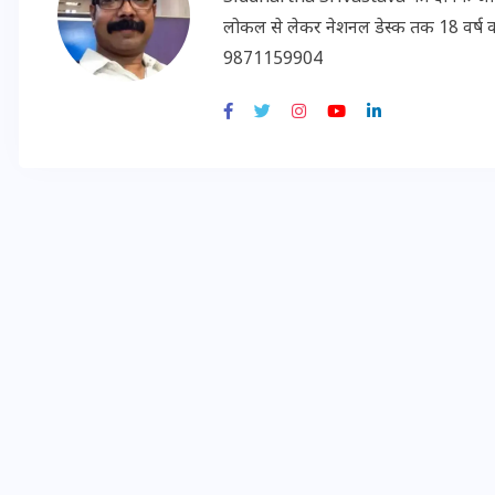
लोकल से लेकर नेशनल डेस्क तक 18 वर्ष का क
9871159904
इस सप्ताह का राशिफल: जानिए
क्या कहते हैं आपके सितारे (25
अगस्त से 31 अगस्त)
24 अगस्त 2025