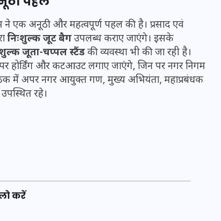
अनूठी पहल
16 दिसम्बर 2025
 ने एक अनूठी और महत्वपूर्ण पहल की है। प्रसाद एवं
रा
निःशुल्क जूट बैग
उपलब्ध कराए जाएंगे। इसके
शुल्क जूता-चप्पल स्टैंड
की व्यवस्था भी की जा रही है।
ों पर होर्डिंग और कटआउट लगाए जाएंगे, जिन पर नगर निगम
। बैठक में अपर नगर आयुक्त गण, मुख्य अभियंता, महाप्रबंधक
उपस्थित रहे।
जिस कमरे में बिना बिजली-पंखे
के बीते 4 साल, उसे देख भावुक
हुए बृजभूषण सिंह, कहा-यहीं
लो करें
तपकर बना सोना