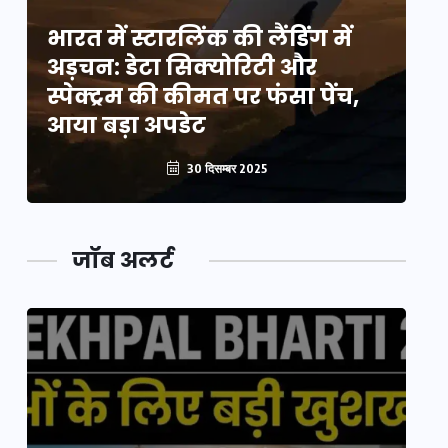
भारत में स्टारलिंक की लैंडिंग में
भा
अड़चन: डेटा सिक्योरिटी और
अ
स्पेक्ट्रम की कीमत पर फंसा पेंच,
स्
आया बड़ा अपडेट
आ
30 दिसम्बर 2025
जॉब अलर्ट