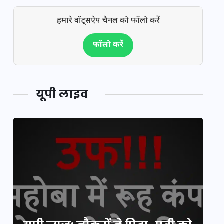
हमारे वॉट्सऐप चैनल को फॉलो करें
फॉलो करें
यूपी लाइव
यूपी लेखपाल भर्ती: ओबीसी को