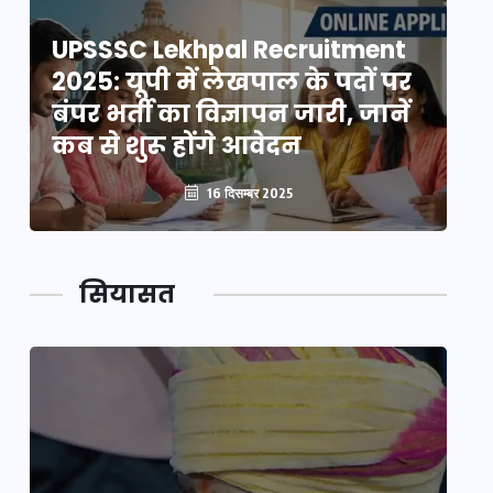
UPSSSC Lekhpal Recruitment
U
2025: यूपी में लेखपाल के पदों पर
20
बंपर भर्ती का विज्ञापन जारी, जानें
बं
कब से शुरू होंगे आवेदन
कब
16 दिसम्बर 2025
सियासत