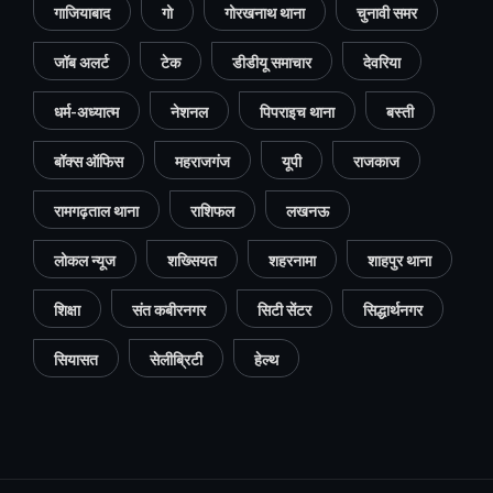
गाजियाबाद
गो
गोरखनाथ थाना
चुनावी समर
जॉब अलर्ट
टेक
डीडीयू समाचार
देवरिया
धर्म-अध्यात्म
नेशनल
पिपराइच थाना
बस्ती
बॉक्स ऑफिस
महराजगंज
यूपी
राजकाज
रामगढ़ताल थाना
राशिफल
लखनऊ
लोकल न्यूज
शख्सियत
शहरनामा
शाहपुर थाना
शिक्षा
संत कबीरनगर
सिटी सेंटर
सिद्धार्थनगर
सियासत
सेलीब्रिटी
हेल्थ