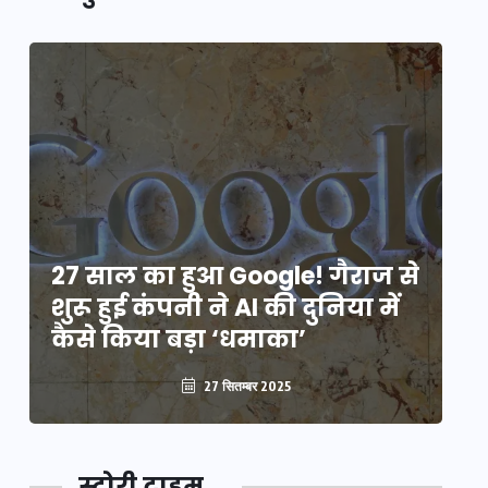
े
27 साल का हुआ Google! गैराज से
2
शुरू हुई कंपनी ने AI की दुनिया में
शु
कैसे किया बड़ा ‘धमाका’
कै
27 सितम्बर 2025
स्टोरी टाइम