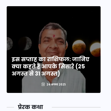
इस सप्ताह का राशिफल: जानिए
इ
क्या कहते हैं आपके सितारे (25
क्
अगस्त से 31 अगस्त)
अग
24 अगस्त 2025
प्रेरक कथा