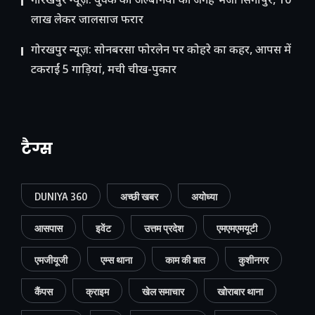
गोरखपुर न्यूज़: युवक को अल्बेनिया की जगह भेजा सिंगापुर, 10
लाख लेकर जालसाज फरार
गोरखपुर न्यूज़: सोनबरसा फोरलेन पर कोहरे का कहर, आपस में
टकराईं 5 गाड़ियां, मची चीख-पुकार
टैग्स
DUNIYA 360
अच्छी खबर
अयोध्या
आसपास
इवेंट
उत्तम प्रदेश
एमएमएमयूटी
एमजीयूजी
एम्स थाना
काम की बात
कुशीनगर
कैंपस
क्राइम
खेल समाचार
खोराबार थाना