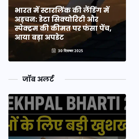
भारत में स्टारलिंक की लैंडिंग में
भा
अड़चन: डेटा सिक्योरिटी और
अ
स्पेक्ट्रम की कीमत पर फंसा पेंच,
स्
आया बड़ा अपडेट
आ
30 दिसम्बर 2025
जॉब अलर्ट