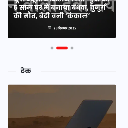
5 साल घर में बनाया बंधक, बुजुर्ग
वै
की मौत, बेटी बनी ‘कंकाल’
क
29 दिसम्बर 2025
टेक