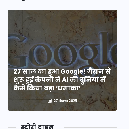
े
27 साल का हुआ Google! गैराज से
2
शुरू हुई कंपनी ने AI की दुनिया में
शु
कैसे किया बड़ा ‘धमाका’
कै
27 सितम्बर 2025
स्टोरी टाइम