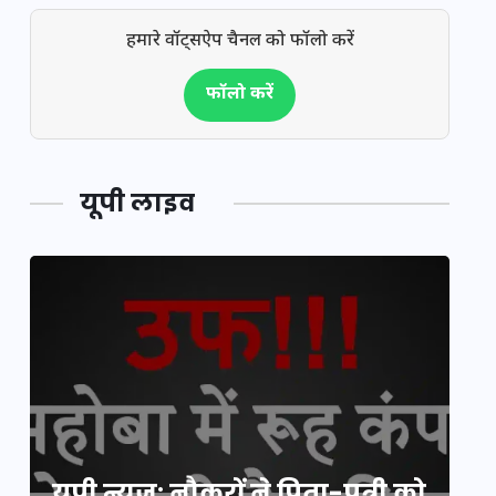
हमारे वॉट्सऐप चैनल को फॉलो करें
फॉलो करें
यूपी लाइव
य
यूपी न्यूज़: नौकरों ने पिता-पुत्री को
मि