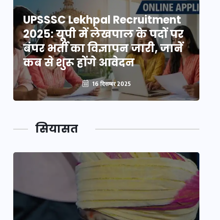
UPSSSC Lekhpal Recruitment
U
2025: यूपी में लेखपाल के पदों पर
20
बंपर भर्ती का विज्ञापन जारी, जानें
बं
कब से शुरू होंगे आवेदन
कब
16 दिसम्बर 2025
सियासत