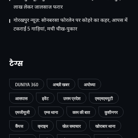
लाख लेकर जालसाज फरार
गोरखपुर न्यूज़: सोनबरसा फोरलेन पर कोहरे का कहर, आपस में
टकराईं 5 गाड़ियां, मची चीख-पुकार
टैग्स
DUNIYA 360
अच्छी खबर
अयोध्या
आसपास
इवेंट
उत्तम प्रदेश
एमएमएमयूटी
एमजीयूजी
एम्स थाना
काम की बात
कुशीनगर
कैंपस
क्राइम
खेल समाचार
खोराबार थाना