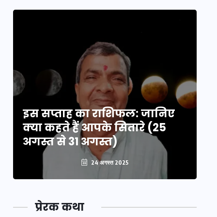
इस सप्ताह का राशिफल: जानिए
इ
क्या कहते हैं आपके सितारे (25
क्
अगस्त से 31 अगस्त)
अग
24 अगस्त 2025
प्रेरक कथा