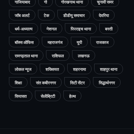
गाजियाबाद
गो
गोरखनाथ थाना
चुनावी समर
जॉब अलर्ट
टेक
डीडीयू समाचार
देवरिया
धर्म-अध्यात्म
नेशनल
पिपराइच थाना
बस्ती
बॉक्स ऑफिस
महराजगंज
यूपी
राजकाज
रामगढ़ताल थाना
राशिफल
लखनऊ
लोकल न्यूज
शख्सियत
शहरनामा
शाहपुर थाना
शिक्षा
संत कबीरनगर
सिटी सेंटर
सिद्धार्थनगर
सियासत
सेलीब्रिटी
हेल्थ