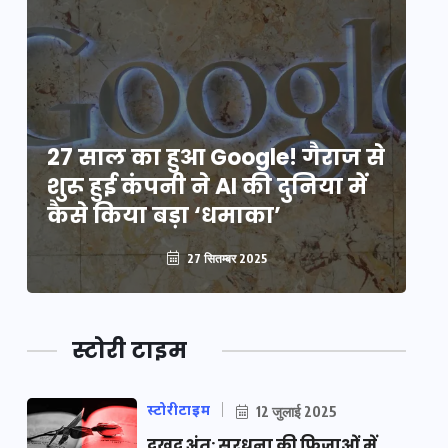
े
27 साल का हुआ Google! गैराज से
2
शुरू हुई कंपनी ने AI की दुनिया में
शु
कैसे किया बड़ा ‘धमाका’
कै
27 सितम्बर 2025
स्टोरी टाइम
स्टोरीटाइम
12 जुलाई 2025
दुखद अंत: सरधना की फ़िज़ाओं में