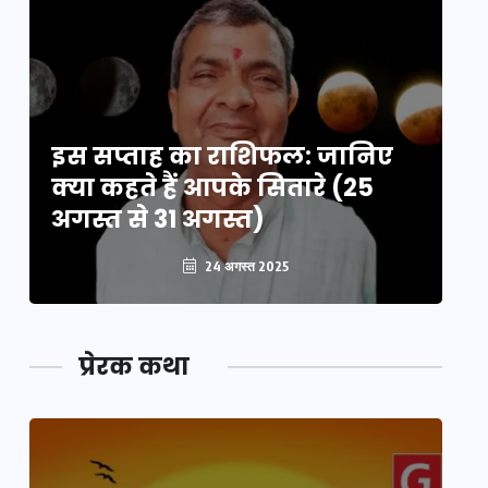
इस सप्ताह का राशिफल: जानिए
इ
क्या कहते हैं आपके सितारे (25
क्
अगस्त से 31 अगस्त)
अग
24 अगस्त 2025
प्रेरक कथा