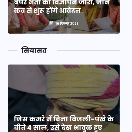
बंपर भर्ती का विज्ञापन जारी, जानें
बं
कब से शुरू होंगे आवेदन
कब
16 दिसम्बर 2025
सियासत
े
जिस कमरे में बिना बिजली-पंखे के
जि
बीते 4 साल, उसे देख भावुक हुए
बी