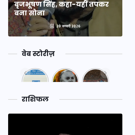
बृजभूषण सिंह, कहा-यहीं तपकर
ब
बना सोना
ब
20 जनवरी 2026
वेब स्टोरीज़
नया
महाकुंभ
महाकुंभ
एक्सप्रेसवे:
2025: कुछ
2025:
पूर्वांचल का
अनजाने
कहानी कुंभ
लक,
तथ्य…
मेले की…
डेवलपमेंट
राशिफल
का लिंक