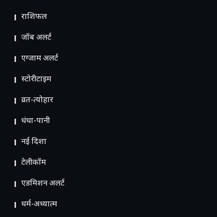
राशिफल
जॉब अलर्ट
एग्जाम अलर्ट
स्टोरीटाइम
व्रत-त्योहार
धंधा-पानी
नई दिशा
टेलीकॉम
ए​डमिशन अलर्ट
धर्म-अध्यात्म