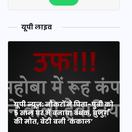
यूपी लाइव
य
यूपी न्यूज़: नौकरों ने पिता-पुत्री को
मि
5 साल घर में बनाया बंधक, बुजुर्ग
वै
की मौत, बेटी बनी ‘कंकाल’
क