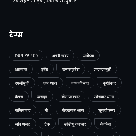
टकराईं 5 गाड़ियां, मची चीख-पुकार
टैग्स
DUNIYA 360
अच्छी खबर
अयोध्या
आसपास
इवेंट
उत्तम प्रदेश
एमएमएमयूटी
एमजीयूजी
एम्स थाना
काम की बात
कुशीनगर
कैंपस
क्राइम
खेल समाचार
खोराबार थाना
गाजियाबाद
गो
गोरखनाथ थाना
चुनावी समर
जॉब अलर्ट
टेक
डीडीयू समाचार
देवरिया