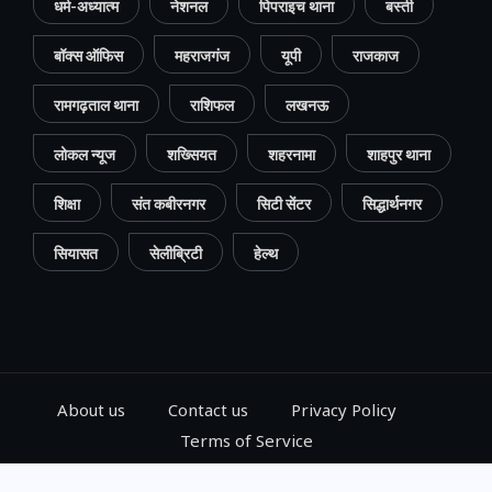
धर्म-अध्यात्म
नेशनल
पिपराइच थाना
बस्ती
बॉक्स ऑफिस
महराजगंज
यूपी
राजकाज
रामगढ़ताल थाना
राशिफल
लखनऊ
लोकल न्यूज
शख्सियत
शहरनामा
शाहपुर थाना
शिक्षा
संत कबीरनगर
सिटी सेंटर
सिद्धार्थनगर
सियासत
सेलीब्रिटी
हेल्थ
About us
Contact us
Privacy Policy
Terms of Service
© 2024, Go Gorakhpur, All Rights Reserved.