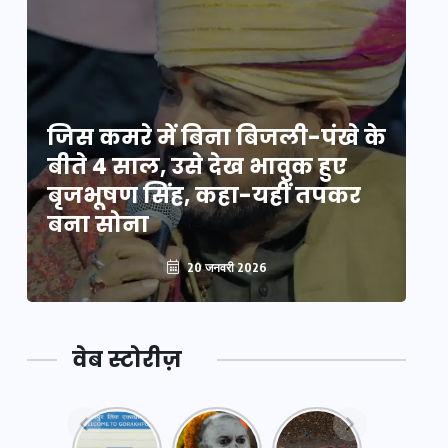
े
जिस कमरे में बिना बिजली-पंखे के
जि
बीते 4 साल, उसे देख भावुक हुए
बी
बृजभूषण सिंह, कहा-यहीं तपकर
ब
बना सोना
ब
20 जनवरी 2026
वेब स्टोरीज़
नया
महाकुंभ
महाकुंभ
एक्सप्रेसवे:
2025: कुछ
2025: