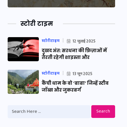
स्टोरी टाइम
स्टोरीटाइम
12 जुलाई 2025
दुखद अंत: सरधना की फ़िज़ाओं में
तैरती रहेगी शाइस्ता और
स्टोरीटाइम
13 जून 2025
कैंची धाम के वो ‘बाबा’ जिन्हें स्टीव
जॉब्स और जुकरबर्ग
Search