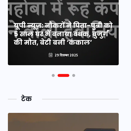
य
यूपी न्यूज़: नौकरों ने पिता-पुत्री को
मि
5 साल घर में बनाया बंधक, बुजुर्ग
वै
की मौत, बेटी बनी ‘कंकाल’
क
29 दिसम्बर 2025
टेक