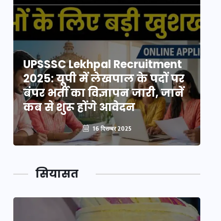
UPSSSC Lekhpal Recruitment
U
2025: यूपी में लेखपाल के पदों पर
20
बंपर भर्ती का विज्ञापन जारी, जानें
बं
कब से शुरू होंगे आवेदन
कब
16 दिसम्बर 2025
सियासत