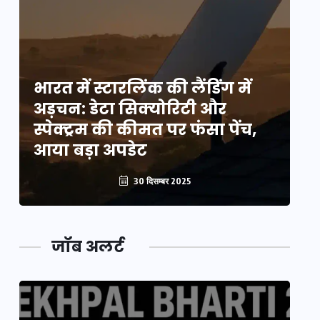
भारत में स्टारलिंक की लैंडिंग में
भा
अड़चन: डेटा सिक्योरिटी और
अ
स्पेक्ट्रम की कीमत पर फंसा पेंच,
स्
आया बड़ा अपडेट
आ
30 दिसम्बर 2025
जॉब अलर्ट