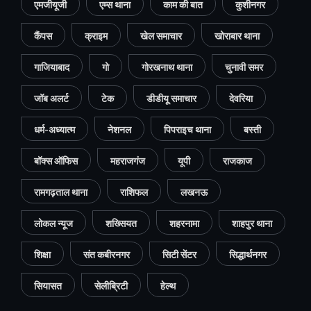
एमजीयूजी
एम्स थाना
काम की बात
कुशीनगर
कैंपस
क्राइम
खेल समाचार
खोराबार थाना
गाजियाबाद
गो
गोरखनाथ थाना
चुनावी समर
जॉब अलर्ट
टेक
डीडीयू समाचार
देवरिया
धर्म-अध्यात्म
नेशनल
पिपराइच थाना
बस्ती
बॉक्स ऑफिस
महराजगंज
यूपी
राजकाज
रामगढ़ताल थाना
राशिफल
लखनऊ
लोकल न्यूज
शख्सियत
शहरनामा
शाहपुर थाना
शिक्षा
संत कबीरनगर
सिटी सेंटर
सिद्धार्थनगर
सियासत
सेलीब्रिटी
हेल्थ