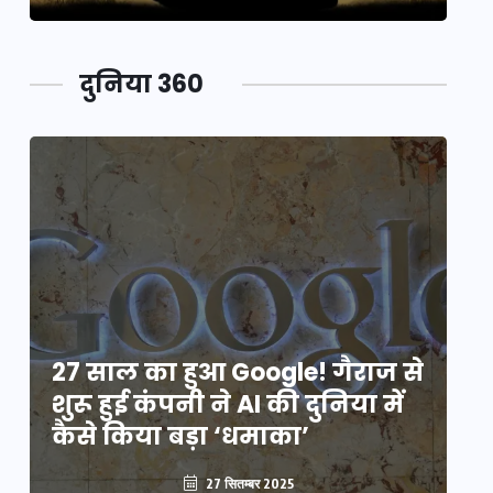
दुनिया 360
े
27 साल का हुआ Google! गैराज से
2
शुरू हुई कंपनी ने AI की दुनिया में
शु
कैसे किया बड़ा ‘धमाका’
कै
27 सितम्बर 2025