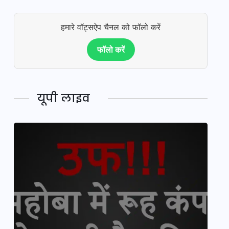
हमारे वॉट्सऐप चैनल को फॉलो करें
फॉलो करें
यूपी लाइव
य