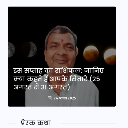
इस सप्ताह का राशिफल: जानिए
इ
क्या कहते हैं आपके सितारे (25
क्
अगस्त से 31 अगस्त)
अ
24 अगस्त 2025
प्रेरक कथा