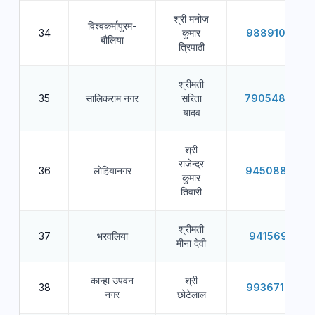
श्री मनोज
विश्वकर्मापुरम-
34
कुमार
9889108922
बौलिया
त्रिपाठी
श्रीमती
35
सालिकराम नगर
सरिता
7905484806
यादव
श्री
राजेन्द्र
36
लोहियानगर
9450887677
कुमार
तिवारी
श्रीमती
37
भरवलिया
9415694113
मीना देवी
कान्हा उपवन
श्री
38
9936714956
नगर
छोटेलाल