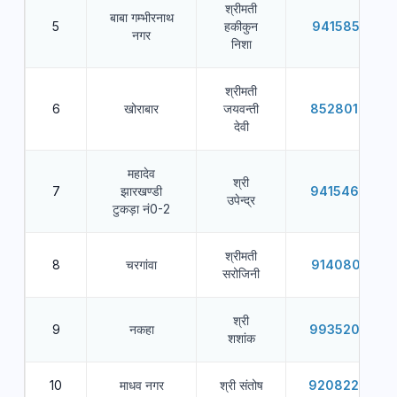
श्रीमती
बाबा गम्भीरनाथ
5
हकीकुन
9415854912
नगर
निशा
श्रीमती
6
खोराबार
जयवन्ती
8528016660
देवी
महादेव
श्री
7
झारखण्डी
9415467624
उपेन्द्र
टुकड़ा नं0-2
श्रीमती
8
चरगांवा
9140800981
सरोजिनी
श्री
9
नकहा
9935200500
शशांक
10
माधव नगर
श्री संतोष
9208228994