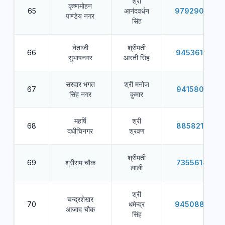
श्री
कृष्णमोहन
65
आनंदवर्धन
9792908444
पाण्डेय नगर
सिंह
नेताजी
श्रीमती
66
9453610040
सुभाषनगर
आरती सिंह
सरदार भगत
श्री मनोज
67
9415805559
सिंह नगर
कुमार
महर्षि
श्री
68
8858219224
दधीचिनगर
श्रवण
श्रीमती
69
श्रीराम चौक
7355614588
लाली
श्री
चन्द्रशेखर
70
धमेन्द्र
9450886663
आजाद चौक
सिंह