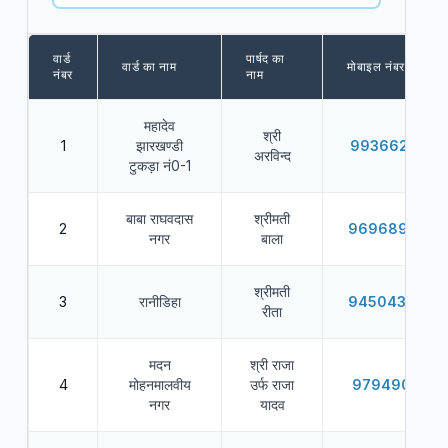
वार्ड
पार्षद का
वार्ड का नाम
मोबाइल नंबर
नंबर
नाम
महादेव
श्री
1
झारखण्डी
9936625525
अरविन्द
टुकड़ा नं0-1
बाबा राघवदास
श्रीमती
2
9696892927
नगर
बाला
श्रीमती
3
रानीडिहा
9450439630
रीता
मदन
श्री राजा
4
मोहनमालवीय
उर्फ राजा
9794901145
नगर
यादव