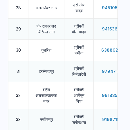
श्री रमेश
28
मानसरोवर नगर
9451053453
यादव
पं० रामप्रसाद
श्रीमती
29
9415362628
बिस्मिल नगर
मीरा यादव
श्रीमती
30
गुलरिहा
6388620872
समीना
श्रीमती
31
हरसेवकपुर
9794718975
निर्मलादेवी
शहीद
श्रीमती
32
अशफाकउल्लाह
अलीमुन
9918356855
नगर
निशा
श्रीमती
33
नरसिंहपुर
9198719546
शमीमआरा