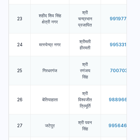
श्री
शहीद शिव सिंह
23
चन्द्रभान
9919772426
क्षेत्री नगर
प्रजापित
श्रीमती
24
मत्स्येन्द्र नगर
9953316383
हीरमती
श्री
25
गिरधरगंज
रणंजय
7007038181
सिंह
श्री
26
बेतियाहाता
विश्वजीत
9889662288
त्रिमूर्ति
श्री पवन
27
जटेपुर
9956464860
सिंह