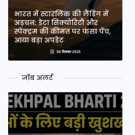
भारत में स्टारलिंक की लैंडिंग में
भा
अड़चन: डेटा सिक्योरिटी और
अ
स्पेक्ट्रम की कीमत पर फंसा पेंच,
स्
आया बड़ा अपडेट
आ
30 दिसम्बर 2025
जॉब अलर्ट