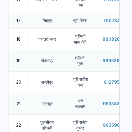
वर्मा
17
शिवपुर
श्री रितेश
7007345032
श्रीमती
18
गायत्री नगर
8808262046
माया देवी
श्रीमती
19
गोपलापुर
9695399893
गुंजा
श्री सतीश
20
लच्छीपुर
8127951236
चन्द
श्री
21
मोहनपुर
9935882028
रामगती
तुलसीराम
श्री राजेश
22
9935967293
पश्चिमी
कुमार