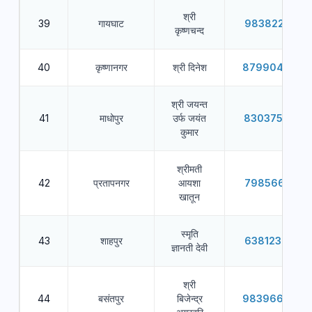
श्री
39
गायघाट
9838229931
कृष्णचन्द
40
कृष्णानगर
श्री दिनेश
8799049977
श्री जयन्त
41
माधोपुर
उर्फ जयंत
8303759302
कुमार
श्रीमती
42
प्रतापनगर
आयशा
7985662361
खातून
स्मृति
43
शाहपुर
6381236673
ज्ञानती देवी
श्री
44
बसंतपुर
बिजेन्द्र
9839669766