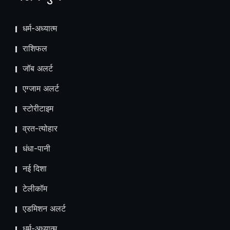
धर्म-अध्यात्म
राशिफल
जॉब अलर्ट
एग्जाम अलर्ट
स्टोरीटाइम
व्रत-त्योहार
धंधा-पानी
नई दिशा
टेलीकॉम
ए​डमिशन अलर्ट
धर्म-अध्यात्म