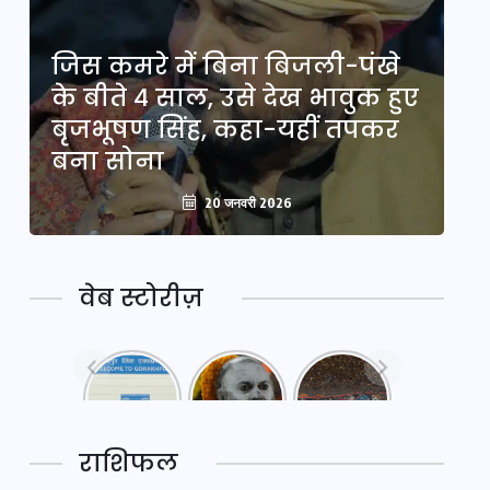
जिस कमरे में बिना बिजली-पंखे
ज
ए
के बीते 4 साल, उसे देख भावुक हुए
के
बृजभूषण सिंह, कहा-यहीं तपकर
ब
बना सोना
ब
20 जनवरी 2026
वेब स्टोरीज़
नया
महाकुंभ
महाकुंभ
एक्सप्रेसवे:
2025: कुछ
2025:
पूर्वांचल का
अनजाने
कहानी कुंभ
लक,
तथ्य…
मेले की…
डेवलपमेंट का
राशिफल
लिंक