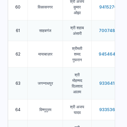
श्री अजय
60
विकासनगर
कुमार
9415270646
ओझा
श्री शहाब
61
साहबगंज
7007486234
अंसारी
श्रीमती
62
मायाबाज़ार
शमद
9454644786
गुफरान
श्री
मोहम्मद
63
जगन्नाथपुर
9336415498
दिलशाद
आलम
श्री अजय
64
विष्णुपुरम
9335367830
यादव