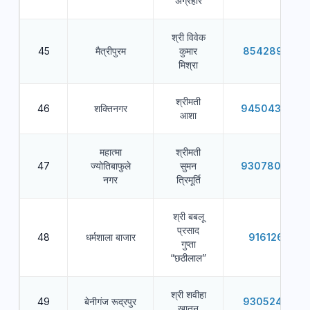
अग्रहरि
श्री विवेक
45
मैत्रीपुरम
कुमार
8542897421
मिश्रा
श्रीमती
46
शक्तिनगर
9450436938
आशा
महात्मा
श्रीमती
47
ज्योतिबाफुले
सुमन
9307809280
नगर
त्रिमूर्ति
श्री बबलू
प्रसाद
48
धर्मशाला बाजार
9161261111
गुप्ता
“छठीलाल”
श्री शवीहा
49
बेनीगंज रूद्रपुर
9305240431
खातून