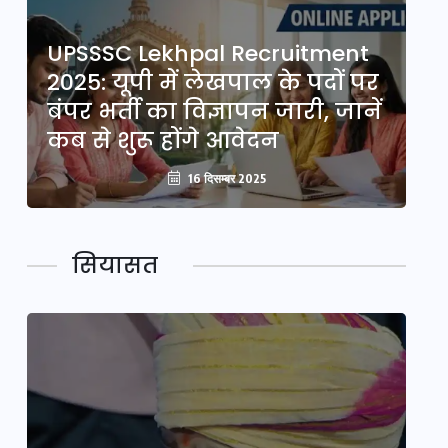
UPSSSC Lekhpal Recruitment
U
2025: यूपी में लेखपाल के पदों पर
20
ं
बंपर भर्ती का विज्ञापन जारी, जानें
बं
कब से शुरू होंगे आवेदन
कब
16 दिसम्बर 2025
सियासत