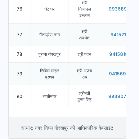
श्री
76
घंटाघर
जियाउल
9936891343
इस्लाम
श्री
77
गीताप्रेस नगर
9415210311
अवधेश
78
पुराना गोरखपुर
श्री पवन
9415818065
सिविल लाइन
श्री अजय
79
9415691600
प्रथम
राय
श्रीमती
80
राप्तीनगर
9839070257
पूनम सिंह
साभार: नगर निगम गोरखपुर की आधिकारिक वेबसाइट