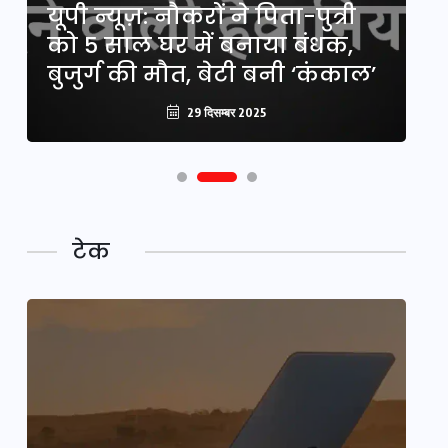
ं
यूपी न्यूज़: नौकरों ने पिता-पुत्री
मि
को 5 साल घर में बनाया बंधक,
बं
बुजुर्ग की मौत, बेटी बनी ‘कंकाल’
क
29 दिसम्बर 2025
टेक