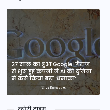
27 साल का हुआ Google! गैराज
2
से शुरू हुई कंपनी ने AI की दुनिया
से
में कैसे किया बड़ा ‘धमाका’
मे
27 सितम्बर 2025
स्टोरी टाइम