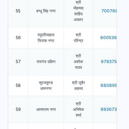
श्री
मोहम्मद
55
बन्धू सिंह नगर
7007681010
शाहिद
अख्तर
रघुपतिसहाय
श्री
56
8005366484
फिराक नगर
रविन्द्र
श्री
57
रायगंज दक्षिण
अशोक
9793753570
यादव
सूरजकुण्ड
श्री जुबैर
58
8808981082
धामनगर
अहमद
श्री
59
आत्माराम नगर
अभिषेक
9936739395
शर्मा