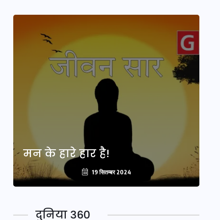
मन के हारे हार है!
मन
19 सितम्बर 2024
दुनिया 360