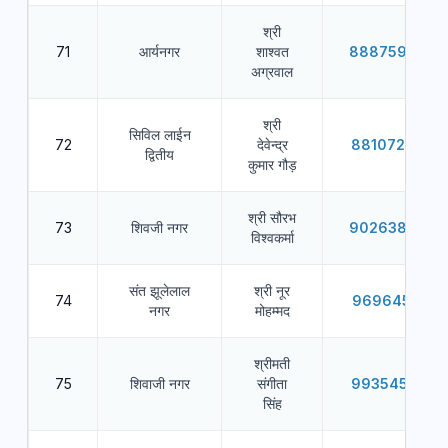
श्री
71
आर्यनगर
शाश्वत
8887597380
अग्रवाल
श्री
सिविल लाईन
72
देवेन्द्र
8810727062
द्वितीय
कुमार गौड़
श्री सौरभ
73
शिवजी नगर
9026383586
विश्वकर्मा
संत झूलेलाल
श्री नूर
74
9696455011
नगर
मोहम्मद
श्रीमती
75
शिवाजी नगर
संगीता
9935451059
सिंह