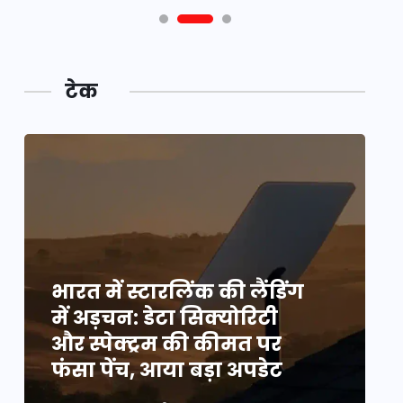
टेक
भारत में स्टारलिंक की लैंडिंग
भ
में अड़चन: डेटा सिक्योरिटी
म
और स्पेक्ट्रम की कीमत पर
औ
फंसा पेंच, आया बड़ा अपडेट
फ