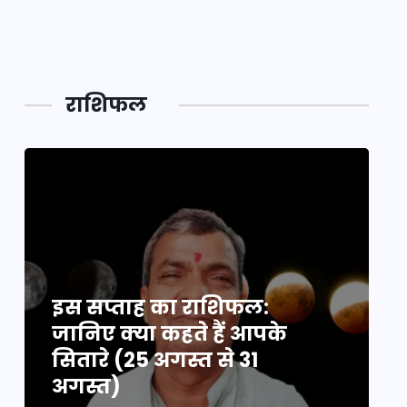
महाकुं
राशिफल
इस सप्ताह का राशिफल:
इ
जानिए क्या कहते हैं आपके
ज
सितारे (25 अगस्त से 31
स
अगस्त)