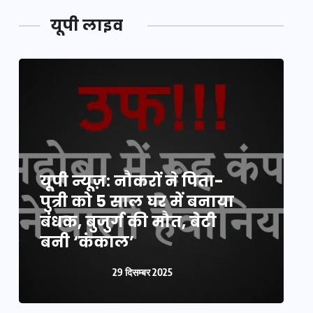
यूपी लाइव
यूपी न्यूज़: नौकरों ने पिता-
य
पुत्री को 5 साल घर में बनाया
क
बंधक, बुजुर्ग की मौत, बेटी
प
बनी ‘कंकाल’
क
29 दिसम्बर 2025