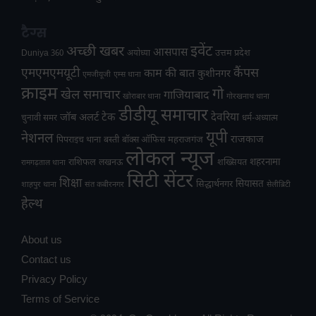
टैग्स
अच्छी खबर
इवेंट
आसपास
उत्तम प्रदेश
Duniya 360
अयोध्या
एमएमएमयूटी
कैंपस
काम की बात
कुशीनगर
एमजीयूजी
एम्स थाना
क्राइम
गो
खेल समाचार
गाजियाबाद
खोराबार थाना
गोरखनाथ थाना
डीडीयू समाचार
टेक
देवरिया
जॉब अलर्ट
चुनावी समर
धर्म-अध्यात्म
यूपी
नेशनल
राजकाज
महराजगंज
पिपराइच थाना
बस्ती
बॉक्स ऑफिस
लोकल न्यूज
राशिफल
शहरनामा
लखनऊ
शख्सियत
रामगढ़ताल थाना
सिटी सेंटर
शिक्षा
सियासत
सिद्धार्थनगर
शाहपुर थाना
संत कबीरनगर
सेलीब्रिटी
हेल्थ
About us
Contact us
Privacy Policy
Terms of Service