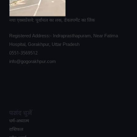
नया एक्सप्रेसवे: पूर्वांचल का लक, डेवलपमेंट का लिंक
Registered Address:- Indraprasthapuram, Near Fatima
Hospital, Gorakhpur, Uttar Pradesh
0551-3569512
info@gogorakhpur.com
पसंद चुनें
धर्म-अध्यात्म
राशिफल