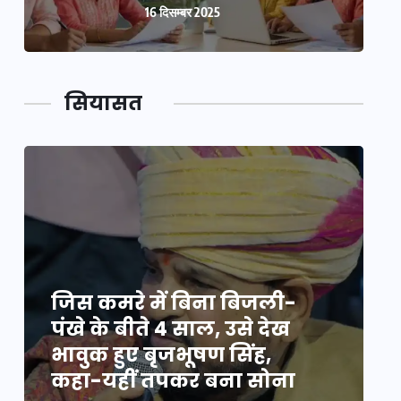
16 दिसम्बर 2025
सियासत
जिस कमरे में बिना बिजली-
ज
पंखे के बीते 4 साल, उसे देख
प
भावुक हुए बृजभूषण सिंह,
भ
कहा-यहीं तपकर बना सोना