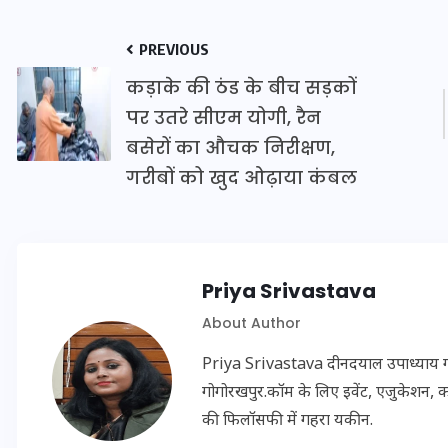
PREVIOUS
इस सप्ताह का राशिफल: जानिए
कड़ाके की ठंड के बीच सड़कों
क्या कहते हैं आपके सितारे (25
पर उतरे सीएम योगी, रैन
अगस्त से 31 अगस्त)
बसेरों का औचक निरीक्षण,
गरीबों को खुद ओढ़ाया कंबल
24 अगस्त 2025
Priya Srivastava
About Author
Priya Srivastava दीनदयाल उपाध्याय गोरख
गोगोरखपुर.कॉम के लिए इवेंट, एजुकेशन, क
की फिलॉसफी में गहरा यकीन.