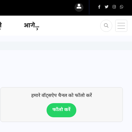
ि
आगे…
हमारे वॉट्सऐप चैनल को फॉलो करें
फॉलो करें