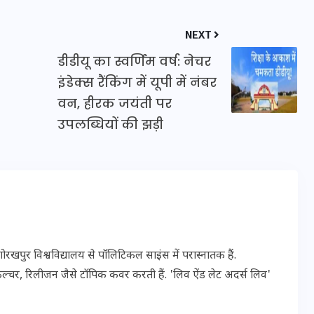
NEXT
इस सप्ताह का राशिफल: जानिए
डीडीयू का स्वर्णिम वर्ष: नेचर
क्या कहते हैं आपके सितारे (25
इंडेक्स रैंकिंग में यूपी में नंबर
अगस्त से 31 अगस्त)
वन, हीरक जयंती पर
उपलब्धियों की झड़ी
24 अगस्त 2025
पुर विश्वविद्यालय से पॉलिटिकल साइंस में परास्नातक हैं.
ल्चर, रिलीजन जैसे टॉपिक कवर करती हैं. 'लिव ऐंड लेट अदर्स लिव'