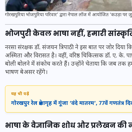
16 दिसम्बर 2025
गोरखपुरिया भोजपुरिया परिवार’ द्वारा नेपाल लॉज में आयोजित ‘कउड़ा पर जुट
भोजपुरी केवल भाषा नहीं, हमारी सांस्क
नरसा संरक्षक डॉ. संजयन त्रिपाठी ने इस बात पर जोर दिया 
अस्मिता और विरासत है। वहीं, वरिष्ठ चिकित्सक डॉ. ए. के. प
बोली बोलने में संकोच करते हैं। उन्होंने चेताया कि जब तक ह
भाषण बेअसर रहेंगे।
यह भी पढ़ें
जिस कमरे में बिना बिजली-पंखे
गोरखपुर रेल प्रेक्षागृह में गूंजा ‘वंदे मातरम’, 77वें गणत
के बीते 4 साल, उसे देख भावुक
हुए बृजभूषण सिंह, कहा-यहीं
भाषा के वैज्ञानिक शोध और प्रलेखन की
तपकर बना सोना