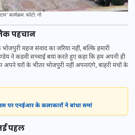
16 दिसम्बर 2025
ान’ कार्यक्रम. फोटो: गो
ृतिक पहचान
कि भोजपुरी महज संवाद का जरिया नहीं, बल्कि हमारी
ाण्डेय ने कड़वी सच्चाई बयां करते हुए कहा कि हम अपनी ही
म अपने घरों के भीतर भोजपुरी नहीं अपनाएंगे, बाहरी मंचों के
जिस कमरे में बिना बिजली-पंखे
ंत्र दिवस पर एनईआर के कलाकारों ने बांधा समां
के बीते 4 साल, उसे देख भावुक
हुए बृजभूषण सिंह, कहा-यहीं
 नई पहल
तपकर बना सोना