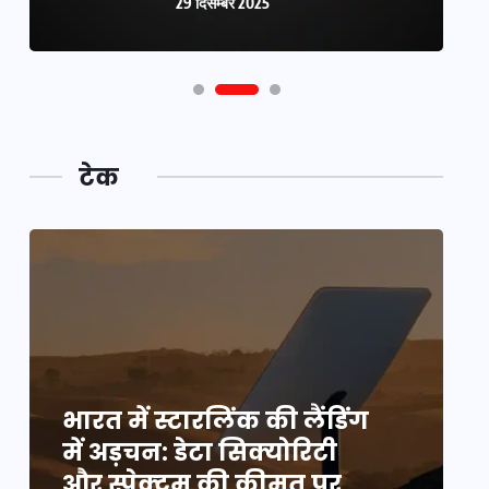
29 दिसम्बर 2025
टेक
भारत में स्टारलिंक की लैंडिंग
भ
में अड़चन: डेटा सिक्योरिटी
म
और स्पेक्ट्रम की कीमत पर
औ