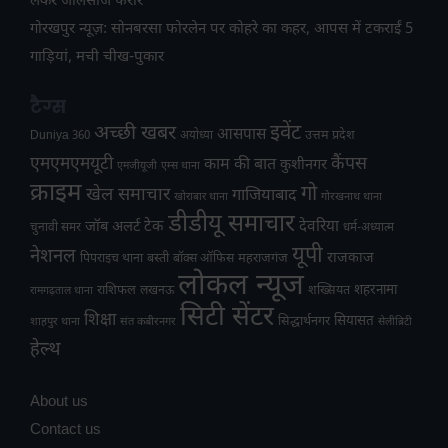
लेकर जालसाज फरार
गोरखपुर न्यूज़: सोनबरसा फोरलेन पर कोहरे का कहर, आपस में टकराईं 5
गाड़ियां, मची चीख-पुकार
टैग्स
अच्छी खबर
इवेंट
आसपास
उत्तम प्रदेश
Duniya 360
अयोध्या
एमएमएमयूटी
कैंपस
काम की बात
कुशीनगर
एमजीयूजी
एम्स थाना
क्राइम
गो
खेल समाचार
गाजियाबाद
खोराबार थाना
गोरखनाथ थाना
डीडीयू समाचार
टेक
देवरिया
जॉब अलर्ट
चुनावी समर
धर्म-अध्यात्म
यूपी
नेशनल
राजकाज
महराजगंज
पिपराइच थाना
बस्ती
बॉक्स ऑफिस
लोकल न्यूज
राशिफल
शहरनामा
लखनऊ
शख्सियत
रामगढ़ताल थाना
सिटी सेंटर
शिक्षा
सियासत
सिद्धार्थनगर
शाहपुर थाना
संत कबीरनगर
सेलीब्रिटी
हेल्थ
About us
Contact us