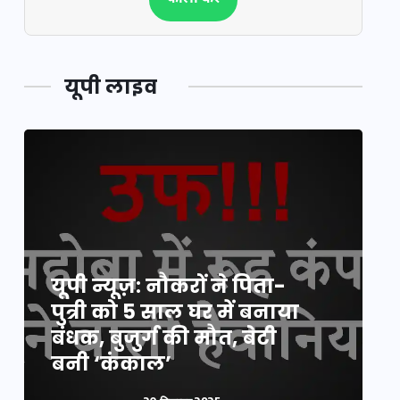
यूपी लाइव
यूपी न्यूज़: नौकरों ने पिता-
य
पुत्री को 5 साल घर में बनाया
क
बंधक, बुजुर्ग की मौत, बेटी
प
बनी ‘कंकाल’
क