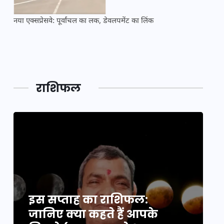
नया एक्सप्रेसवे: पूर्वांचल का लक, डेवलपमेंट का लिंक
महाकुं
राशिफल
इस सप्ताह का राशिफल:
इ
जानिए क्या कहते हैं आपके
ज