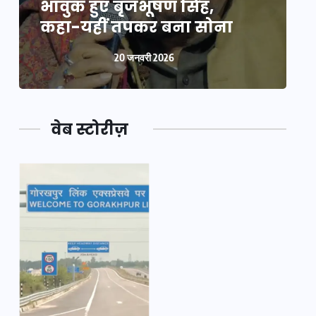
भावुक हुए बृजभूषण सिंह,
भ
कहा-यहीं तपकर बना सोना
20 जनवरी 2026
वेब स्टोरीज़