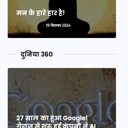
मन के हारे हार है!
म
19 सितम्बर 2024
दुनिया 360
27 साल का हुआ Google!
2
गैराज से शुरू हुई कंपनी ने AI
ग