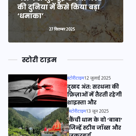
की दुनिया में कैसे किया बड़ा
क
‘धमाका’
27 सितम्बर 2025
स्टोरी टाइम
स्टोरीटाइम
12 जुलाई 2025
दुखद अंत: सरधना की
फ़िज़ाओं में तैरती रहेगी
शाइस्ता और
स्टोरीटाइम
13 जून 2025
कैंची धाम के वो ‘बाबा’
जिन्हें स्टीव जॉब्स और
जुकरबर्ग