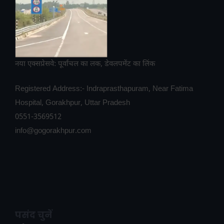
नया एक्सप्रेसवे: पूर्वांचल का लक, डेवलपमेंट का लिंक
Registered Address:- Indraprasthapuram, Near Fatima
Hospital, Gorakhpur, Uttar Pradesh
0551-3569512
info@gogorakhpur.com
पसंद चुनें