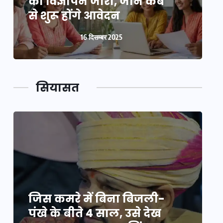
का विज्ञापन जारी, जानें कब
क
से शुरू होंगे आवेदन
स
16 दिसम्बर 2025
सियासत
जिस कमरे में बिना बिजली-
ज
पंखे के बीते 4 साल, उसे देख
प