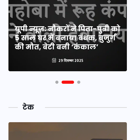
य
यूपी न्यूज़: नौकरों ने पिता-पुत्री को
मि
5 साल घर में बनाया बंधक, बुजुर्ग
वै
की मौत, बेटी बनी ‘कंकाल’
क
29 दिसम्बर 2025
टेक