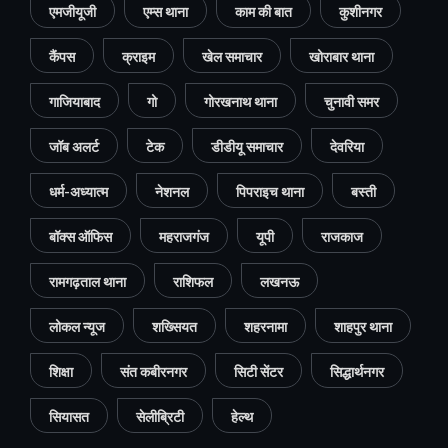
एमजीयूजी
एम्स थाना
काम की बात
कुशीनगर
कैंपस
क्राइम
खेल समाचार
खोराबार थाना
गाजियाबाद
गो
गोरखनाथ थाना
चुनावी समर
जॉब अलर्ट
टेक
डीडीयू समाचार
देवरिया
धर्म-अध्यात्म
नेशनल
पिपराइच थाना
बस्ती
बॉक्स ऑफिस
महराजगंज
यूपी
राजकाज
रामगढ़ताल थाना
राशिफल
लखनऊ
लोकल न्यूज
शख्सियत
शहरनामा
शाहपुर थाना
शिक्षा
संत कबीरनगर
सिटी सेंटर
सिद्धार्थनगर
सियासत
सेलीब्रिटी
हेल्थ