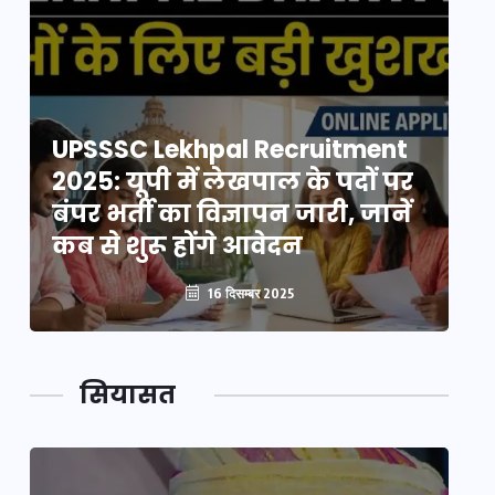
UPSSSC Lekhpal Recruitment
U
2025: यूपी में लेखपाल के पदों पर
20
बंपर भर्ती का विज्ञापन जारी, जानें
बं
कब से शुरू होंगे आवेदन
कब
16 दिसम्बर 2025
सियासत