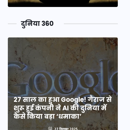
दुनिया 360
े
27 साल का हुआ Google! गैराज से
2
शुरू हुई कंपनी ने AI की दुनिया में
शु
कैसे किया बड़ा ‘धमाका’
कै
27 सितम्बर 2025