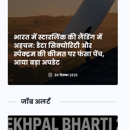
भारत में स्टारलिंक की लैंडिंग में
भा
अड़चन: डेटा सिक्योरिटी और
अ
स्पेक्ट्रम की कीमत पर फंसा पेंच,
स्
आया बड़ा अपडेट
आ
30 दिसम्बर 2025
जॉब अलर्ट