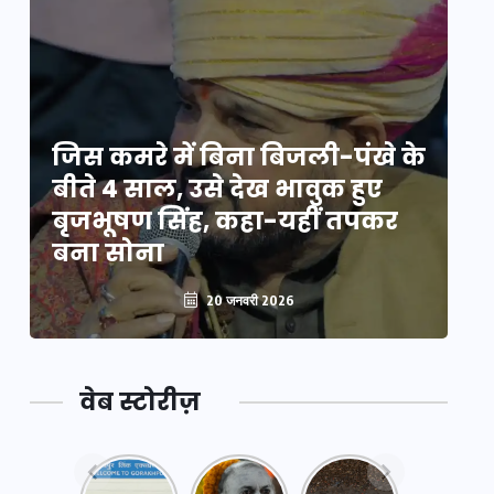
े
जिस कमरे में बिना बिजली-पंखे के
जि
बीते 4 साल, उसे देख भावुक हुए
बी
बृजभूषण सिंह, कहा-यहीं तपकर
ब
बना सोना
ब
20 जनवरी 2026
वेब स्टोरीज़
नया
महाकुंभ
महाकुंभ