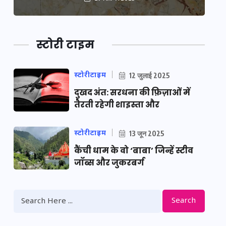
स्टोरी टाइम
स्टोरीटाइम
12 जुलाई 2025
दुखद अंत: सरधना की फ़िज़ाओं में
तैरती रहेगी शाइस्ता और
स्टोरीटाइम
13 जून 2025
कैंची धाम के वो ‘बाबा’ जिन्हें स्टीव
जॉब्स और जुकरबर्ग
Search