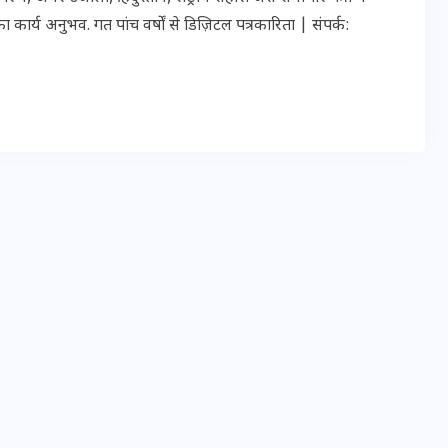
ार्य अनुभव. गत पांच वर्षों से डिज़िटल पत्रकारिता | संपर्क:
इस सप्ताह का राशिफल: जानिए
क्या कहते हैं आपके सितारे (25
अगस्त से 31 अगस्त)
24 अगस्त 2025