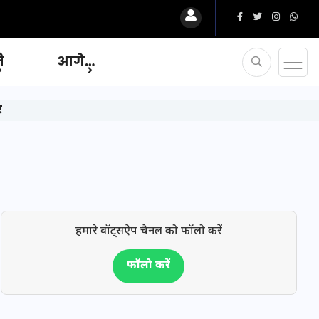
ि
आगे…
र
हमारे वॉट्सऐप चैनल को फॉलो करें
फॉलो करें