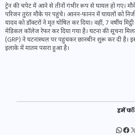
16 दिसम्बर 2025
ट्रेन की चपेट में आने से तीनों गंभीर रूप से घायल हो ग
परिजन तुरंत मौके पर पहुंचे। आनन-फानन में घायलों को नि
यादव को डॉक्टरों ने मृत घोषित कर दिया। वहीं, 7 वर्षीय मिट
मेडिकल कॉलेज रेफर कर दिया गया है। घटना की सूचना मि
(GRP) ने घटनास्थल पर पहुंचकर छानबीन शुरू कर दी है। इस दर
इलाके में मातम पसरा हुआ है।
जिस कमरे में बिना बिजली-पंखे
के बीते 4 साल, उसे देख भावुक
हमें फॉ
हुए बृजभूषण सिंह, कहा-यहीं
तपकर बना सोना
What
Fac
X