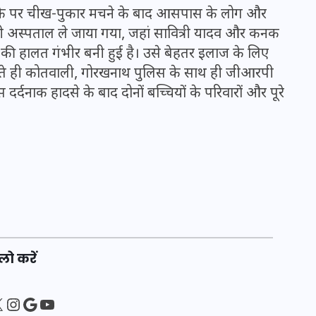
16 दिसम्बर 2025
ए। मौके पर चीख-पुकार मचने के बाद आसपास के लोग और
जी अस्पताल ले जाया गया, जहां सावित्री यादव और कनक
्ठी की हालत गंभीर बनी हुई है। उसे बेहतर इलाज के लिए
लते ही कोतवाली, गोरखनाथ पुलिस के साथ ही जीआरपी
्दनाक हादसे के बाद दोनों बच्चियों के परिवारों और पूरे
जिस कमरे में बिना बिजली-पंखे
के बीते 4 साल, उसे देख भावुक
लो करें
हुए बृजभूषण सिंह, कहा-यहीं
तपकर बना सोना
sApp
ebook
Instagram
Google
YouTube