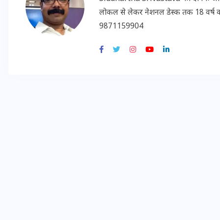
लोकल से लेकर नेशनल डेस्क तक 18 वर्ष का क
9871159904
इस सप्ताह का राशिफल: जानिए
क्या कहते हैं आपके सितारे (25
अगस्त से 31 अगस्त)
24 अगस्त 2025