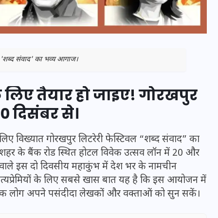
ा 'शब्द संवाद' का भव्य आगाज।
े के लिए तैयार हो जाइए! गोरखपुर
0 दिसंबर से।
 लिए विख्यात गोरखपुर लिटरेरी फेस्टिवल “शब्द संवाद” का
 शहर के बैंक रोड स्थित होटल विवेक उत्सव लॉन में 20 और
भारत में स्टारलिंक की लैंडिंग में
ले इस दो दिवसीय महाकुंभ में देश भर के नामचीन
अड़चन: डेटा सिक्योरिटी और
त्यप्रेमियों के लिए सबसे खास बात यह है कि इस आयोजन में
स्पेक्ट्रम की कीमत पर फंसा पेंच,
अधिक लोग अपने पसंदीदा लेखकों और वक्ताओं को सुन सकें।
आया बड़ा अपडेट
30 दिसम्बर 2025