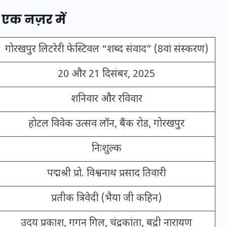
 एक नज़र में
इस सप्ताह का राशिफल: जानिए
गोरखपुर लिटरेरी फेस्टिवल “शब्द संवाद” (8वां संस्करण)
क्या कहते हैं आपके सितारे (25
अगस्त से 31 अगस्त)
20 और 21 दिसंबर, 2025
24 अगस्त 2025
शनिवार और रविवार
होटल विवेक उत्सव लॉन, बैंक रोड, गोरखपुर
निःशुल्क
पद्मश्री प्रो. विश्वनाथ प्रसाद तिवारी
प्रतीक त्रिवेदी (भैया जी कहिन)
उदय प्रकाश, गगन गिल, चंद्रकांता, बद्री नारायण