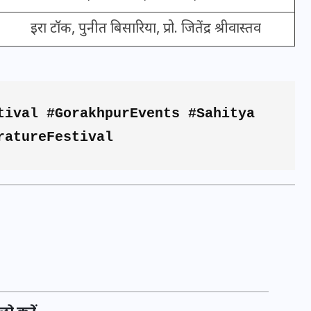
इरा टॉक, पुनीत बिसारिया, प्रो. जितेंद्र श्रीवास्तव
मन के हारे हार है!
tival #GorakhpurEvents #Sahitya 
19 सितम्बर 2024
ratureFestival