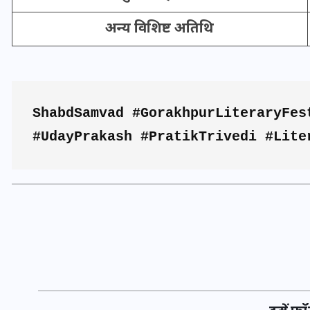
अन्य विशिष्ट अतिथि
मन के हारे हार है!
ShabdSamvad #GorakhpurLiteraryFes
19 सितम्बर 2024
#UdayPrakash #PratikTrivedi #Lite