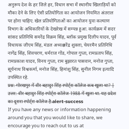
अनुरूप देश के हर जिले हर, विधान सभा में स्थानीय खिलाड़ियों को
मौका देने के लिए ऐसी प्रतियोगिता का आयोजन नियमित अंतराल
पर होना चाहिए. खेल प्रतियोगिताओं का आयोजन युवा कल्याण
विभाग के अधिकारियों के देखरेख में सम्पन्न हुआ. कार्यक्रम में सदर
सांसद प्रतिनिधि समरेंद्र विक्रम सिंह, ब्लॉक प्रमुख दिलीप यादव, पूर्व
विधायक जीएम सिंह, मंडल अध्यक्ष नरेंद्र शुक्ला, चेयरमैन प्रतिनिधि
नागेंद्र सिंह, शिवचरण, धर्मराज गोंड, गोपाल गुप्ता, रामप्रताप सिंह,
रामप्रकाश यादव, विनय गुप्ता, राम बुझारत पासवान, मनोज गुप्ता,
सूर्यनाथ विश्वकर्मा, मनोज सिंह, हिमांशु सिंह, सुनील निगम इत्यादि
उपस्थित रहे.
प्रश्न: गोरखपुर में वीर बहादुर सिंह स्पोर्ट्स कॉलेज कब खुला था? |
उत्तर: वीर बहादुर सिंह स्पोर्ट्स कॉलेज 1988 में खुला था. यह प्रदेश
का दूसरा स्पोर्ट्स कॉलेज है.
alert-success
If you have any news or information happening
around you that you would like to share, we
encourage you to reach out to us at