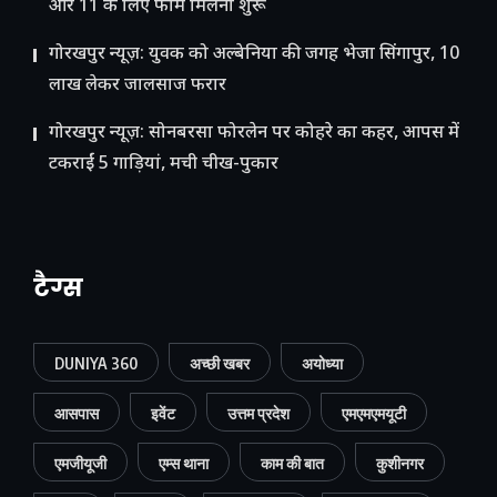
और 11 के लिए फॉर्म मिलना शुरू
गोरखपुर न्यूज़: युवक को अल्बेनिया की जगह भेजा सिंगापुर, 10
लाख लेकर जालसाज फरार
गोरखपुर न्यूज़: सोनबरसा फोरलेन पर कोहरे का कहर, आपस में
टकराईं 5 गाड़ियां, मची चीख-पुकार
टैग्स
DUNIYA 360
अच्छी खबर
अयोध्या
आसपास
इवेंट
उत्तम प्रदेश
एमएमएमयूटी
एमजीयूजी
एम्स थाना
काम की बात
कुशीनगर