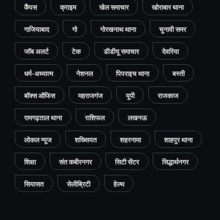
कैंपस
क्राइम
खेल समाचार
खोराबार थाना
गाजियाबाद
गो
गोरखनाथ थाना
चुनावी समर
जॉब अलर्ट
टेक
डीडीयू समाचार
देवरिया
धर्म-अध्यात्म
नेशनल
पिपराइच थाना
बस्ती
बॉक्स ऑफिस
महराजगंज
यूपी
राजकाज
रामगढ़ताल थाना
राशिफल
लखनऊ
लोकल न्यूज
शख्सियत
शहरनामा
शाहपुर थाना
शिक्षा
संत कबीरनगर
सिटी सेंटर
सिद्धार्थनगर
सियासत
सेलीब्रिटी
हेल्थ