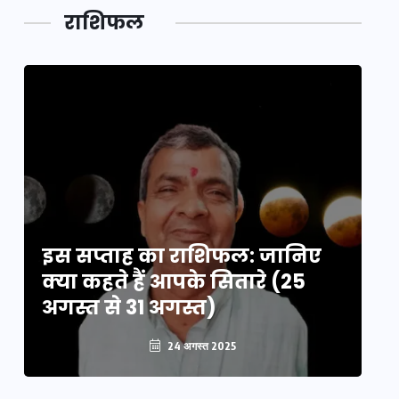
डेवलपमेंट
राशिफल
का लिंक
इस सप्ताह का राशिफल: जानिए
इ
क्या कहते हैं आपके सितारे (25
क्
अगस्त से 31 अगस्त)
अग
24 अगस्त 2025