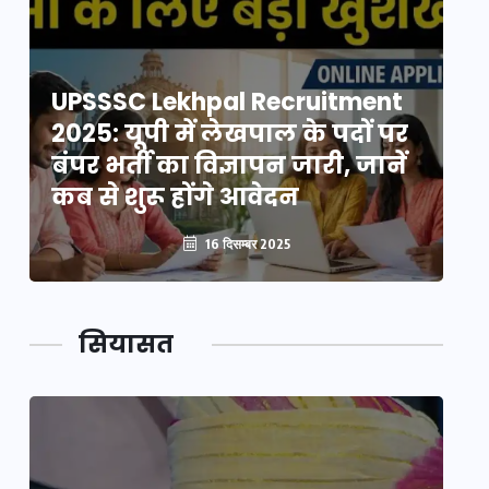
UPSSSC Lekhpal Recruitment
U
2025: यूपी में लेखपाल के पदों पर
20
बंपर भर्ती का विज्ञापन जारी, जानें
बं
कब से शुरू होंगे आवेदन
कब
16 दिसम्बर 2025
सियासत