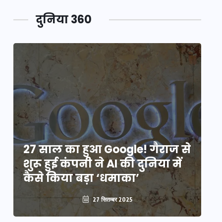
दुनिया 360
े
27 साल का हुआ Google! गैराज से
2
शुरू हुई कंपनी ने AI की दुनिया में
शु
कैसे किया बड़ा ‘धमाका’
कै
27 सितम्बर 2025