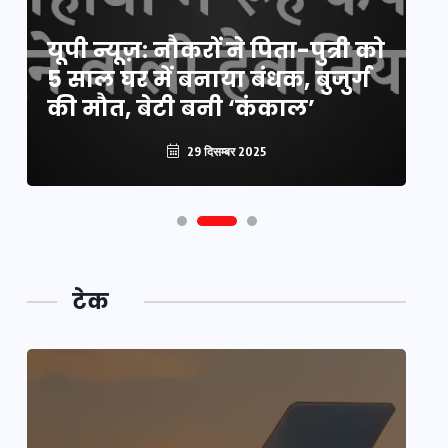
य
यूपी न्यूज़: नौकरों ने पिता-पुत्री को
मि
5 साल घर में बनाया बंधक, बुजुर्ग
वै
की मौत, बेटी बनी ‘कंकाल’
क
29 दिसम्बर 2025
टेक