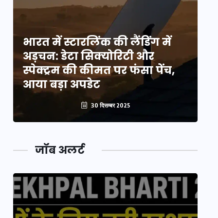
भारत में स्टारलिंक की लैंडिंग में
भा
अड़चन: डेटा सिक्योरिटी और
अ
स्पेक्ट्रम की कीमत पर फंसा पेंच,
स्
आया बड़ा अपडेट
आ
30 दिसम्बर 2025
जॉब अलर्ट