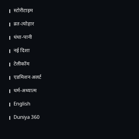
स्टोरीटाइम
व्रत-त्योहार
धंधा-पानी
नई दिशा
टेलीकॉम
ए​डमिशन अलर्ट
धर्म-अध्यात्म
English
Duniya 360