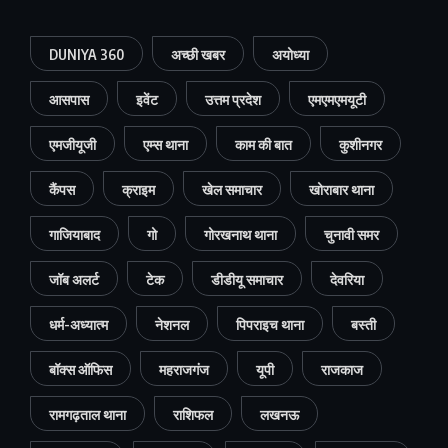
DUNIYA 360
अच्छी खबर
अयोध्या
आसपास
इवेंट
उत्तम प्रदेश
एमएमएमयूटी
एमजीयूजी
एम्स थाना
काम की बात
कुशीनगर
कैंपस
क्राइम
खेल समाचार
खोराबार थाना
गाजियाबाद
गो
गोरखनाथ थाना
चुनावी समर
जॉब अलर्ट
टेक
डीडीयू समाचार
देवरिया
धर्म-अध्यात्म
नेशनल
पिपराइच थाना
बस्ती
बॉक्स ऑफिस
महराजगंज
यूपी
राजकाज
रामगढ़ताल थाना
राशिफल
लखनऊ