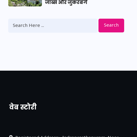
जॉब्स और जुकरबर्ग
Search
वेब स्टोरी
नया एक्सप्रेसवे: पूर्वांचल का लक, डेवलपमेंट का
लिंक