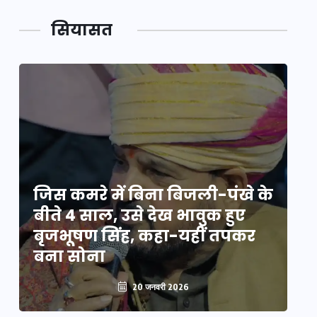
सियासत
े
जिस कमरे में बिना बिजली-पंखे के
जि
बीते 4 साल, उसे देख भावुक हुए
बी
बृजभूषण सिंह, कहा-यहीं तपकर
ब
बना सोना
ब
20 जनवरी 2026