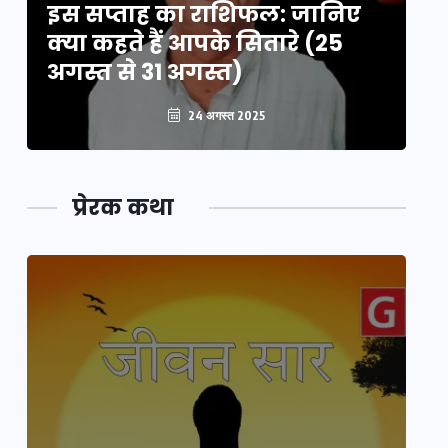
इस सप्ताह का राशिफल: जानिए
इ
क्या कहते हैं आपके सितारे (25
क्
अगस्त से 31 अगस्त)
अग
24 अगस्त 2025
प्रेरक कथा