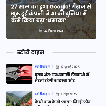
े
27 साल का हुआ Google! गैराज से
2
शुरू हुई कंपनी ने AI की दुनिया में
शु
कैसे किया बड़ा ‘धमाका’
कै
27 सितम्बर 2025
स्टोरी टाइम
स्टोरीटाइम
12 जुलाई 2025
दुखद अंत: सरधना की फ़िज़ाओं में
तैरती रहेगी शाइस्ता और
स्टोरीटाइम
13 जून 2025
कैंची धाम के वो ‘बाबा’ जिन्हें स्टीव