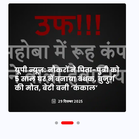
य
यूपी न्यूज़: नौकरों ने पिता-पुत्री को
मि
5 साल घर में बनाया बंधक, बुजुर्ग
वै
की मौत, बेटी बनी ‘कंकाल’
क
29 दिसम्बर 2025