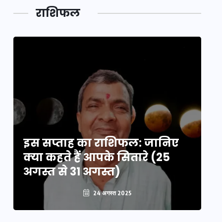
डेवलपमेंट
राशिफल
का लिंक
इस सप्ताह का राशिफल: जानिए
इ
क्या कहते हैं आपके सितारे (25
क्
अगस्त से 31 अगस्त)
अग
24 अगस्त 2025