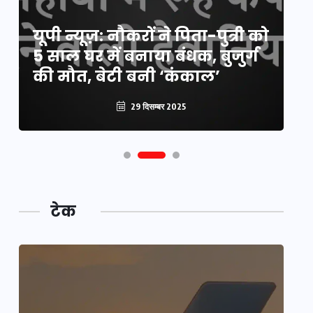
य
यूपी न्यूज़: नौकरों ने पिता-पुत्री को
मि
5 साल घर में बनाया बंधक, बुजुर्ग
वै
की मौत, बेटी बनी ‘कंकाल’
क
29 दिसम्बर 2025
टेक