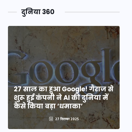
दुनिया 360
े
27 साल का हुआ Google! गैराज से
2
शुरू हुई कंपनी ने AI की दुनिया में
शु
कैसे किया बड़ा ‘धमाका’
कै
27 सितम्बर 2025