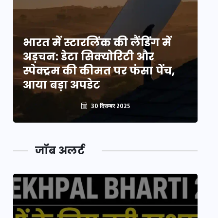
भारत में स्टारलिंक की लैंडिंग में
भा
अड़चन: डेटा सिक्योरिटी और
अ
स्पेक्ट्रम की कीमत पर फंसा पेंच,
स्
आया बड़ा अपडेट
आ
30 दिसम्बर 2025
जॉब अलर्ट