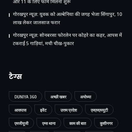
और 11 के लिए फॉर्म मिलना शुरू
गोरखपुर न्यूज़: युवक को अल्बेनिया की जगह भेजा सिंगापुर, 10
लाख लेकर जालसाज फरार
गोरखपुर न्यूज़: सोनबरसा फोरलेन पर कोहरे का कहर, आपस में
टकराईं 5 गाड़ियां, मची चीख-पुकार
टैग्स
DUNIYA 360
अच्छी खबर
अयोध्या
आसपास
इवेंट
उत्तम प्रदेश
एमएमएमयूटी
एमजीयूजी
एम्स थाना
काम की बात
कुशीनगर