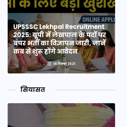
UPSSSC Lekhpal Recruitment
U
2025: यूपी में लेखपाल के पदों पर
20
बंपर भर्ती का विज्ञापन जारी, जानें
बं
कब से शुरू होंगे आवेदन
कब
16 दिसम्बर 2025
सियासत