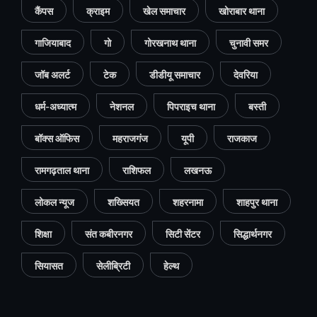
कैंपस
क्राइम
खेल समाचार
खोराबार थाना
गाजियाबाद
गो
गोरखनाथ थाना
चुनावी समर
जॉब अलर्ट
टेक
डीडीयू समाचार
देवरिया
धर्म-अध्यात्म
नेशनल
पिपराइच थाना
बस्ती
बॉक्स ऑफिस
महराजगंज
यूपी
राजकाज
रामगढ़ताल थाना
राशिफल
लखनऊ
लोकल न्यूज
शख्सियत
शहरनामा
शाहपुर थाना
शिक्षा
संत कबीरनगर
सिटी सेंटर
सिद्धार्थनगर
सियासत
सेलीब्रिटी
हेल्थ