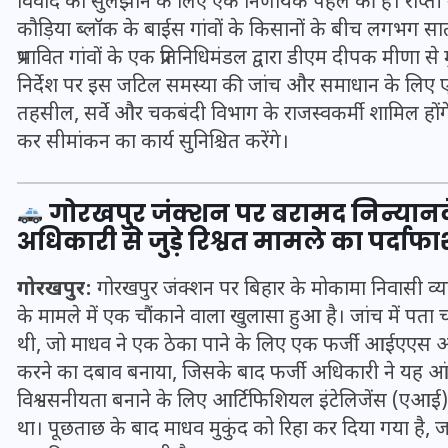
विवाद को सुलझाने के लिए एक निर्णायक पहल की है। राप्ती
16 दिसम्बर 2025
कौड़िया ब्लॉक के बाईस गांवों के किसानों के बीच लगभग सा
प्रभावित गांवों के एक प्रतिनिधिमंडल द्वारा डीएम दीपक मीणा
निर्देश पर इस जटिल समस्या की जांच और समाधान के लिए एक
तहसील, सर्वे और चकबंदी विभाग के राजस्वकर्मी शामिल होंगे
कर सीमांकन का कार्य सुनिश्चित करेंगे।
गोरखपुर जंक्शन पर बरामद निन्यानव
अधिकारी से जुड़े रिश्वत मामले का पर्दाफ
गोरखपुर:
गोरखपुर जंक्शन पर बिहार के मोकामा निवासी व्या
के मामले में एक चौंकाने वाला खुलासा हुआ है। जांच में पता
जिस कमरे में बिना बिजली-पंखे
थी, जो माधव ने एक ठेका पाने के लिए एक फर्जी आईएएस अध
के बीते 4 साल, उसे देख भावुक
करने का दबाव बनाया, जिसके बाद फर्जी अधिकारी ने यह
हुए बृजभूषण सिंह, कहा-यहीं
विश्वसनीयता बनाने के लिए आर्टिफिशियल इंटेलिजेंस (एआई
तपकर बना सोना
था। पूछताछ के बाद माधव मुकुंद को रिहा कर दिया गया ह