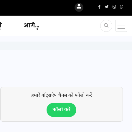
ि
आगे…
हमारे वॉट्सऐप चैनल को फॉलो करें
फॉलो करें