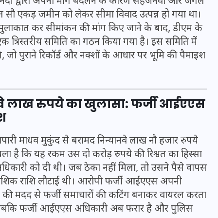
 नदी द्वारा अपना मार्ग बदलने के कारण सहजनवां और जंगल
16 दिसम्बर 2025
त सौ एकड़ जमीन को लेकर सीमा विवाद उत्पन्न हो गया था।
 से मुलाकात कर सीमांकन की मांग किए जाने के बाद, डीएम के
 त्रिस्तरीय समिति का गठन किया गया है। इस समिति में
, जो पुराने रिकॉर्ड और नक्शों के आधार पर भूमि की पैमाइश
े लाख रुपये का खुलासा: फर्जी आईएएस
ाश
पारी माधव मुकुंद से बरामद निन्यानवे लाख नौ हजार रुपये
 चला है कि यह रकम उस दो करोड़ रुपये की रिश्वत का हिस्सा
जिस कमरे में बिना बिजली-पंखे
िकारी को दी थी। जब ठेका नहीं मिला, तो उसने पैसे वापस
के बीते 4 साल, उसे देख भावुक
 आंशिक राशि लौटाई थी। आरोपी फर्जी आईएएस अपनी
हुए बृजभूषण सिंह, कहा-यहीं
) की मदद से फर्जी समाचारों की कटिंग बनाकर वायरल करता
तपकर बना सोना
ै, जबकि फर्जी आईएएस अधिकारी अब फरार है और पुलिस