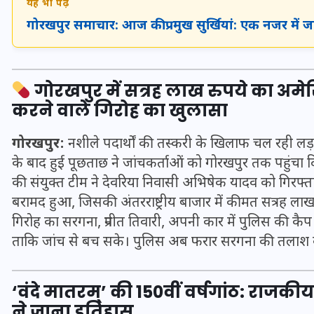
यह भी पढ़ें
गोरखपुर समाचार: आज की प्रमुख सुर्खियां: एक नजर में 
इस सप्ताह का राशिफल: जानिए
क्या कहते हैं आपके सितारे (25
गोरखपुर में सत्रह लाख रुपये का अम
अगस्त से 31 अगस्त)
करने वाले गिरोह का खुलासा
24 अगस्त 2025
गोरखपुर:
नशीले पदार्थों की तस्करी के खिलाफ चल रही लड़ा
के बाद हुई पूछताछ ने जांचकर्ताओं को गोरखपुर तक पहुंच
की संयुक्त टीम ने देवरिया निवासी अभिषेक यादव को गिरफ्त
बरामद हुआ, जिसकी अंतरराष्ट्रीय बाजार में कीमत सत्रह ला
गिरोह का सरगना, प्रनीत तिवारी, अपनी कार में पुलिस की 
ताकि जांच से बच सके। पुलिस अब फरार सरगना की तलाश क
‘वंदे मातरम्’ की 150वीं वर्षगांठ: राजकीय बौ
ने जाना इतिहास