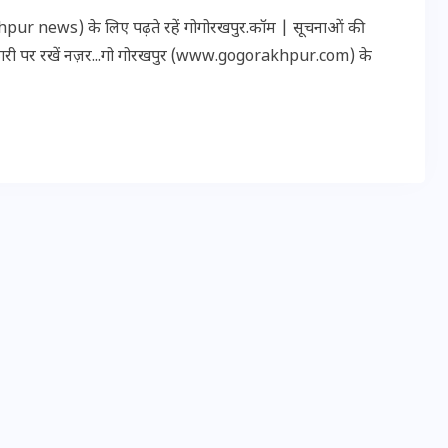
16 दिसम्बर 2025
r news) के लिए पढ़ते रहें गोगोरखपुर.कॉम | सूचनाओं की
कारी पर रखें नज़र...गो गोरखपुर (www.gogorakhpur.com) के
जिस कमरे में बिना बिजली-पंखे
के बीते 4 साल, उसे देख भावुक
हुए बृजभूषण सिंह, कहा-यहीं
तपकर बना सोना