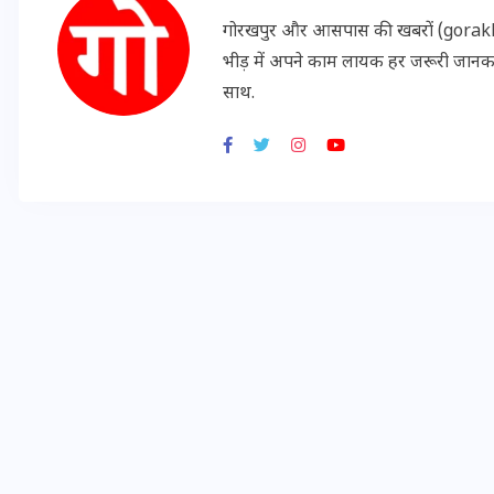
16 दिसम्बर 2025
गोरखपुर और आसपास की खबरों (gorakhpu
भीड़ में अपने काम लायक हर जरूरी जान
साथ.
जिस कमरे में बिना बिजली-पंखे
के बीते 4 साल, उसे देख भावुक
हुए बृजभूषण सिंह, कहा-यहीं
तपकर बना सोना