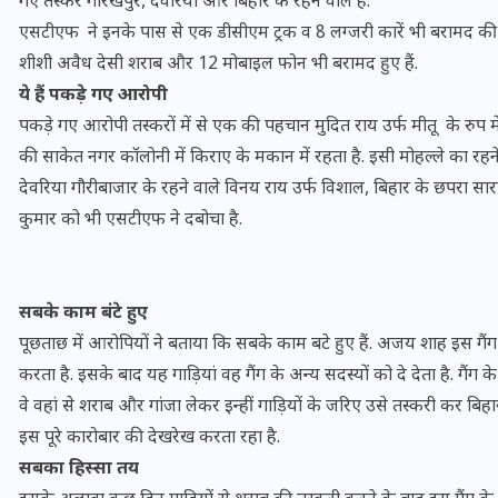
गए तस्कर गोरखपुर, देवरिया और बिहार के रहने वाले हैं.
एसटीएफ ने इनके पास से एक डीसीएम ट्रक व 8 लग्जरी कारें भी बरामद की ह
शीशी अवैध देसी शराब और 12 मोबाइल फोन भी बरामद हुए हैं.
ये हैं पकड़े गए आरोपी
पकड़े गए आरोपी तस्करों में से एक की पहचान मुदित राय उर्फ मीतू के रुप मे
की साकेत नगर कॉलोनी में किराए के मकान में रहता है. इसी मोहल्ले का रह
देवरिया गौरीबाजार के रहने वाले विनय राय उर्फ विशाल, बिहार के छपरा सार
कुमार को भी एसटीएफ ने दबोचा है.
सबके काम बंटे हुए
पूछताछ में आरोपियों ने बताया कि सबके काम बटे हुए हैं. अजय शाह इस गैंग
भारत में स्टारलिंक की लैंडिंग में
करता है. इसके बाद यह गाड़ियां वह गैंग के अन्य सदस्यों को दे देता है. गैंग 
अड़चन: डेटा सिक्योरिटी और
वे वहां से शराब और गांजा लेकर इन्हीं गाड़ियों के जरिए उसे तस्करी कर बि
स्पेक्ट्रम की कीमत पर फंसा पेंच,
इस पूरे कारोबार की देखरेख करता रहा है.
आया बड़ा अपडेट
सबका हिस्सा तय
30 दिसम्बर 2025