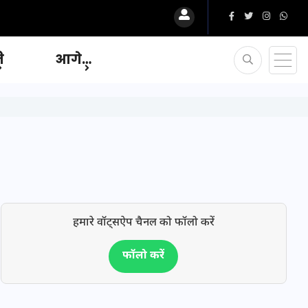
ि
आगे…
हमारे वॉट्सऐप चैनल को फॉलो करें
फॉलो करें