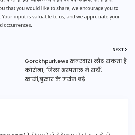
सर करता है. इसी व्यापक अर्थ में हमें धर्म को अंगीकार करना होगा.
u that you would like to share, we encourage you to
Your input is valuable to us, and we appreciate your
d occurrences.
NEXT
GorakhpurNews:खबरदार! लौट सकता है
कोरोना, जिला अस्पताल में सर्दी,
खांसी,बुखार के मरीज बढ़े
UPSSSC Lekhpal Recruitment
2025: यूपी में लेखपाल के पदों
पर बंपर भर्ती का विज्ञापन जारी,
जानें कब से शुरू होंगे आवेदन