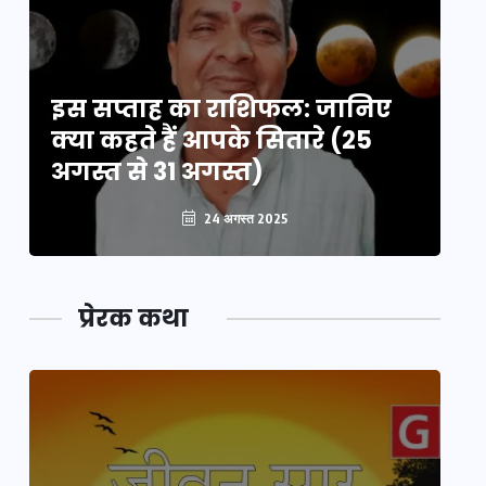
इस सप्ताह का राशिफल: जानिए
इ
क्या कहते हैं आपके सितारे (25
क्
अगस्त से 31 अगस्त)
अग
24 अगस्त 2025
प्रेरक कथा