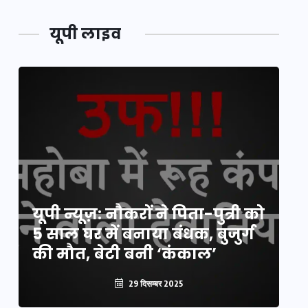
यूपी लाइव
य
यूपी न्यूज़: नौकरों ने पिता-पुत्री को
मि
5 साल घर में बनाया बंधक, बुजुर्ग
वै
की मौत, बेटी बनी ‘कंकाल’
क
29 दिसम्बर 2025