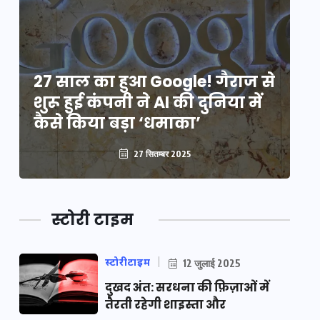
े
27 साल का हुआ Google! गैराज से
2
शुरू हुई कंपनी ने AI की दुनिया में
शु
कैसे किया बड़ा ‘धमाका’
कै
27 सितम्बर 2025
स्टोरी टाइम
स्टोरीटाइम
12 जुलाई 2025
दुखद अंत: सरधना की फ़िज़ाओं में
तैरती रहेगी शाइस्ता और