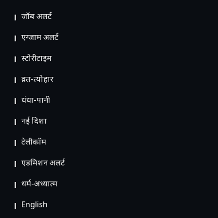
जॉब अलर्ट
एग्जाम अलर्ट
स्टोरीटाइम
व्रत-त्योहार
धंधा-पानी
नई दिशा
टेलीकॉम
ए​डमिशन अलर्ट
धर्म-अध्यात्म
English