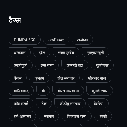
टैग्स
DUNIYA 360
अच्छी खबर
अयोध्या
आसपास
इवेंट
उत्तम प्रदेश
एमएमएमयूटी
एमजीयूजी
एम्स थाना
काम की बात
कुशीनगर
कैंपस
क्राइम
खेल समाचार
खोराबार थाना
गाजियाबाद
गो
गोरखनाथ थाना
चुनावी समर
जॉब अलर्ट
टेक
डीडीयू समाचार
देवरिया
धर्म-अध्यात्म
नेशनल
पिपराइच थाना
बस्ती