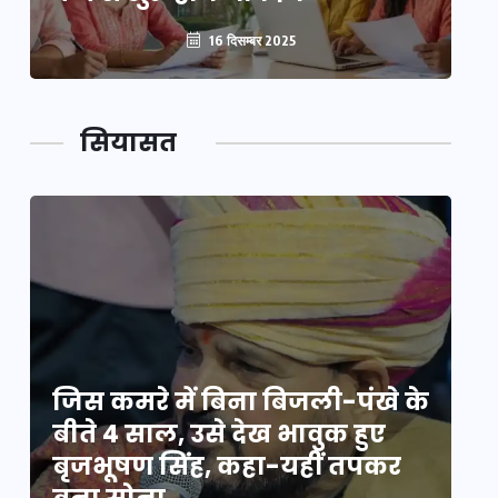
16 दिसम्बर 2025
सियासत
े
जिस कमरे में बिना बिजली-पंखे के
जि
बीते 4 साल, उसे देख भावुक हुए
बी
बृजभूषण सिंह, कहा-यहीं तपकर
ब