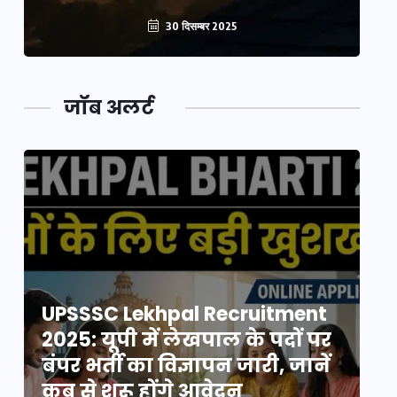
30 दिसम्बर 2025
जॉब अलर्ट
UPSSSC Lekhpal Recruitment
U
2025: यूपी में लेखपाल के पदों पर
20
बंपर भर्ती का विज्ञापन जारी, जानें
बं
कब से शुरू होंगे आवेदन
कब