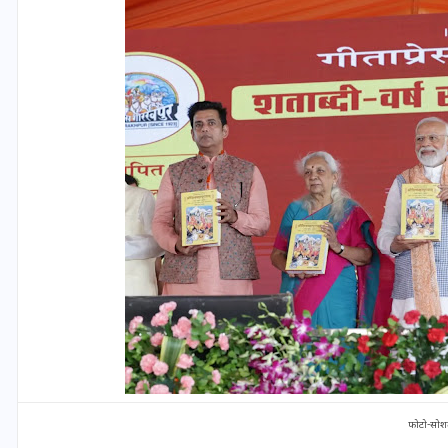
यूपी लेखपाल भर्ती: ओबीसी को
मिली बड़ी राहत, 2158 पदों पर
बंपर वैकेंसी, जनरल कोटे में भारी
कटौती
29 दिसम्बर 2025
फोटो-सोश