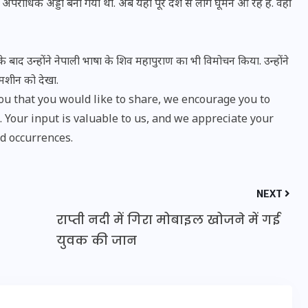
राधिक अड्डा बना गया था. अब यहां पूरे देश से लोग घूमने आ रहे हैं. वहीं
16 दिसम्बर 2025
सके बाद उन्होंने नेपाली भाषा के शिव महापुराण का भी विमोचन किया. उन्होंने
ंग मशीन को देखा.
u that you would like to share, we encourage you to
Your input is valuable to us, and we appreciate your
d occurrences.
NEXT
राप्ती नदी में गिरा मोबाइल खोजने में गई
जिस कमरे में बिना बिजली-पंखे
युवक की जान
के बीते 4 साल, उसे देख भावुक
हुए बृजभूषण सिंह, कहा-यहीं
तपकर बना सोना