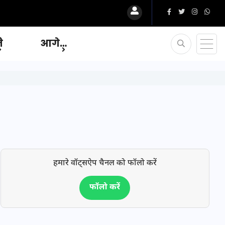
ि
आगे…
हमारे वॉट्सऐप चैनल को फॉलो करें
फॉलो करें