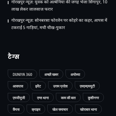
गोरखपुर न्यूज़: युवक को अल्बेनिया की जगह भेजा सिंगापुर, 10
लाख लेकर जालसाज फरार
गोरखपुर न्यूज़: सोनबरसा फोरलेन पर कोहरे का कहर, आपस में
टकराईं 5 गाड़ियां, मची चीख-पुकार
टैग्स
DUNIYA 360
अच्छी खबर
अयोध्या
आसपास
इवेंट
उत्तम प्रदेश
एमएमएमयूटी
एमजीयूजी
एम्स थाना
काम की बात
कुशीनगर
कैंपस
क्राइम
खेल समाचार
खोराबार थाना