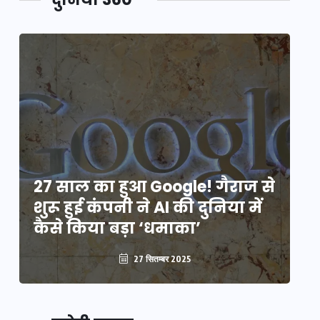
े
27 साल का हुआ Google! गैराज से
2
शुरू हुई कंपनी ने AI की दुनिया में
शु
कैसे किया बड़ा ‘धमाका’
कै
27 सितम्बर 2025