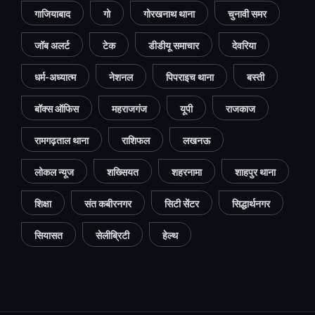
गाजियाबाद
गो
गोरखनाथ थाना
चुनावी समर
जॉब अलर्ट
टेक
डीडीयू समाचार
देवरिया
धर्म-अध्यात्म
नेशनल
पिपराइच थाना
बस्ती
बॉक्स ऑफिस
महराजगंज
यूपी
राजकाज
रामगढ़ताल थाना
राशिफल
लखनऊ
लोकल न्यूज
शख्सियत
शहरनामा
शाहपुर थाना
शिक्षा
संत कबीरनगर
सिटी सेंटर
सिद्धार्थनगर
सियासत
सेलीब्रिटी
हेल्थ