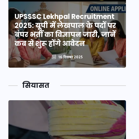
UPSSSC Lekhpal Recruitment
U
2025: यूपी में लेखपाल के पदों पर
20
बंपर भर्ती का विज्ञापन जारी, जानें
बं
कब से शुरू होंगे आवेदन
कब
16 दिसम्बर 2025
सियासत