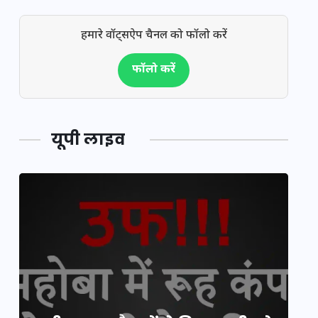
हमारे वॉट्सऐप चैनल को फॉलो करें
फॉलो करें
यूपी लाइव
य