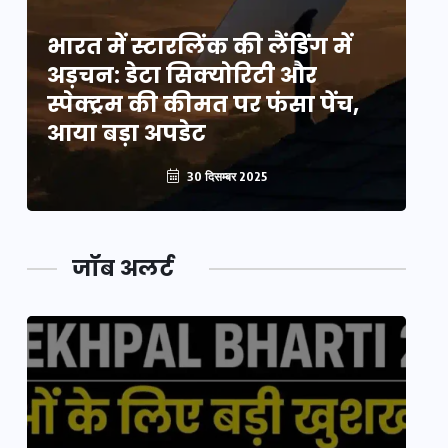
भारत में स्टारलिंक की लैंडिंग में
भा
अड़चन: डेटा सिक्योरिटी और
अ
स्पेक्ट्रम की कीमत पर फंसा पेंच,
स्
आया बड़ा अपडेट
आ
30 दिसम्बर 2025
जॉब अलर्ट