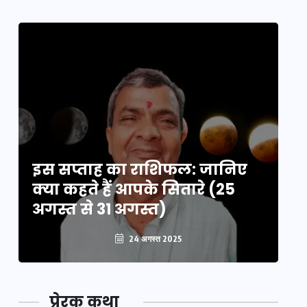
इस सप्ताह का राशिफल: जानिए
इ
क्या कहते हैं आपके सितारे (25
क्
अगस्त से 31 अगस्त)
अग
24 अगस्त 2025
प्रेरक कथा