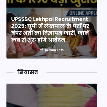
UPSSSC Lekhpal Recruitment
U
2025: यूपी में लेखपाल के पदों पर
20
बंपर भर्ती का विज्ञापन जारी, जानें
बं
कब से शुरू होंगे आवेदन
कब
16 दिसम्बर 2025
सियासत