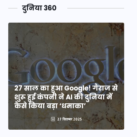
दुनिया 360
े
27 साल का हुआ Google! गैराज से
2
शुरू हुई कंपनी ने AI की दुनिया में
शु
कैसे किया बड़ा ‘धमाका’
कै
27 सितम्बर 2025