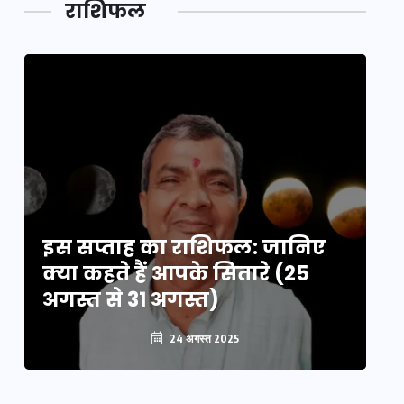
राशिफल
का लिंक
इस सप्ताह का राशिफल: जानिए
इ
क्या कहते हैं आपके सितारे (25
क्
अगस्त से 31 अगस्त)
अग
24 अगस्त 2025