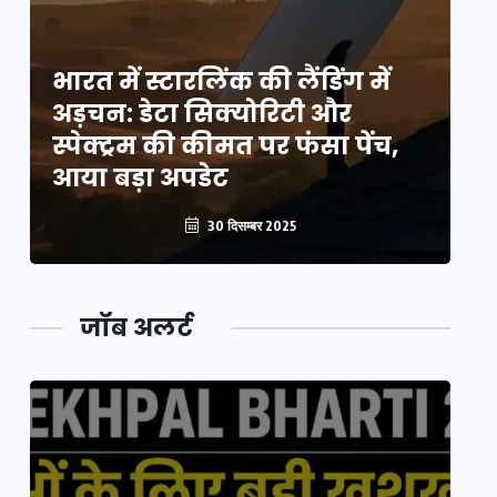
भारत में स्टारलिंक की लैंडिंग में
भा
अड़चन: डेटा सिक्योरिटी और
अ
स्पेक्ट्रम की कीमत पर फंसा पेंच,
स्
आया बड़ा अपडेट
आ
30 दिसम्बर 2025
जॉब अलर्ट