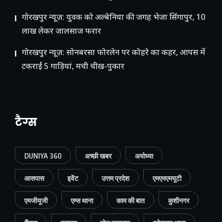
गोरखपुर न्यूज़: युवक को अल्बेनिया की जगह भेजा सिंगापुर, 10
लाख लेकर जालसाज फरार
गोरखपुर न्यूज़: सोनबरसा फोरलेन पर कोहरे का कहर, आपस में
टकराईं 5 गाड़ियां, मची चीख-पुकार
टैग्स
DUNIYA 360
अच्छी खबर
अयोध्या
आसपास
इवेंट
उत्तम प्रदेश
एमएमएमयूटी
एमजीयूजी
एम्स थाना
काम की बात
कुशीनगर