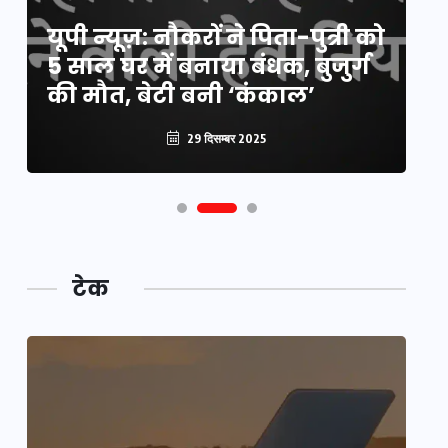
य
यूपी न्यूज़: नौकरों ने पिता-पुत्री को
मि
5 साल घर में बनाया बंधक, बुजुर्ग
वै
की मौत, बेटी बनी ‘कंकाल’
क
29 दिसम्बर 2025
टेक