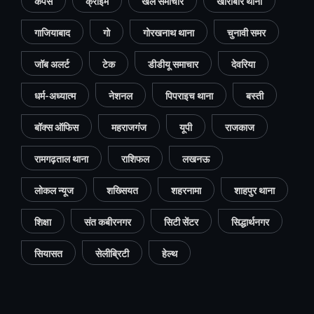
कैंपस
क्राइम
खेल समाचार
खोराबार थाना
गाजियाबाद
गो
गोरखनाथ थाना
चुनावी समर
जॉब अलर्ट
टेक
डीडीयू समाचार
देवरिया
धर्म-अध्यात्म
नेशनल
पिपराइच थाना
बस्ती
बॉक्स ऑफिस
महराजगंज
यूपी
राजकाज
रामगढ़ताल थाना
राशिफल
लखनऊ
लोकल न्यूज
शख्सियत
शहरनामा
शाहपुर थाना
शिक्षा
संत कबीरनगर
सिटी सेंटर
सिद्धार्थनगर
सियासत
सेलीब्रिटी
हेल्थ